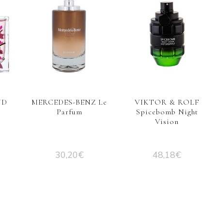
ND
MERCEDES-BENZ Le
VIKTOR & ROLF
Parfum
Spicebomb Night
Vision
30,20
€
48,18
€