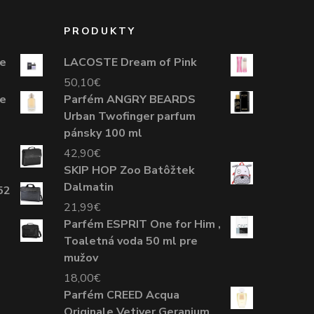
PRODUKTY
e
LACOSTE Dream of Pink
50,10
€
de
Parfém ANGRY BEARDS
Urban Twofinger parfum
pánsky 100 ml
42,90
€
SKIP HOP Zoo Batôžtek
Dalmatin
52
21,99
€
Parfém ESPRIT One for Him ,
Toaletná voda 50 ml pre
mužov
18,00
€
Parfém CREED Acqua
Originale Vetiver Geranium