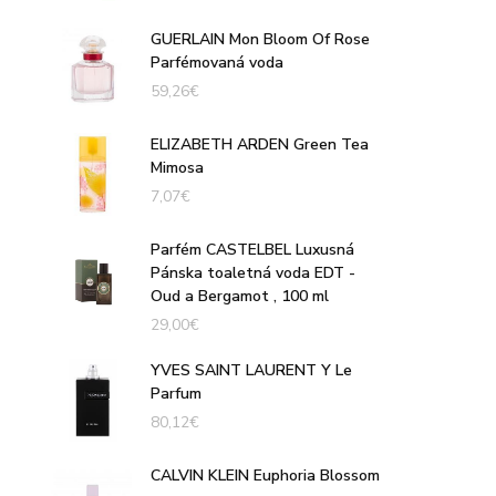
GUERLAIN Mon Bloom Of Rose
Parfémovaná voda
59,26
€
ELIZABETH ARDEN Green Tea
Mimosa
7,07
€
Parfém CASTELBEL Luxusná
Pánska toaletná voda EDT -
Oud a Bergamot , 100 ml
29,00
€
YVES SAINT LAURENT Y Le
Parfum
80,12
€
CALVIN KLEIN Euphoria Blossom