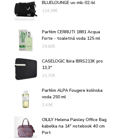
BLUELOUNGE us-mb-02-bl
124,38
€
Parfém CERRUTI 1881 Acqua
Forte - toaletná voda 125 ml
29,66
€
CASELOGIC Ibira IBRS213K pro
13,3"
15,70
€
Parfém ALPA Fougere kolínska
voda 250 ml
3,45
€
OILILY Helena Paisley Office Bag
kabelka na 14" notebook 40 cm
Port