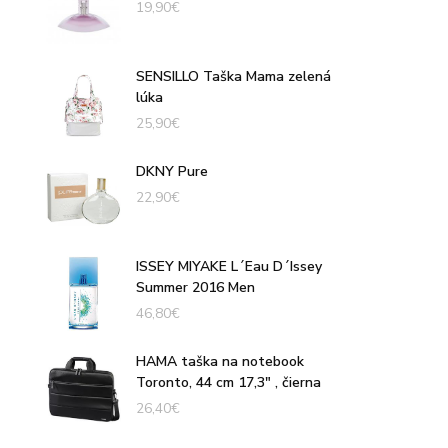
19,90
€
SENSILLO Taška Mama zelená
lúka
25,90
€
DKNY Pure
22,90
€
ISSEY MIYAKE L´Eau D´Issey
Summer 2016 Men
46,80
€
HAMA taška na notebook
Toronto, 44 cm 17,3" , čierna
26,40
€