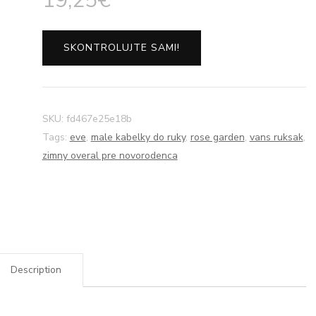
19,25
€
SKONTROLUJTE SAMI!
SKU:
fd467e25e18b
Tags:
eve
,
male kabelky do ruky
,
rose garden
,
vans ruksak
,
zimny overal pre novorodenca
Description