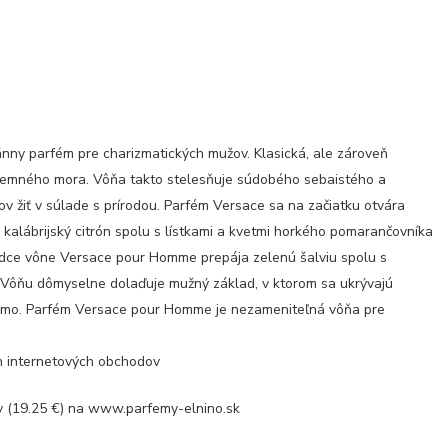
nny parfém pre charizmatických mužov. Klasická, ale zároveň
zemného mora. Vôňa takto stelesňuje súdobého sebaistého a
 žiť v súlade s prírodou. Parfém Versace sa na začiatku otvára
i kalábrijský citrón spolu s lístkami a kvetmi horkého pomarančovníka
rdce vône Versace pour Homme prepája zelenú šalviu spolu s
. Vôňu dômyselne dolaďuje mužný základ, v ktorom sa ukrývajú
pižmo. Parfém Versace pour Homme je nezameniteľná vôňa pre
ch internetových obchodov
(19.25 €) na www.parfemy-elnino.sk