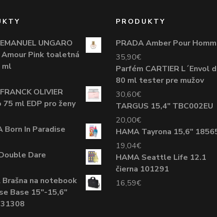
UKTY
PRODUKTY
 EMANUEL UNGARO
PRADA Amber Pour Homm
 ' Amour Pink toaletná
35,90
€
 ml
Parfém CARTIER L´Envol 
80 ml tester pre mužov
 FRANCK OLIVIER
30,60
€
75 ml EDP pro ženy
TARGUS 15,4" TBC002EU
20,00
€
Born In Paradise
HAMA Tayrona 15,6" 1856
19,04
€
Double Dare
HAMA Seattle Life 12.1
čierna 101291
 Brašna na notebook
16,59
€
se Base 15"-15,6"
D31308