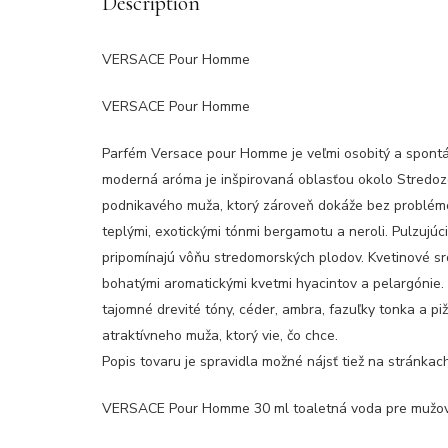
Description
VERSACE Pour Homme
VERSACE Pour Homme
Parfém Versace pour Homme je veľmi osobitý a spontá
moderná aróma je inšpirovaná oblasťou okolo Stredo
podnikavého muža, ktorý zároveň dokáže bez problémov
teplými, exotickými tónmi bergamotu a neroli. Pulzujúc
pripomínajú vôňu stredomorských plodov. Kvetinové s
bohatými aromatickými kvetmi hyacintov a pelargónie
tajomné drevité tóny, céder, ambra, fazuľky tonka a 
atraktívneho muža, ktorý vie, čo chce.
Popis tovaru je spravidla možné nájsť tiež na stránka
VERSACE Pour Homme 30 ml toaletná voda pre mužov 