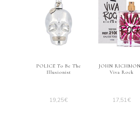
POLICE To Be The
JOHN RICHMO
Illusionist
Viva Rock
19,25
€
17,51
€