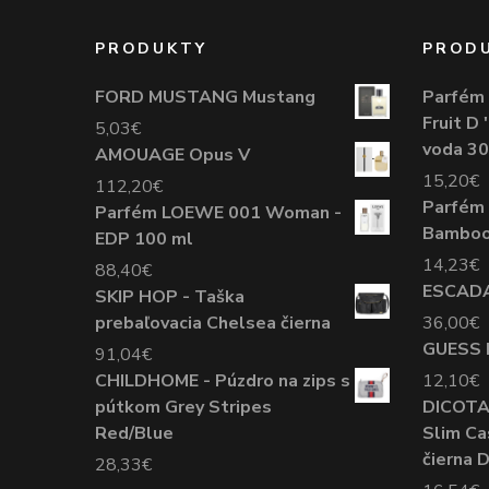
PRODUKTY
PROD
FORD MUSTANG Mustang
Parfém
Fruit D
5,03
€
voda 30
AMOUAGE Opus V
15,20
€
112,20
€
Parfém
Parfém LOEWE 001 Woman -
Bamboo 
EDP 100 ml
14,23
€
88,40
€
ESCADA 
SKIP HOP - Taška
prebaľovacia Chelsea čierna
36,00
€
GUESS 
91,04
€
CHILDHOME - Púzdro na zips s
12,10
€
pútkom Grey Stripes
DICOTA
Red/Blue
Slim Ca
čierna 
28,33
€