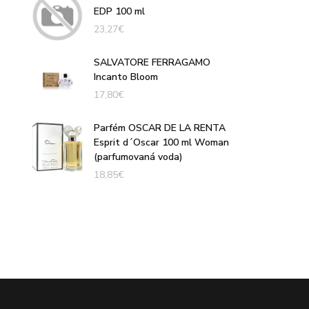
EDP 100 ml
23,27
€
SALVATORE FERRAGAMO
Incanto Bloom
17,80
€
Parfém OSCAR DE LA RENTA
Esprit d´Oscar 100 ml Woman
(parfumovaná voda)
18,85
€