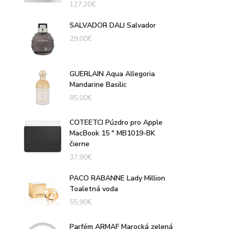
127,20
€
SALVADOR DALI Salvador
29,00
€
GUERLAIN Aqua Allegoria
Mandarine Basilic
85,00
€
COTEETCI Púzdro pro Apple
MacBook 15 " MB1019-BK
čierne
37,90
€
PACO RABANNE Lady Million
Toaletná voda
55,90
€
Parfém ARMAF Marocká zelená