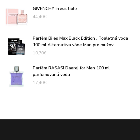
GIVENCHY Irresistible
44,40
€
Parfém Bi es Max Black Edition , Toaletná voda
100 ml Alternatíva vône Man pre mužov
10,70
€
Parfém RASASI Daarej for Men 100 ml
parfumovaná voda
17,40
€