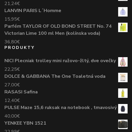
21,24
€
LANVIN PARIS L´Homme
15,95
€
Parfém TAYLOR OF OLD BOND STREET No. 74
Victorian Lime 100 ml Men (kolínska voda)
36,80
€
PRODUKTY
NICI Plecniak trolley mini ružovo-žltý, dve ovečky
22,25
€
DOLCE & GABBANA The One Toaletná voda
27,00
€
RASASI Safina
12,40
€
PULSE Maze 15,6 ruksak na notebook , tmavosivý
40,00
€
YENKEE YBN 1521
22,99
€