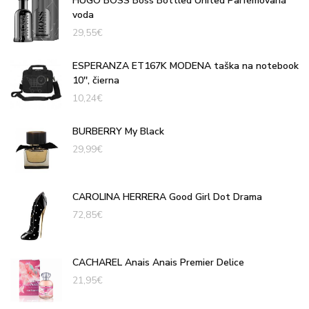
HUGO BOSS Boss Bottled United Parfémovaná
voda
29,55
€
ESPERANZA ET167K MODENA taška na notebook
10'', čierna
10,24
€
BURBERRY My Black
29,99
€
CAROLINA HERRERA Good Girl Dot Drama
72,85
€
CACHAREL Anais Anais Premier Delice
21,95
€