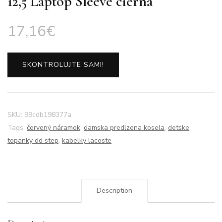
12,5 Laptop Sleeve cierna
17,16
€
SKONTROLUJTE SAMI!
SKU:
98cdb198377a
Tags:
červený náramok
,
damska predlzena kosela
,
detske
topanky dd step
,
kabelky lacoste
Description