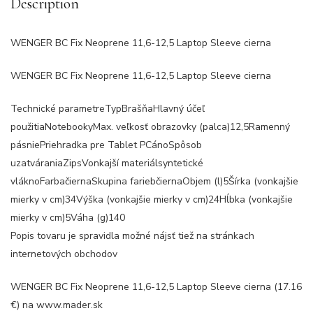
Description
WENGER BC Fix Neoprene 11,6-12,5 Laptop Sleeve cierna
WENGER BC Fix Neoprene 11,6-12,5 Laptop Sleeve cierna
Technické parametreTypBrašňaHlavný účeľ
použitiaNotebookyMax. veľkosť obrazovky (palca)12,5Ramenný
pásniePriehradka pre Tablet PCánoSpôsob
uzatváraniaZipsVonkajší materiálsyntetické
vláknoFarbačiernaSkupina fariebčiernaObjem (l)5Šírka (vonkajšie
mierky v cm)34Výška (vonkajšie mierky v cm)24Hĺbka (vonkajšie
mierky v cm)5Váha (g)140
Popis tovaru je spravidla možné nájsť tiež na stránkach
internetových obchodov
WENGER BC Fix Neoprene 11,6-12,5 Laptop Sleeve cierna (17.16
€) na www.mader.sk