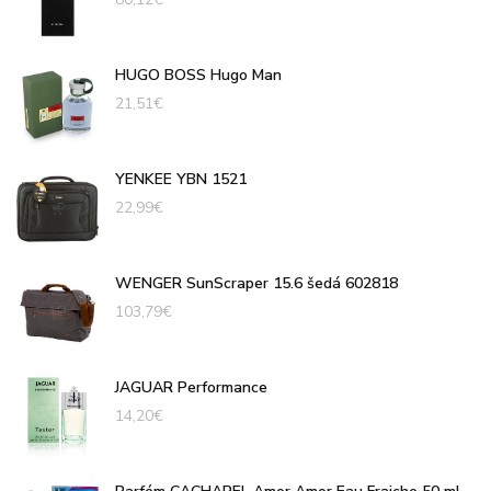
HUGO BOSS Hugo Man
21,51
€
YENKEE YBN 1521
22,99
€
WENGER SunScraper 15.6 šedá 602818
103,79
€
JAGUAR Performance
14,20
€