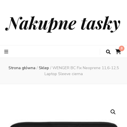
Nakupne tasky
0
Strona główna
/
Sklep
/
WENGER BC Fix Neoprene 11,6-12,5
Laptop Sleeve cierna