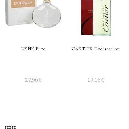
DKNY Pure
CARTIER Declaration
22,90
€
10,15
€
zzzzz