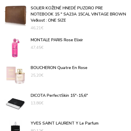
SOLIER KOŽENÉ HNEDÉ PUZDRO PRE
NOTEBOOK 15 " SA23A 15CAL VINTAGE BROWN
Veľkosť : ONE SIZE
46,21
€
MONTALE PARIS Rose Elixir
47,45
€
BOUCHERON Quatre En Rose
25,20
€
DICOTA PerfectSkin 15"-15,6"
13,86
€
YVES SAINT LAURENT Y Le Parfum
80,12
€