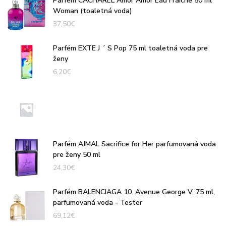
Parfém CACHAREL Amor Amor Eau Fraiche 50 ml
Woman (toaletná voda)
37,50
€
Parfém EXTE J ´ S Pop 75 ml toaletná voda pre
ženy
6,20
€
Parfém AJMAL Sacrifice for Her parfumovaná voda
pre ženy 50 ml
24,30
€
Parfém BALENCIAGA 10. Avenue George V, 75 ml,
parfumovaná voda - Tester
69,12
€