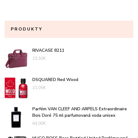
PRODUKTY
RIVACASE 8211
23,30
€
DSQUARED Red Wood
21,05
€
Parfém VAN CLEEF AND ARPELS Extraordinaire
Bois Doré 75 ml parfumovaná voda unisex
64,00
€