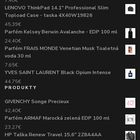
7,40
€
LENOVO ThinkPad 14.1" Professional Slim
Topload Case - taska 4X40W19826
45,39
€
Parfém Kelsey Berwin Avalanche - EDP 100 ml
24,40
€
Parfém FRAIS MONDE Venetian Musk Toaletná
voda 30 ml
7,65
€
YVES SAINT LAURENT Black Opium Intense
44,75
€
PRODUKTY
GIVENCHY Songe Precieux
42,40
€
Parfém ARMAF Marocká zelená EDP 100 ml
23,27
€
HP Taška Renew Travel 15,6" 2Z8A4AA