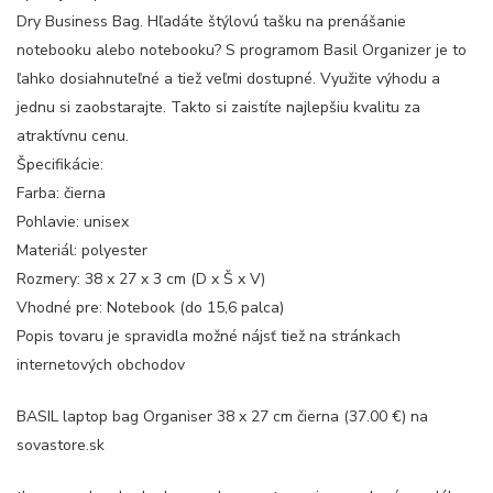
Dry Business Bag. Hľadáte štýlovú tašku na prenášanie
notebooku alebo notebooku? S programom Basil Organizer je to
ľahko dosiahnuteľné a tiež veľmi dostupné. Využite výhodu a
jednu si zaobstarajte. Takto si zaistíte najlepšiu kvalitu za
atraktívnu cenu.
Špecifikácie:
Farba: čierna
Pohlavie: unisex
Materiál: polyester
Rozmery: 38 x 27 x 3 cm (D x Š x V)
Vhodné pre: Notebook (do 15,6 palca)
Popis tovaru je spravidla možné nájsť tiež na stránkach
internetových obchodov
BASIL laptop bag Organiser 38 x 27 cm čierna (37.00 €) na
sovastore.sk