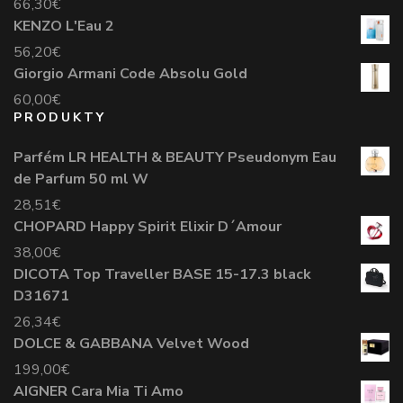
66,30
€
KENZO L'Eau 2
56,20
€
Giorgio Armani Code Absolu Gold
60,00
€
PRODUKTY
Parfém LR HEALTH & BEAUTY Pseudonym Eau
de Parfum 50 ml W
28,51
€
CHOPARD Happy Spirit Elixir D´Amour
38,00
€
DICOTA Top Traveller BASE 15-17.3 black
D31671
26,34
€
DOLCE & GABBANA Velvet Wood
199,00
€
AIGNER Cara Mia Ti Amo