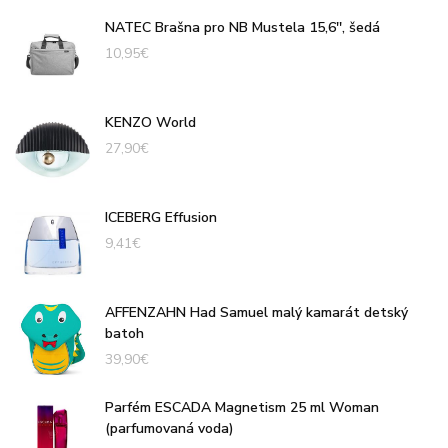
NATEC Brašna pro NB Mustela 15,6'', šedá
10,95
€
KENZO World
27,90
€
ICEBERG Effusion
9,41
€
AFFENZAHN Had Samuel malý kamarát detský
batoh
39,90
€
Parfém ESCADA Magnetism 25 ml Woman
(parfumovaná voda)