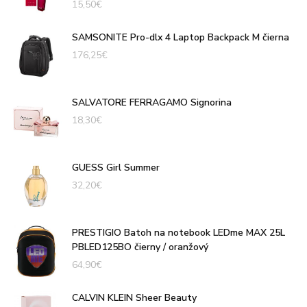
15,50
€
SAMSONITE Pro-dlx 4 Laptop Backpack M čierna
176,25
€
SALVATORE FERRAGAMO Signorina
18,30
€
GUESS Girl Summer
32,20
€
PRESTIGIO Batoh na notebook LEDme MAX 25L
PBLED125BO čierny / oranžový
64,90
€
CALVIN KLEIN Sheer Beauty