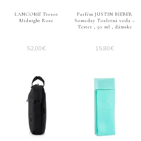
LANCOME Tresor
Parfém JUSTIN BIEBER
Midnight Rose
Someday Toaletná voda –
Tester , 50 ml , dámske
52,00
€
15,80
€