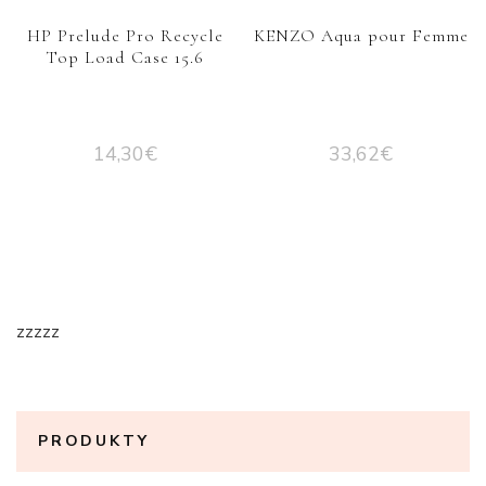
HP Prelude Pro Recycle
KENZO Aqua pour Femme
Top Load Case 15.6
14,30
€
33,62
€
zzzzz
PRODUKTY