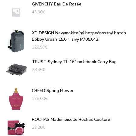
GIVENCHY Eau De Rosee
43,30
€
XD DESIGN Nevymožiteľný bezpečnostný batoh
Bobby Urban 15,6 ", sivý P705.642
126,90
€
TRUST Sydney TL 16" notebook Carry Bag
28,46
€
CREED Spring Flower
178,00
€
ROCHAS Mademoiselle Rochas Couture
22,20
€