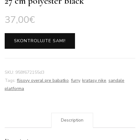
27 cm polyester black
37,00
€
SKONTROLUJTE SAMI!
SKU:
958f672155d3
Tags:
flisovy overal pre babatko
,
furry
,
kratasy nike
,
sandale
platforma
Description