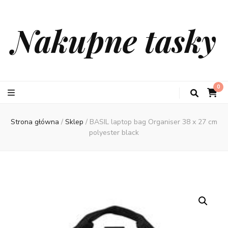
Nakupne tasky
0
Strona główna
/
Sklep
/
BASIL laptop bag Organiser 38 x 27 cm
polyester black