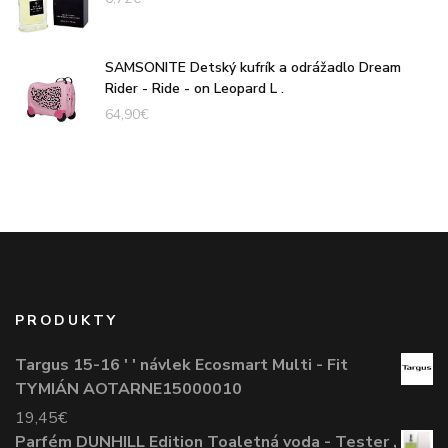
SAMSONITE Detský kufrík a odrážadlo Dream
Rider - Ride - on Leopard L .
64,90
€
PRODUKTY
Targus 15-16 ' ' návlek Ecosmart Multi - Fit
TYMIÁN AOTARNE15000010
19,45
€
Parfém DUNHILL Edition Toaletná voda - Tester ,