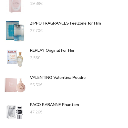
19,89
€
ZIPPO FRAGRANCES Feelzone for Him
27,70
€
REPLAY Original For Her
2,56
€
VALENTINO Valentina Poudre
55,50
€
PACO RABANNE Phantom
47,26
€