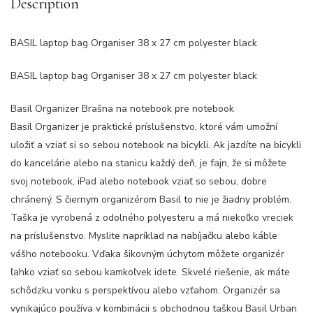
Description
BASIL laptop bag Organiser 38 x 27 cm polyester black
BASIL laptop bag Organiser 38 x 27 cm polyester black
Basil Organizer Brašna na notebook pre notebook
Basil Organizer je praktické príslušenstvo, ktoré vám umožní
uložiť a vziať si so sebou notebook na bicykli. Ak jazdíte na bicykli
do kancelárie alebo na stanicu každý deň, je fajn, že si môžete
svoj notebook, iPad alebo notebook vziať so sebou, dobre
chránený. S čiernym organizérom Basil to nie je žiadny problém.
Taška je vyrobená z odolného polyesteru a má niekoľko vreciek
na príslušenstvo. Myslite napríklad na nabíjačku alebo káble
vášho notebooku. Vďaka šikovným úchytom môžete organizér
ľahko vziať so sebou kamkoľvek idete. Skvelé riešenie, ak máte
schôdzku vonku s perspektívou alebo vzťahom. Organizér sa
vynikajúco používa v kombinácii s obchodnou taškou Basil Urban