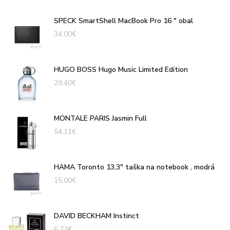
SPECK SmartShell MacBook Pro 16 " obal
34,00
€
HUGO BOSS Hugo Music Limited Edition
29,40
€
MONTALE PARIS Jasmin Full
54,11
€
HAMA Toronto 13,3" taška na notebook , modrá
15,00
€
DAVID BECKHAM Instinct
6,72
€