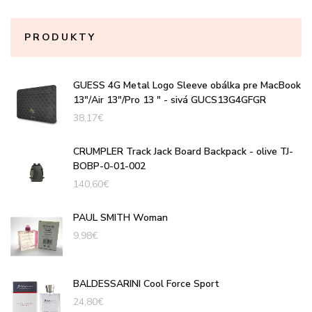
PRODUKTY
GUESS 4G Metal Logo Sleeve obálka pre MacBook
13"/Air 13"/Pro 13 " - sivá GUCS13G4GFGR
38,17
€
CRUMPLER Track Jack Board Backpack - olive TJ-
BOBP-0-01-002
140,60
€
PAUL SMITH Woman
9,98
€
BALDESSARINI Cool Force Sport
24,80
€