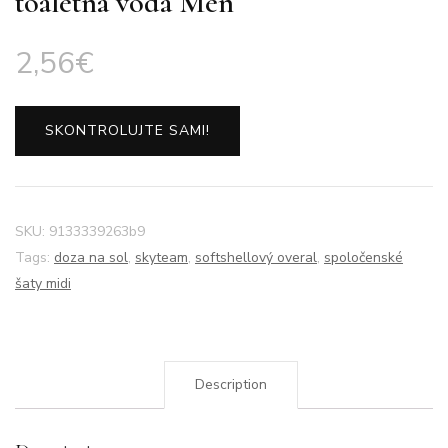
toaletná voda Men
2,56
€
SKONTROLUJTE SAMI!
SKU:
9133339263b9
Tags:
doza na sol
,
skyteam
,
softshellový overal
,
spoločenské
šaty midi
Description