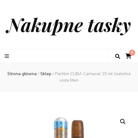
Nakupne tasky
0
Strona główna
/
Sklep
/
Parfém CUBA Carnaval 35 ml toaletná
voda Men