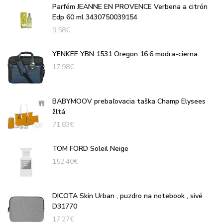
Parfém JEANNE EN PROVENCE Verbena a citrón
Edp 60 ml 3430750039154
9,58
€
YENKEE YBN 1531 Oregon 16.6 modra-cierna
17,98
€
BABYMOOV prebaľovacia taška Champ Elysees
žltá
71,83
€
TOM FORD Soleil Neige
152,40
€
DICOTA Skin Urban , puzdro na notebook , sivé
D31770
17,27
€