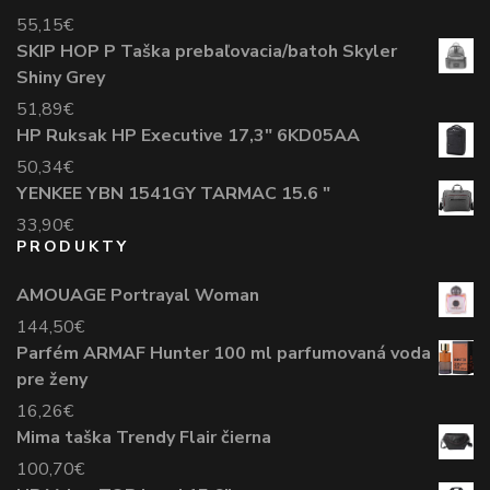
55,15
€
SKIP HOP P Taška prebaľovacia/batoh Skyler
Shiny Grey
51,89
€
HP Ruksak HP Executive 17,3" 6KD05AA
50,34
€
YENKEE YBN 1541GY TARMAC 15.6 "
33,90
€
PRODUKTY
AMOUAGE Portrayal Woman
144,50
€
Parfém ARMAF Hunter 100 ml parfumovaná voda
pre ženy
16,26
€
Mima taška Trendy Flair čierna
100,70
€