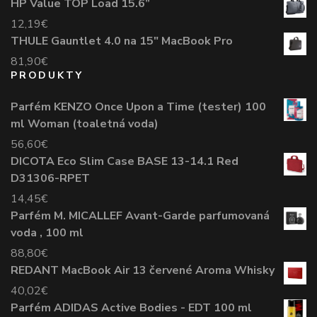
HP Value TOP Load 15.6”
12,19
€
THULE Gauntlet 4.0 na 15" MacBook Pro
81,90
€
PRODUKTY
Parfém KENZO Once Upon a Time (tester) 100
ml Woman (toaletná voda)
56,60
€
DICOTA Eco Slim Case BASE 13-14.1 Red
D31306-RPET
14,45
€
Parfém M. MICALLEF Avant-Garde parfumovaná
voda , 100 ml
88,80
€
REDANT MacBook Air 13 červené Aroma Whisky
40,02
€
Parfém ADIDAS Active Bodies - EDT 100 ml