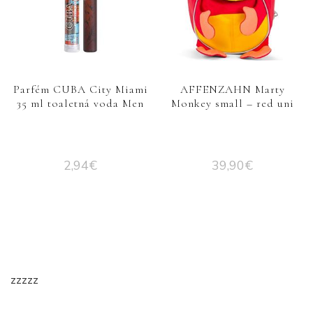
Parfém CUBA City Miami
AFFENZAHN Marty
35 ml toaletná voda Men
Monkey small – red uni
2,94
€
39,90
€
zzzzz