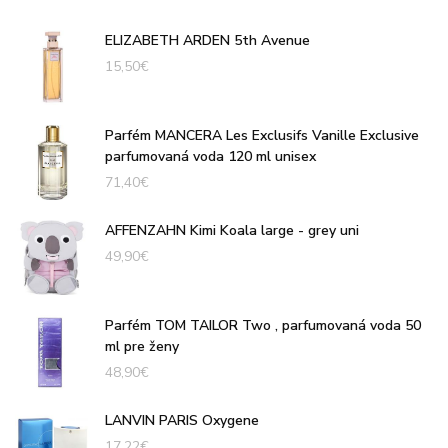
ELIZABETH ARDEN 5th Avenue
15,50
€
Parfém MANCERA Les Exclusifs Vanille Exclusive
parfumovaná voda 120 ml unisex
71,40
€
AFFENZAHN Kimi Koala large - grey uni
49,90
€
Parfém TOM TAILOR Two , parfumovaná voda 50
ml pre ženy
48,90
€
LANVIN PARIS Oxygene
17,22
€