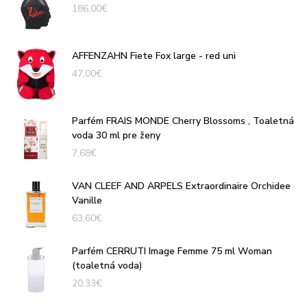
186,00
€
AFFENZAHN Fiete Fox large - red uni
47,00
€
Parfém FRAIS MONDE Cherry Blossoms , Toaletná
voda 30 ml pre ženy
7,68
€
VAN CLEEF AND ARPELS Extraordinaire Orchidee
Vanille
63,60
€
Parfém CERRUTI Image Femme 75 ml Woman
(toaletná voda)
20,33
€