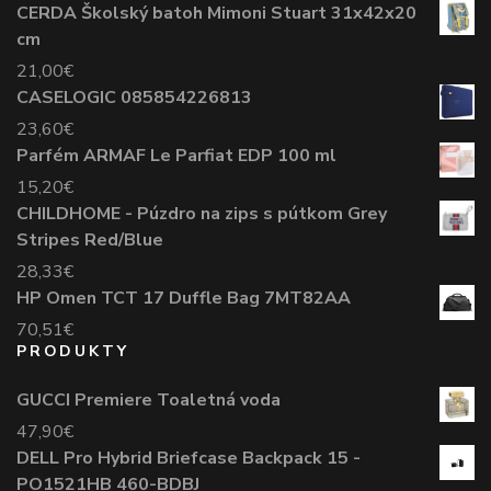
CERDA Školský batoh Mimoni Stuart 31x42x20
cm
21,00
€
CASELOGIC 085854226813
23,60
€
Parfém ARMAF Le Parfiat EDP 100 ml
15,20
€
CHILDHOME - Púzdro na zips s pútkom Grey
Stripes Red/Blue
28,33
€
HP Omen TCT 17 Duffle Bag 7MT82AA
70,51
€
PRODUKTY
GUCCI Premiere Toaletná voda
47,90
€
DELL Pro Hybrid Briefcase Backpack 15 -
PO1521HB 460-BDBJ