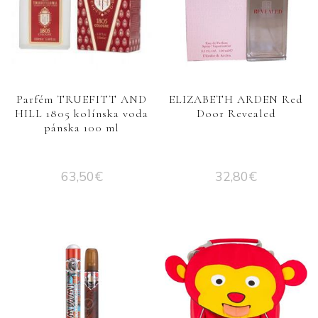
Parfém TRUEFITT AND
ELIZABETH ARDEN Red
HILL 1805 kolínska voda
Door Revealed
pánska 100 ml
63,50
€
32,80
€