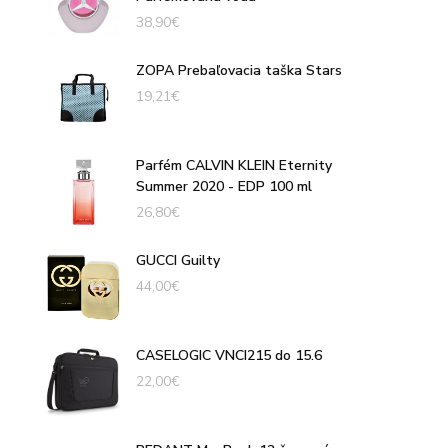
38,90
€
ZOPA Prebaľovacia taška Stars
19,21
€
Parfém CALVIN KLEIN Eternity
Summer 2020 - EDP 100 ml
26,80
€
GUCCI Guilty
44,00
€
CASELOGIC VNCI215 do 15.6
22,00
€