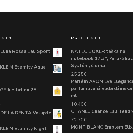
UKTY
PRODUKTY
Luna Rossa Eau Sport
NATEC BOXER taška na
notebook 17.3'', Anti-Shoc
Systém, čierna
KLEIN Eternity Aqua
25,25
€
Parfém AVON Eve Eleganc
parfumovaná voda dámska
E Jubilation 25
ml
10,40
€
€
CHANEL Chance Eau Tendr
DE LA RENTA Volupte
72,70
€
MONT BLANC Emblem Elixi
KLEIN Eternity Night