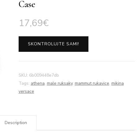
Case
17,69
€
SKONTROLUJTE SAMI!
SKU:
6b009448e7db
Tags:
athena
,
male ruksaky
,
mammut rukavice
,
mikina
versace
Description