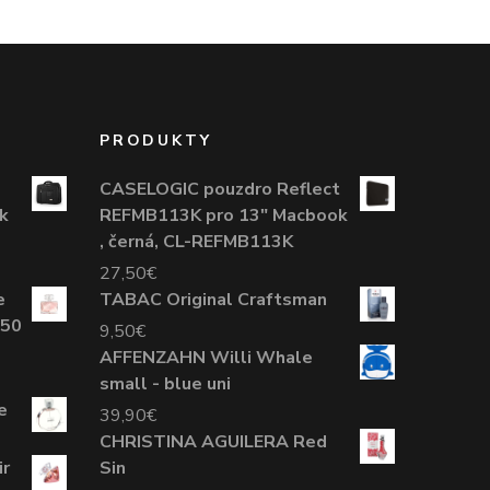
PRODUKTY
CASELOGIC pouzdro Reflect
k
REFMB113K pro 13" Macbook
, černá, CL-REFMB113K
27,50
€
e
TABAC Original Craftsman
 50
9,50
€
AFFENZAHN Willi Whale
small - blue uni
e
39,90
€
CHRISTINA AGUILERA Red
r
Sin