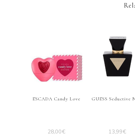
Rel
ESCADA Candy Love
GUESS Seductive 
28,00
€
13,99
€