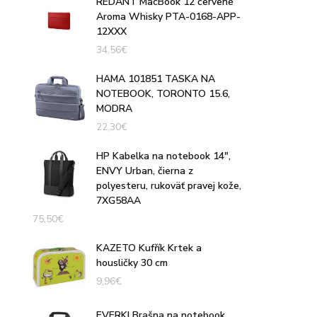
REDANT MacBook 12 červené
Aroma Whisky PTA-0168-APP-
12XXX
34,56
€
HAMA 101851 TASKA NA
NOTEBOOK, TORONTO 15.6,
MODRA
22,30
€
HP Kabelka na notebook 14",
ENVY Urban, čierna z
polyesteru, rukoväť pravej kože,
7XG58AA
75,50
€
KAZETO Kufřík Krtek a
housličky 30 cm
9,96
€
EVERKI Brašna na notebook