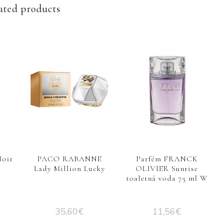
ated products
Noir
PACO RABANNE
Parfém FRANCK
Lady Million Lucky
OLIVIER Sunrise
toaletná voda 75 ml W
35,60
€
11,56
€