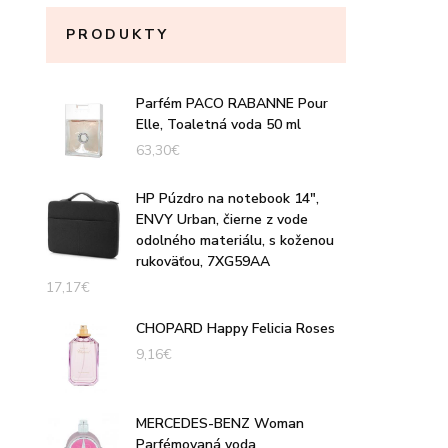
PRODUKTY
Parfém PACO RABANNE Pour
Elle, Toaletná voda 50 ml
63,30
€
HP Púzdro na notebook 14",
ENVY Urban, čierne z vode
odolného materiálu, s koženou
rukoväťou, 7XG59AA
17,17
€
CHOPARD Happy Felicia Roses
9,16
€
MERCEDES-BENZ Woman
Parfémovaná voda