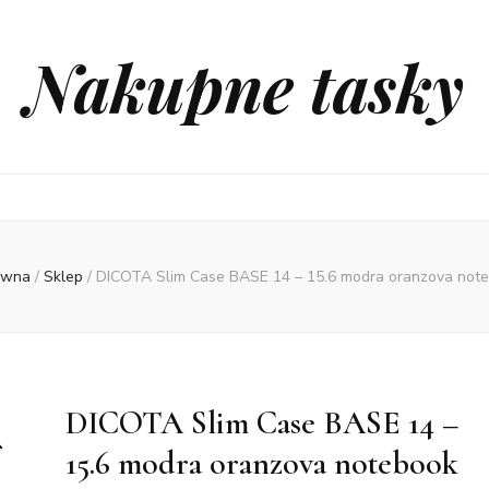
Nakupne tasky
ówna
/
Sklep
/
DICOTA Slim Case BASE 14 – 15.6 modra oranzova not
DICOTA Slim Case BASE 14 –
15.6 modra oranzova notebook