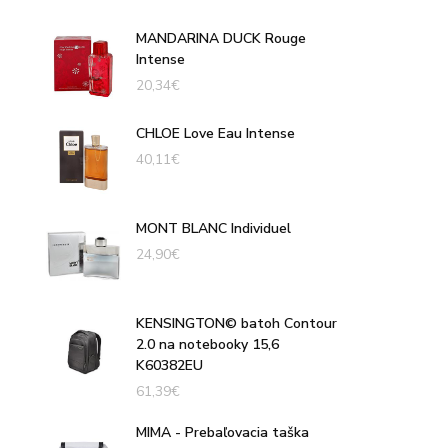
MANDARINA DUCK Rouge
Intense
20,34
€
CHLOE Love Eau Intense
40,11
€
MONT BLANC Individuel
24,90
€
KENSINGTON© batoh Contour
2.0 na notebooky 15,6
K60382EU
61,39
€
MIMA - Prebaľovacia taška