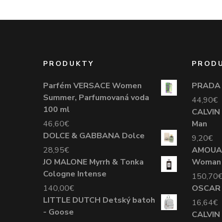
PRODUKTY
PROD
Parfém VERSACE Women
PRADA 
Summer, Parfumovaná voda
44,90
€
100 ml
CALVIN 
46,60
€
Man
DOLCE & GABBANA Dolce
9,20
€
28,95
€
AMOUAG
JO MALONE Myrrh & Tonka
Woman
Cologne Intense
150,70
140,00
€
OSCAR 
LITTLE DUTCH Detský batoh
16,64
€
- Goose
CALVIN 