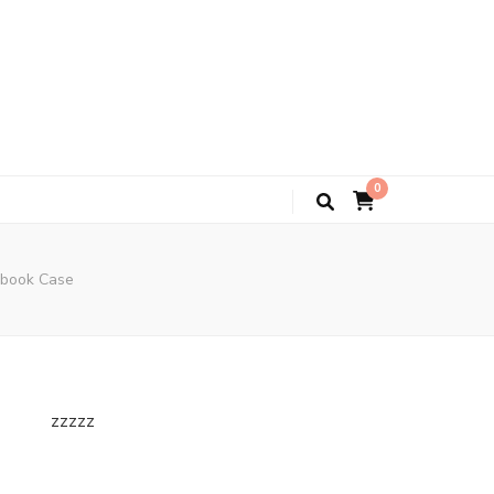
0
ebook Case
zzzzz