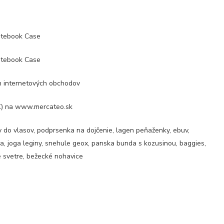
otebook Case
otebook Case
ch internetových obchodov
€) na www.mercateo.sk
y do vlasov, podprsenka na dojčenie, lagen peňaženky, ebuv,
la, joga leginy, snehule geox, panska bunda s kozusinou, baggies,
né svetre, bežecké nohavice