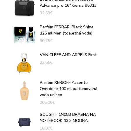
Advance pro 16" čierna 95313
32,63
€
Parfém FERRARI Black Shine
125 ml Men (toaletná voda)
30,75
€
VAN CLEEF AND ARPELS First
22,55
€
Parfém XERJOFF Accento
Overdose 100 ml parfumovaná
voda unisex
205,00
€
SOLIGHT 1N08B BRASNA NA
NOTEBOOK 13.3 MODRA
10,90
€