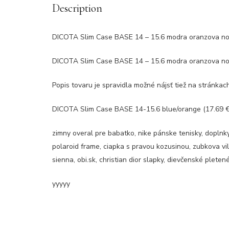
Description
DICOTA Slim Case BASE 14 – 15.6 modra oranzova n
DICOTA Slim Case BASE 14 – 15.6 modra oranzova n
Popis tovaru je spravidla možné nájsť tiež na stránka
DICOTA Slim Case BASE 14-15.6 blue/orange (17.69 
zimny overal pre babatko, nike pánske tenisky, doplnk
polaroid frame, ciapka s pravou kozusinou, zubkova vi
sienna, obi.sk, christian dior slapky, dievčenské plete
yyyyy