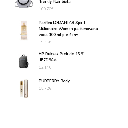
Trendy Flair biela
100,70
€
Parfém LOMANI AB Spirit
Millionaire Women parfumovaná
voda 100 ml pre ženy
19,35
€
HP Ruksak Prelude 15,6"
1E7D6AA
12,14
€
BURBERRY Body
15,72
€