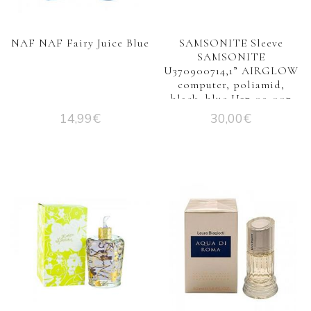
NAF NAF Fairy Juice Blue
SAMSONITE Sleeve
SAMSONITE
U370900714,1” AIRGLOW
computer, poliamid,
black, blue U37-09-007
14,99
€
30,00
€