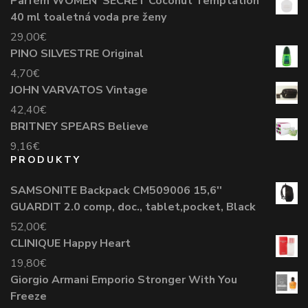
Parfém WOMEN´SECRET Coconut Temptation
40 ml toaletná voda pre ženy
29,00
€
PINO SILVESTRE Original
4,70
€
JOHN VARVATOS Vintage
42,40
€
BRITNEY SPEARS Believe
9,16
€
PRODUKTY
SAMSONITE Backpack CM509006 15,6''
GUARDIT 2.0 comp, doc., tablet,pocket, Black
52,00
€
CLINIQUE Happy Heart
19,80
€
Giorgio Armani Emporio Stronger With You
Freeze