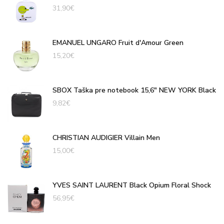
31,90
€
EMANUEL UNGARO Fruit d'Amour Green
15,20
€
SBOX Taška pre notebook 15,6" NEW YORK Black
9,82
€
CHRISTIAN AUDIGIER Villain Men
15,00
€
YVES SAINT LAURENT Black Opium Floral Shock
56,95
€