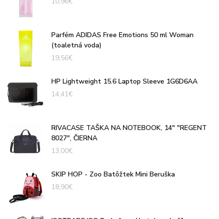
10,96
€
Parfém ADIDAS Free Emotions 50 ml Woman
(toaletná voda)
19,56
€
HP Lightweight 15.6 Laptop Sleeve 1G6D6AA
14,41
€
RIVACASE TAŠKA NA NOTEBOOK, 14" "REGENT
8027", ČIERNA
13,00
€
SKIP HOP - Zoo Batôžtek Mini Beruška
18,90
€