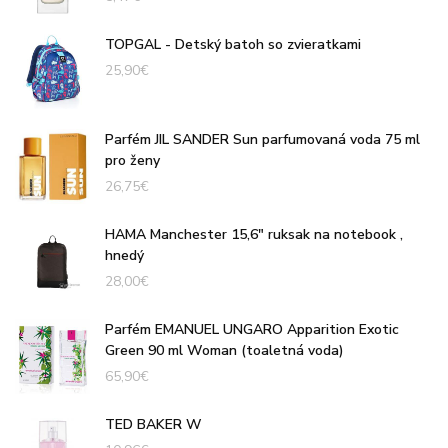
TOPGAL - Detský batoh so zvieratkami
25,90
€
Parfém JIL SANDER Sun parfumovaná voda 75 ml
pro ženy
26,75
€
HAMA Manchester 15,6" ruksak na notebook ,
hnedý
28,00
€
Parfém EMANUEL UNGARO Apparition Exotic
Green 90 ml Woman (toaletná voda)
65,90
€
TED BAKER W