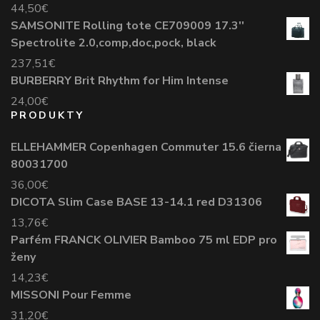
44,50
€
SAMSONITE Rolling tote CE709009 17.3''
Spectrolite 2.0,comp,doc,pock, black
237,51
€
BURBERRY Brit Rhythm for Him Intense
24,00
€
PRODUKTY
ELLEHAMMER Copenhagen Commuter 15.6 čierna
80031700
36,00
€
DICOTA Slim Case BASE 13-14.1 red D31306
13,76
€
Parfém FRANCK OLIVIER Bamboo 75 ml EDP pro
ženy
14,23
€
MISSONI Pour Femme
31,20
€