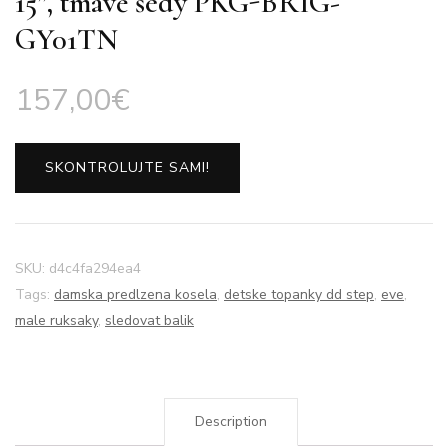
15”, tmavě šedý PKG-BRIG-
GY01TN
157,00
€
SKONTROLUJTE SAMI!
SKU:
d4c4fa294ea4
Tags:
damska predlzena kosela
,
detske topanky dd step
,
eve
,
male ruksaky
,
sledovat balik
Description