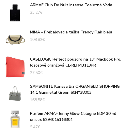
ARMAF Club De Nuit Intense Toaletná Voda
23,27
€
MIMA - Prebaľovacia taška Trendy Flair biela
109,82
€
CASELOGIC Reflect pouzdro na 13" Macbook Pro,
lososově oranžová CL-REFMB113PR
27,50
€
SAMSONITE Karissa Biz ORGANISED SHOPPING
14.1 Gunmetal Green 60N*38003
168,58
€
Parfém ARMAF Jenny Glow Cologne EDP 30 ml
unisex 6294015116304
5,47
€