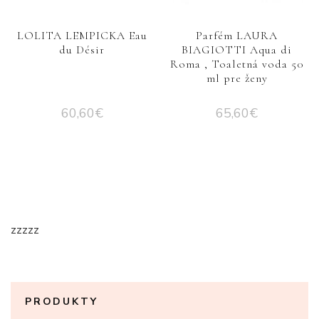
LOLITA LEMPICKA Eau
Parfém LAURA
du Désir
BIAGIOTTI Aqua di
Roma , Toaletná voda 50
ml pre ženy
60,60
€
65,60
€
zzzzz
PRODUKTY