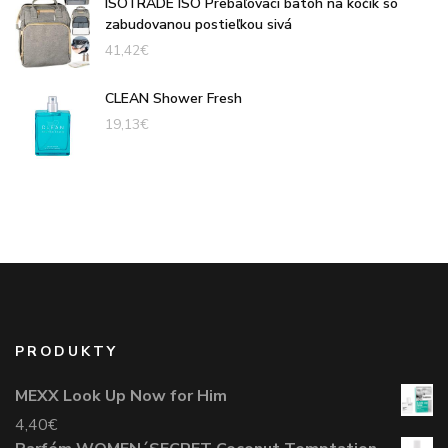
ISOTRADE ISO Prebaľovací batoh na kočík so
zabudovanou postieľkou sivá
41,42
€
CLEAN Shower Fresh
19,13
€
PRODUKTY
MEXX Look Up Now for Him
4,40
€