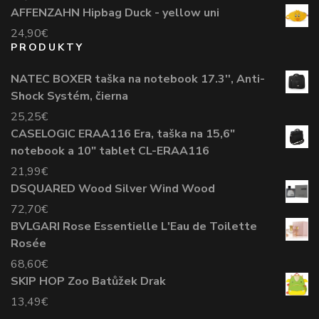
AFFENZAHN Hipbag Duck - yellow uni
24,90
€
PRODUKTY
NATEC BOXER taška na notebook 17.3'', Anti-
Shock Systém, čierna
25,25
€
CASELOGIC ERAA116 Era, taška na 15,6"
notebook a 10" tablet CL-ERAA116
21,99
€
DSQUARED Wood Silver Wind Wood
72,70
€
BVLGARI Rose Essentielle L'Eau de Toilette
Rosée
68,60
€
SKIP HOP Zoo Batůžek Drak
13,49
€