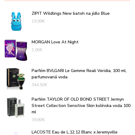
ZIPIT Wildlings New batoh na jídlo Blue
19,99
€
MORGAN Love At Night
1,06
€
Parfém BVLGARI Le Gemme Reali Veridia, 100 ml,
parfumovaná voda
344,50
€
Parfém TAYLOR OF OLD BOND STREET Jermyn
Street Collection Sensitive Skin kolínska voda 100
ml
39,80
€
LACOSTE Eau de L.12.12 Blanc x Jeremyville