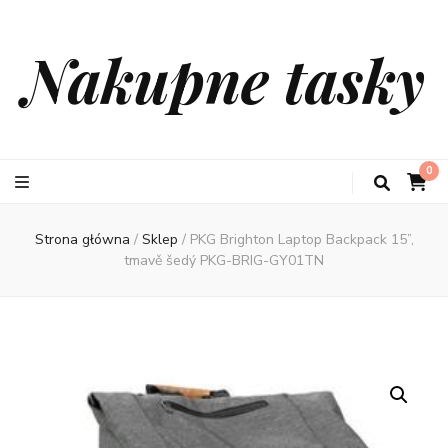
Nakupne tasky
0
Strona główna
/
Sklep
/
PKG Brighton Laptop Backpack 15”,
tmavě šedý PKG-BRIG-GY01TN