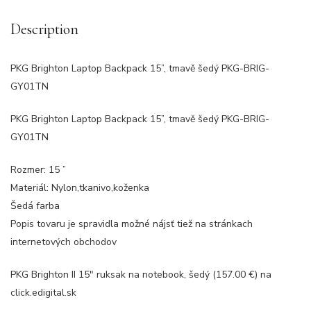
Description
PKG Brighton Laptop Backpack 15”, tmavě šedý PKG-BRIG-
GY01TN
PKG Brighton Laptop Backpack 15”, tmavě šedý PKG-BRIG-
GY01TN
Rozmer: 15 ”
Materiál: Nylon,tkanivo,koženka
Šedá farba
Popis tovaru je spravidla možné nájsť tiež na stránkach
internetových obchodov
PKG Brighton II 15″ ruksak na notebook, šedý (157.00 €) na
click.edigital.sk