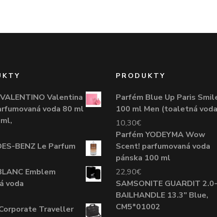
UKTY
PRODUKTY
 VALENTINO Valentina
Parfém Blue Up Paris Smil
parfumovaná voda 80 ml
100 ml Men (toaletná voda
 ml,
10,30
€
Parfém YODEYMA Wow
ES-BENZ Le Parfum
Scent! parfumovaná voda
pánska 100 ml
BLANC Emblem
22,90
€
á voda
SAMSONITE GUARDIT 2.0
BAILHANDLE 13.3" Blue,
CM5*01002
Corporate Traveller