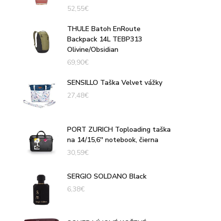
52,55
€
THULE Batoh EnRoute
Backpack 14L TEBP313
Olivine/Obsidian
69,90
€
SENSILLO Taška Velvet vážky
27,48
€
PORT ZURICH Toploading taška
na 14/15,6'' notebook, čierna
30,59
€
SERGIO SOLDANO Black
6,38
€