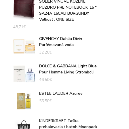
SOLIER VÍNOVÉ KOŽENÉ
PUZDRO PRE NOTEBOOK 15 "
SA24A 15CALI BURGUNDY
Veľkosť : ONE SIZE
48,71
€
GIVENCHY Dahlia Divin
Parfémovaná voda
32,20
€
DOLCE & GABBANA Light Blue
Pour Homme Living Stromboli
46,50
€
ESTEE LAUDER Azuree
55,50
€
KINDERKRAFT Taška
prebaľovacia / batoh Moonpack