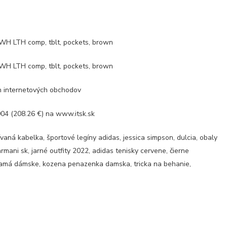
 LTH comp, tblt, pockets, brown
 LTH comp, tblt, pockets, brown
ch internetových obchodov
(208.26 €) na www.itsk.sk
vaná kabelka, športové legíny adidas, jessica simpson, dulcia, obaly
armani sk, jarné outfity 2022, adidas tenisky cervene, čierne
žamá dámske, kozena penazenka damska, tricka na behanie,