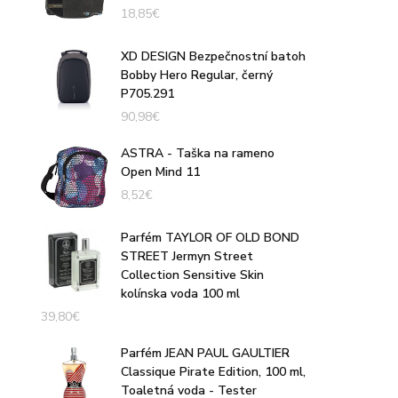
18,85
€
XD DESIGN Bezpečnostní batoh
Bobby Hero Regular, černý
P705.291
90,98
€
ASTRA - Taška na rameno
Open Mind 11
8,52
€
Parfém TAYLOR OF OLD BOND
STREET Jermyn Street
Collection Sensitive Skin
kolínska voda 100 ml
39,80
€
Parfém JEAN PAUL GAULTIER
Classique Pirate Edition, 100 ml,
Toaletná voda - Tester