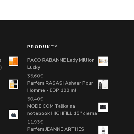
PRODUKTY
e
PACO RABANNE Lady Million
)
Lucky
35,60
€
Parfém RASASI Ashaar Pour
Homme - EDP 100 ml
50,40
€
MODE COM Taška na
-
notebook HIGHFILL 15'' čierna
11,93
€
Parfém JEANNE ARTHES