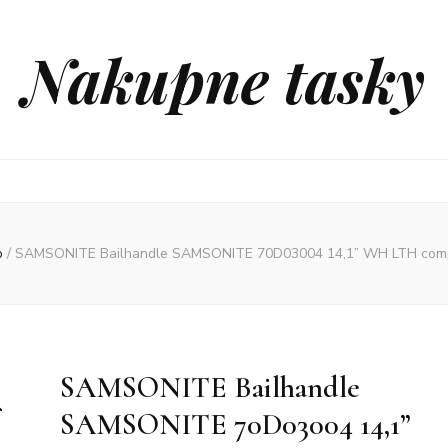
Nakupne tasky
p
/
SAMSONITE Bailhandle SAMSONITE 70D03004 14,1” WH LTH comp, 
SAMSONITE Bailhandle
SAMSONITE 70D03004 14,1”