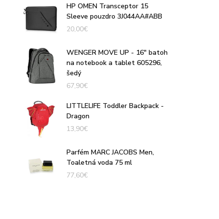
HP OMEN Transceptor 15
Sleeve pouzdro 3J044AA#ABB
20,00
€
WENGER MOVE UP - 16″ batoh
na notebook a tablet 605296,
šedý
67,90
€
LITTLELIFE Toddler Backpack -
Dragon
13,90
€
Parfém MARC JACOBS Men,
Toaletná voda 75 ml
77,60
€