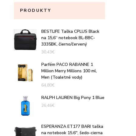
PRODUKTY
BESTLIFE Taška CPLUS Black
na 15,6“ notebook BL-BBC-
3335BK, čierno/červený
30,43
€
Parfém PACO RABANNE 1
Million Merry Millions 100 ml,
Men (Toaletné vody)
64,80
€
RALPH LAUREN Big Pony 1 Blue
26,46
€
ESPERANZA ET177 BARI taška
na notebook 15.6'', šedo-cierna