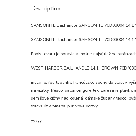
Description
SAMSONITE Bailhandle SAMSONITE 70D03004 14,1 WH
SAMSONITE Bailhandle SAMSONITE 70D03004 14,1 WH
Popis tovaru je spravidla možné nájsť tiež na stránka
WEST HARBOR BAILHANDLE 14.1″ BROWN 70D*03004 
melanie, red topanky, francúzske spony do vlasov, vyší
na vizitky, fresco, salomon gore tex, zarezane plavky, 
semišové čižmy nad kolená, dámské župany tesco, py
tracksuit womens, plavkove sortky
yyyyy