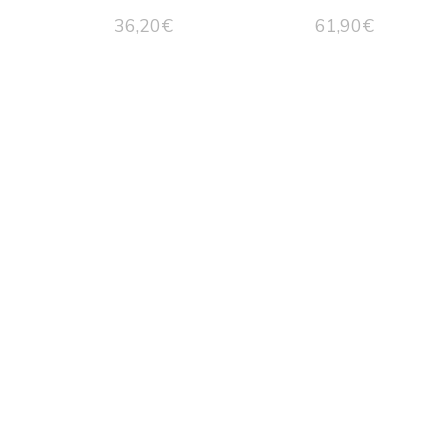
36,20
€
61,90
€