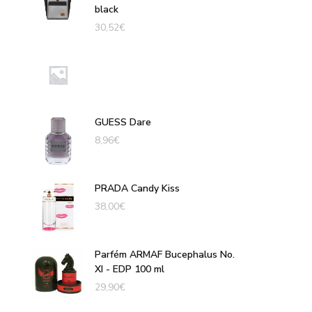
black
30,52
€
GUESS Dare
8,96
€
PRADA Candy Kiss
38,00
€
Parfém ARMAF Bucephalus No.
XI - EDP 100 ml
29,90
€