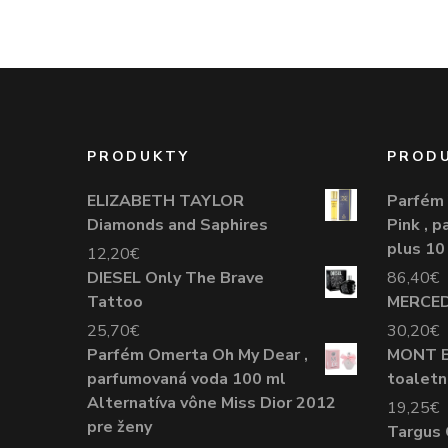
PRODUKTY
PROD
ELIZABETH TAYLOR
Parfém
Diamonds and Saphires
Pink , 
plus 10
12,20
€
DIESEL Only The Brave
86,40
€
Tattoo
MERCED
25,70
€
30,20
€
Parfém Omerta Oh My Dear ,
MONT 
parfumovaná voda 100 ml
toaletn
Alternatíva vône Miss Dior 2012
19,25
€
pre ženy
Targus 