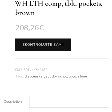
WH LTH comp, tblt, pockets,
brown
208,26
€
SKONTROLUJTE SAMI!
SKU:
3914ec7e2182
Tags:
dievcenske papucky
,
scholl obuv
,
stone
Description