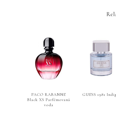
Rel
PACO RABANNE
GUESS 1981 Indi
Black XS Parfémovaná
voda