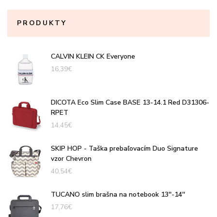
PRODUKTY
CALVIN KLEIN CK Everyone
16,39
€
DICOTA Eco Slim Case BASE 13-14.1 Red D31306-
RPET
14,45
€
SKIP HOP - Taška prebaľovacím Duo Signature
vzor Chevron
40,54
€
TUCANO slim brašna na notebook 13''-14''
17,76
€