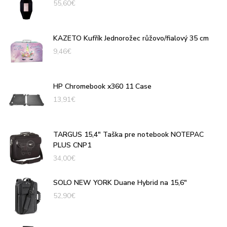
55,60
€
KAZETO Kufřík Jednorožec růžovo/fialový 35 cm
9,46
€
HP Chromebook x360 11 Case
13,91
€
TARGUS 15,4" Taška pre notebook NOTEPAC
PLUS CNP1
34,00
€
SOLO NEW YORK Duane Hybrid na 15,6"
52,90
€