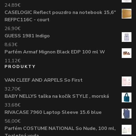
24,89
€
CASELOGIC Reflect pouzdro na notebook 15,6"
REFPC116C - court
26,90
€
GUESS 1981 Indigo
8,63
€
Parfém Armaf Mignon Black EDP 100 ml W
11,12
€
PRODUKTY
VAN CLEEF AND ARPELS So First
32,70
€
BABY NELLYS taška na kočík STYLE , morská
33,68
€
RIVACASE 7960 Laptop Sleeve 15.6 blue
56,00
€
Parfém COSTUME NATIONAL So Nude, 100 ml,
Toaletná voda