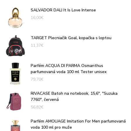
SALVADOR DALI It Is Love Intense
16,00
€
TARGET Plecniačik Goal, kopačka s loptou
11,37
€
Parfém ACQUA DI PARMA Osmanthus
parfumovaná voda 100 ml Tester unisex
79,70
€
RIVACASE Batoh na notebook, 15,6", "Suzuka
7760", červená
56,82
€
Parfém AMOUAGE Imitation For Men parfumovaná
voda 100 ml pro muže