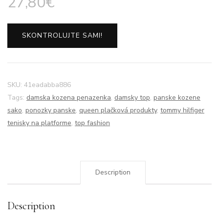
27,80
€
SKONTROLUJTE SAMI!
SKU:
41eadabba886
Tags:
damska kozena penazenka
,
damsky top
,
panske kozene
sako
,
ponozky panske
,
queen plačková produkty
,
tommy hilfiger
tenisky na platforme
,
top fashion
Description
Description