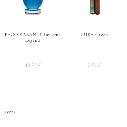
PACO RABANNE Invictus
CUBA Green
Legend
49,50
€
2,50
€
zzzzz