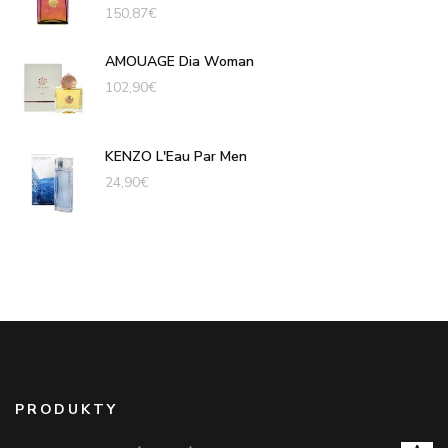
150,87
€
AMOUAGE Dia Woman
102,90
€
KENZO L'Eau Par Men
24,90
€
PRODUKTY