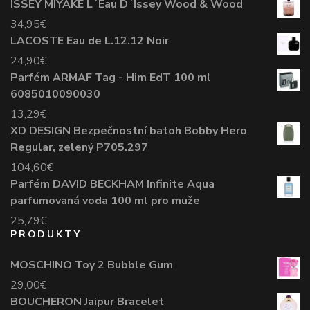
ISSEY MIYAKE L´Eau D´Issey Wood & Wood
34,95
€
LACOSTE Eau de L.12.12 Noir
24,90
€
Parfém ARMAF Tag - Him EdT 100 ml
6085010090030
13,29
€
XD DESIGN Bezpečnostní batoh Bobby Hero
Regular, zelený P705.297
104,60
€
Parfém DAVID BECKHAM Infinite Aqua
parfumovaná voda 100 ml pro muže
25,79
€
PRODUKTY
MOSCHINO Toy 2 Bubble Gum
29,00
€
BOUCHERON Jaipur Bracelet