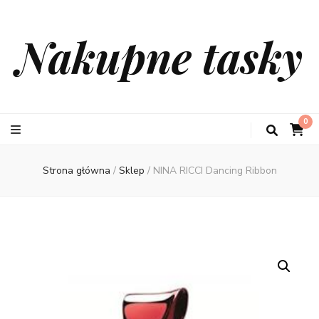
Nakupne tasky
0
Strona główna
/
Sklep
/
NINA RICCI Dancing Ribbon