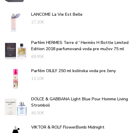
LANCOME La Vie Est Belle
27,20
€
Parfém HERMES Terre d ' Hermès H Bottle Limited
Edition 2018 parfumovaná voda pre mužov 75 ml
69,95
€
Parfém OILILY 250 ml kolínska voda pre ženy
13,10
€
DOLCE & GABBANA Light Blue Pour Homme Living
Stromboli
46,50
€
VIKTOR & ROLF FlowerBomb Midnight