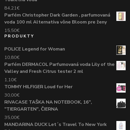
84,21
€
Parfém Christopher Dark Garden , parfumovaná
voda 100 ml Alternatíva vône Bloom pre ženy
15,50
€
PRODUKTY
POLICE Legend for Woman
10,80
€
Parfém DERMACOL Parfumovaná voda Lily of the
Valley and Fresh Citrus tester 2 ml
1,10
€
TOMMY HILFIGER Loud for Her
30,00
€
RIVACASE TAŠKA NA NOTEBOOK, 16",
"TIERGARTEN", ČIERNA
35,00
€
MANDARINA DUCK Let´s Travel To New York