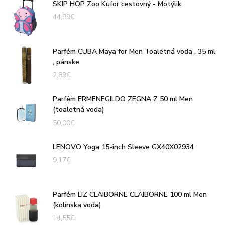
SKIP HOP Zoo Kufor cestovný - Motýlik
44,99
€
Parfém CUBA Maya for Men Toaletná voda , 35 ml
, pánske
2,89
€
Parfém ERMENEGILDO ZEGNA Z 50 ml Men
(toaletná voda)
50,00
€
LENOVO Yoga 15-inch Sleeve GX40X02934
9,17
€
Parfém LIZ CLAIBORNE CLAIBORNE 100 ml Men
(kolínska voda)
14,55
€