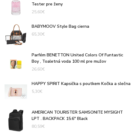
Tester pre ženy
25,60
€
BABYMOOV Style Bag cierna
65,30
€
Parfém BENETTON United Colors Of Funtastic
Boy , Toaletná voda 100 ml pre mužov
26,60
€
HAPPY SPIRIT Kapsička s poutkem Kočka a slečna
5,30
€
AMERICAN TOURISTER SAMSONITE MYSIGHT
LPT . BACKPACK 15.6'' Black
80,59
€