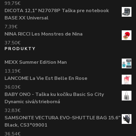
99,75
€
DICOTA 12,1" N27078P Taška pre notebook
BASE XX Universal
7,39
€
NINA RICCI Les Monstres de Nina
37,50
€
PRODUKTY
MEXX Summer Edition Man
13,19
€
LANCOME La Vie Est Belle En Rose
36,03
€
BABY ONO - Taška ku kočíku Basic So City
Dynamic sivá/strieborná
32,83
€
SAMSONITE VECTURA EVO-SHUTTLE BAG 15.6"
Black, CS3*09001
36,54
€