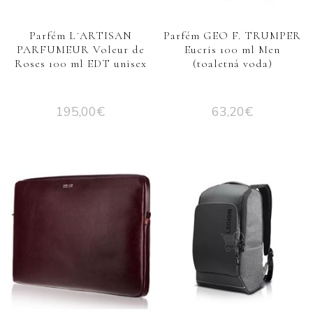
Parfém L´ARTISAN
Parfém GEO F. TRUMPER
PARFUMEUR Voleur de
Eucris 100 ml Men
Roses 100 ml EDT unisex
(toaletná voda)
195,00
€
63,20
€