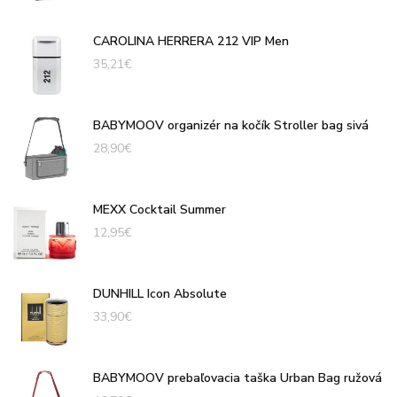
CAROLINA HERRERA 212 VIP Men
35,21
€
BABYMOOV organizér na kočík Stroller bag sivá
28,90
€
MEXX Cocktail Summer
12,95
€
DUNHILL Icon Absolute
33,90
€
BABYMOOV prebaľovacia taška Urban Bag ružová