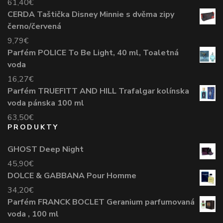
61,40
€
CERDA Taštička Disney Minnie s dvěma zipy
černo/červená
9,79
€
Parfém POLICE To Be Light, 40 ml, Toaletná
voda
16,27
€
Parfém TRUEFITT AND HILL Trafalgar kolínska
voda pánska 100 ml
63,50
€
PRODUKTY
GHOST Deep Night
45,90
€
DOLCE & GABBANA Pour Homme
34,20
€
Parfém FRANCK BOCLET Geranium parfumovaná
voda , 100 ml