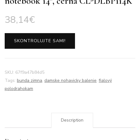
notebook 14″, černá CL-DLBP114K
38,14
€
SKONTROLUJTE SAMI!
SKU:
67f9a47b84d5
Tags:
bunda zimna
,
damske nohavicky balenie
,
fialový
polodrahokam
Description