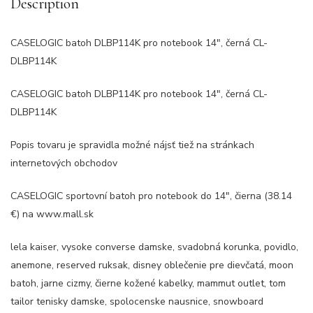
Description
CASELOGIC batoh DLBP114K pro notebook 14″, černá CL-
DLBP114K
CASELOGIC batoh DLBP114K pro notebook 14″, černá CL-
DLBP114K
Popis tovaru je spravidla možné nájsť tiež na stránkach
internetových obchodov
CASELOGIC sportovní batoh pro notebook do 14″, čierna (38.14
€) na www.mall.sk
lela kaiser, vysoke converse damske, svadobná korunka, povidlo,
anemone, reserved ruksak, disney oblečenie pre dievčatá, moon
batoh, jarne cizmy, čierne kožené kabelky, mammut outlet, tom
tailor tenisky damske, spolocenske nausnice, snowboard