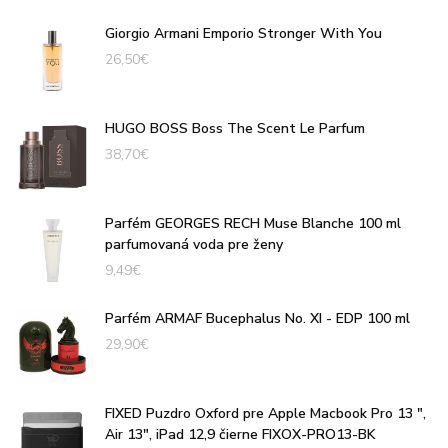
Giorgio Armani Emporio Stronger With You
26,50
€
HUGO BOSS Boss The Scent Le Parfum
38,70
€
Parfém GEORGES RECH Muse Blanche 100 ml
parfumovaná voda pre ženy
9,49
€
Parfém ARMAF Bucephalus No. XI - EDP 100 ml
29,90
€
FIXED Puzdro Oxford pre Apple Macbook Pro 13 ",
Air 13", iPad 12,9 čierne FIXOX-PRO13-BK