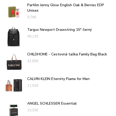
Parfém Jenny Glow English Oak & Berries EDP
Unisex
9,78
€
Targus Newport Drawstring 15" černý
99,13
€
CHILDHOME - Cestovná taška Family Bag Black
42,80
€
CALVIN KLEIN Eternity Flame for Men
12,92
€
ANGEL SCHLESSER Essential
10,55
€