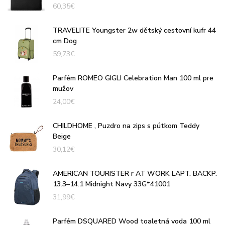
60,35
€
TRAVELITE Youngster 2w dětský cestovní kufr 44
cm Dog
59,73
€
Parfém ROMEO GIGLI Celebration Man 100 ml pre
mužov
24,00
€
CHILDHOME , Puzdro na zips s pútkom Teddy
Beige
30,12
€
AMERICAN TOURISTER r AT WORK LAPT. BACKP.
13.3–14.1 Midnight Navy 33G*41001
31,99
€
Parfém DSQUARED Wood toaletná voda 100 ml