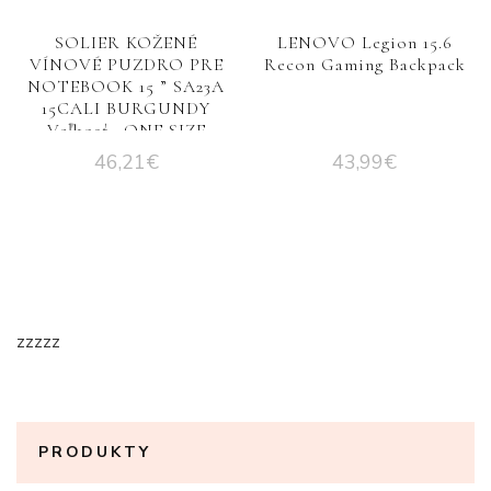
SOLIER KOŽENÉ
LENOVO Legion 15.6
VÍNOVÉ PUZDRO PRE
Recon Gaming Backpack
NOTEBOOK 15 ” SA23A
15CALI BURGUNDY
Veľkosť : ONE SIZE
46,21
€
43,99
€
zzzzz
PRODUKTY