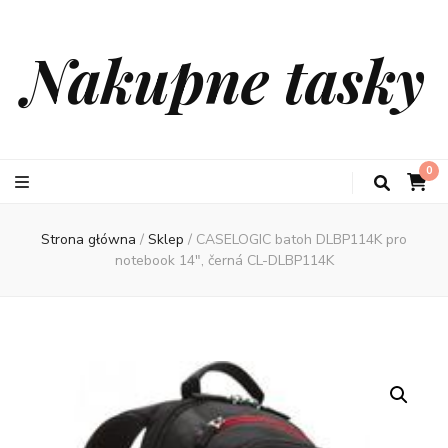
Nakupne tasky
0
Strona główna
/
Sklep
/
CASELOGIC batoh DLBP114K pro
notebook 14″, černá CL-DLBP114K