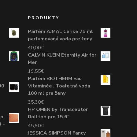
PRODUKTY
Parfém AJMAL Cerise 75 ml
parfumovaná voda pre ženy
40,00
€
CALVIN KLEIN Eternity Air for
Men
19,55
€
Parfém BIOTHERM Eau
00
Vitaminée , Toaletná voda
100 ml pre ženy
35,30
€
HP OMEN by Transceptor
ro
Rolltop pro 15.6"
 -
45,90
€
JESSICA SIMPSON Fancy