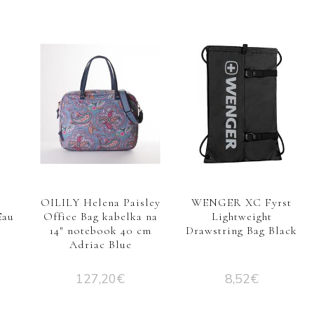
S
OILILY Helena Paisley
WENGER XC Fyrst
Eau
Office Bag kabelka na
Lightweight
14″ notebook 40 cm
Drawstring Bag Black
Adriac Blue
127,20
€
8,52
€