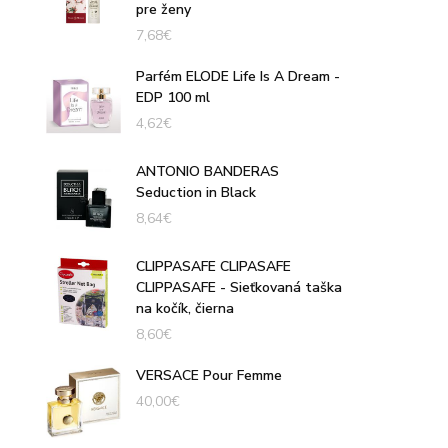
pre ženy
7,68
€
Parfém ELODE Life Is A Dream -
EDP 100 ml
4,62
€
ANTONIO BANDERAS
Seduction in Black
8,64
€
CLIPPASAFE CLIPASAFE
CLIPPASAFE - Sieťkovaná taška
na kočík, čierna
8,60
€
VERSACE Pour Femme
40,00
€