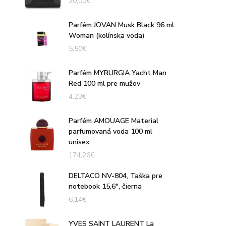
20,00
€
Parfém JOVAN Musk Black 96 ml
Woman (kolínska voda)
5,50
€
Parfém MYRURGIA Yacht Man
Red 100 ml pre mužov
4,23
€
Parfém AMOUAGE Material
parfumovaná voda 100 ml
unisex
174,26
€
DELTACO NV-804, Taška pre
notebook 15,6", čierna
6,14
€
YVES SAINT LAURENT La