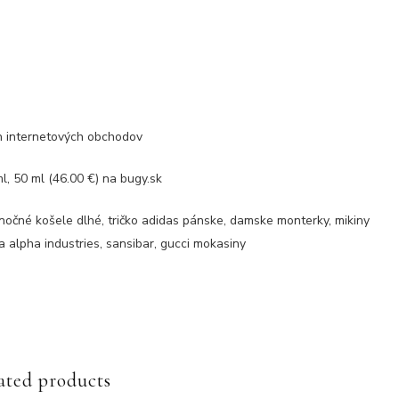
ch internetových obchodov
50 ml (46.00 €) na bugy.sk
 nočné košele dlhé, tričko adidas pánske, damske monterky, mikiny
 alpha industries, sansibar, gucci mokasiny
ated products