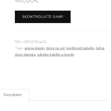
46,00
€
SKONTROLUJTE SAMI!
SKU:
e911675caa21
Tags:
arena plavky
,
doza na sol
,
kvetinové kabelky
,
letna
obuv damska
,
pánske kabáty a bundy
Description