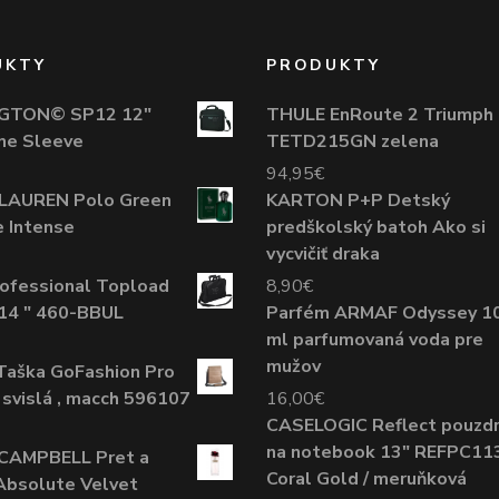
UKTY
PRODUKTY
GTON© SP12 12"
THULE EnRoute 2 Triumph
ne Sleeve
TETD215GN zelena
94,95
€
LAUREN Polo Green
KARTON P+P Detský
 Intense
predškolský batoh Ako si
vycvičiť draka
ofessional Topload
8,90
€
14 " 460-BBUL
Parfém ARMAF Odyssey 1
ml parfumovaná voda pre
mužov
aška GoFashion Pro
, svislá , macch 596107
16,00
€
CASELOGIC Reflect pouzd
na notebook 13" REFPC113
CAMPBELL Pret a
Coral Gold / meruňková
Absolute Velvet