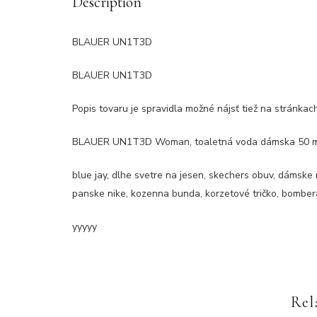
Description
BLAUER UN1T3D
BLAUER UN1T3D
Popis tovaru je spravidla možné nájsť tiež na stránka
BLAUER UN1T3D Woman, toaletná voda dámska 50 ml, 
blue jay, dlhe svetre na jesen, skechers obuv, dámske
panske nike, kozenna bunda, korzetové tričko, bombera
yyyyy
Rel