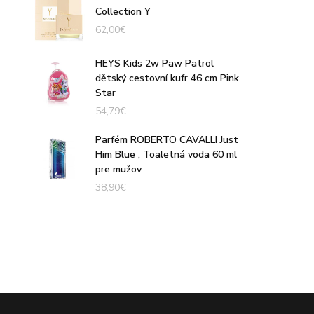
Collection Y
62,00
€
HEYS Kids 2w Paw Patrol
dětský cestovní kufr 46 cm Pink
Star
54,79
€
Parfém ROBERTO CAVALLI Just
Him Blue , Toaletná voda 60 ml
pre mužov
38,90
€