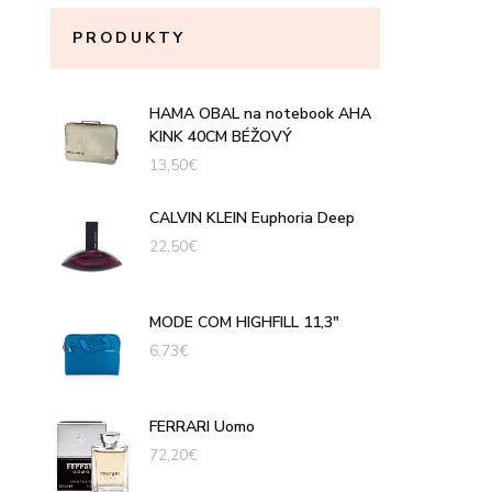
PRODUKTY
HAMA OBAL na notebook AHA
KINK 40CM BÉŽOVÝ
13,50
€
CALVIN KLEIN Euphoria Deep
22,50
€
MODE COM HIGHFILL 11,3"
6,73
€
FERRARI Uomo
72,20
€