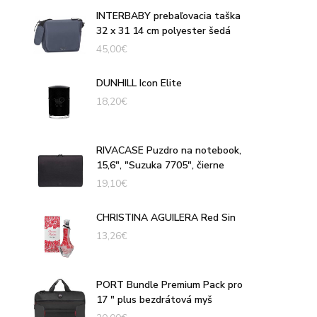
INTERBABY prebaľovacia taška
32 x 31 14 cm polyester šedá
45,00
€
DUNHILL Icon Elite
18,20
€
RIVACASE Puzdro na notebook,
15,6", "Suzuka 7705", čierne
19,10
€
CHRISTINA AGUILERA Red Sin
13,26
€
PORT Bundle Premium Pack pro
17 " plus bezdrátová myš