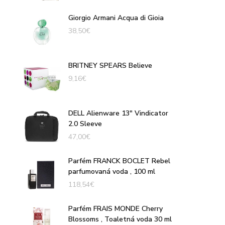
Giorgio Armani Acqua di Gioia
38,50
€
BRITNEY SPEARS Believe
9,16
€
DELL Alienware 13" Vindicator
2.0 Sleeve
47,00
€
Parfém FRANCK BOCLET Rebel
parfumovaná voda , 100 ml
118,54
€
Parfém FRAIS MONDE Cherry
Blossoms , Toaletná voda 30 ml