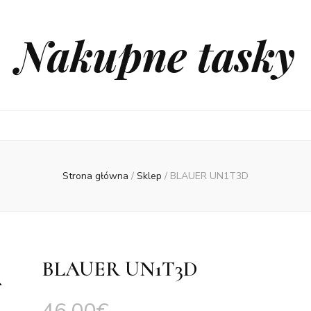
Nakupne tasky
Strona główna
/
Sklep
/
BLAUER UN1T3D
BLAUER UN1T3D