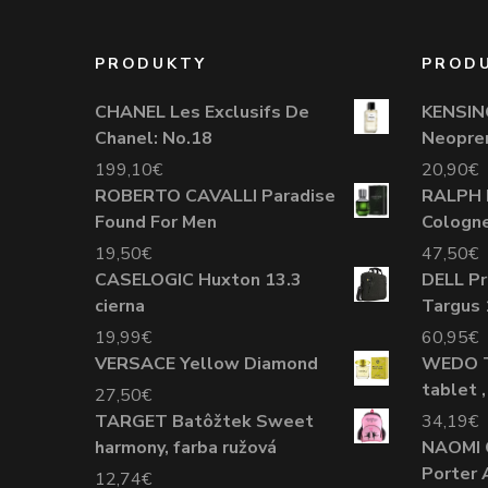
PRODUKTY
PROD
CHANEL Les Exclusifs De
KENSIN
Chanel: No.18
Neopre
199,10
€
20,90
€
ROBERTO CAVALLI Paradise
RALPH 
Found For Men
Cologne
19,50
€
47,50
€
CASELOGIC Huxton 13.3
DELL Pr
cierna
Targus 
19,99
€
60,95
€
VERSACE Yellow Diamond
WEDO T
tablet 
27,50
€
TARGET Batôžtek Sweet
34,19
€
harmony, farba ružová
NAOMI 
Porter 
12,74
€