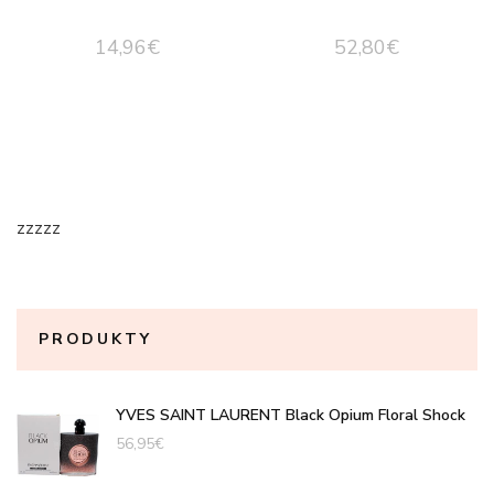
14,96
€
52,80
€
zzzzz
PRODUKTY
YVES SAINT LAURENT Black Opium Floral Shock
56,95
€