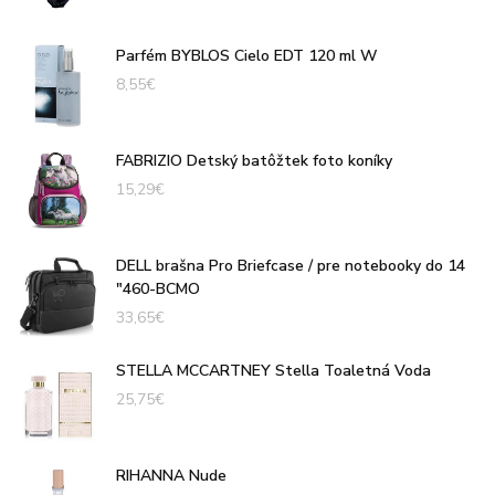
Parfém BYBLOS Cielo EDT 120 ml W
8,55
€
FABRIZIO Detský batôžtek foto koníky
15,29
€
DELL brašna Pro Briefcase / pre notebooky do 14
"460-BCMO
33,65
€
STELLA MCCARTNEY Stella Toaletná Voda
25,75
€
RIHANNA Nude