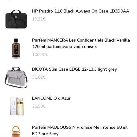
HP Puzdro 11.6 Black Always On Case 1D3D0AA
19,21
€
Parfém MANCERA Les Confidentiels Black Vanilla
120 ml parfumovaná voda unisex
100,30
€
DICOTA Slim Case EDGE 12-13.3 light grey
31,82
€
LANCOME Ô d'Azur
26,90
€
Parfém MAUBOUSSIN Promise Me Intense 90 ml
EDP pre ženy