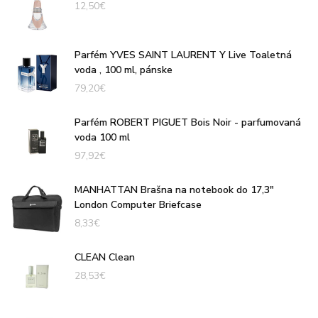
12,50
€
Parfém YVES SAINT LAURENT Y Live Toaletná
voda , 100 ml, pánske
79,20
€
Parfém ROBERT PIGUET Bois Noir - parfumovaná
voda 100 ml
97,92
€
MANHATTAN Brašna na notebook do 17,3"
London Computer Briefcase
8,33
€
CLEAN Clean
28,53
€