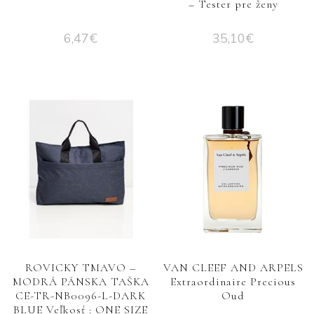
– Tester pre ženy
6,47
€
35,10
€
ROVICKY TMAVO –
VAN CLEEF AND ARPELS
MODRÁ PÁNSKA TAŠKA
Extraordinaire Precious
CE-TR-NB0096-L-DARK
Oud
BLUE Veľkosť : ONE SIZE