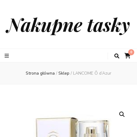
Nakupne tasky
0
Strona główna
/
Sklep
/
LANCOME Ô d’Azur