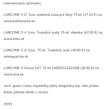
internetových obchodov
LANCOME O D´Azur toaletná voda pre ženy 75 ml (27.20 €) na
www.parfumerka.eu
LANCOME O d´Azur Toaletná voda, 75 ml, dámske (42.00 €) na
www.koku.sk
LANCOME O d´Azur, 75 ml, Toaletná voda (36.60 €) na
onlineparfum.sk
LANCOME O DAzur EdT 75 ml (3605532242248) (26.90 €) na
www.alza.sk
vuch, guess cizmy, espadrilky, biely elegantny top, nike jordan
black, pansky oblek s vestou
yyyyy