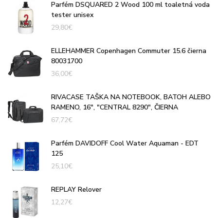
Parfém DSQUARED 2 Wood 100 ml toaletná voda
tester unisex
29,80
€
ELLEHAMMER Copenhagen Commuter 15.6 čierna
80031700
36,00
€
RIVACASE TAŠKA NA NOTEBOOK, BATOH ALEBO
RAMENO, 16", "CENTRAL 8290", ČIERNA
67,72
€
Parfém DAVIDOFF Cool Water Aquaman - EDT
125
25,10
€
REPLAY Relover
12,27
€