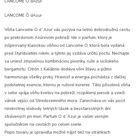
LANCOME Ô dAzur
LANCOME Ô dAzur
Vôňa Lancome O d´Azur vás pozýva na letnú dobrodružnú cestu
po prekrásnom Azúrovom pobreží. Ide o parfum, ktorý je
inšpirovaný klasickou vôňou od Lancome O, ktorá bola vydaná
pred štyridsiatimi rokmi, a týmto jej vzdáva určitú poctu. Nechajte
sa uniesť zmyselnou kombináciou pivonky, ruže a sicílskeho
bergamotu. Citrón z Kalábrie dodáva vôni šťavu a pižmo
harmonizuje všetky prvky. Hravosť a energia pochádza z ďalšej
podstatnej esencie, ktorou je ružové korenie. Táto pôsobivá vôňa
v sebe spája vôňu kvetov na pobreží, rozpálený piesok a svieži
vánok vejúci od Stredozemného mora. Zanecháva vo vás pocit
neskrotnej slobody, letných lások a bezstarostných dní
strávených pri mori. Parfum O d´Azur je vašim verným
spoločníkom na cestách po celom svete.
Popis tovaru je spravidla možné nájsť tiež na stránkach