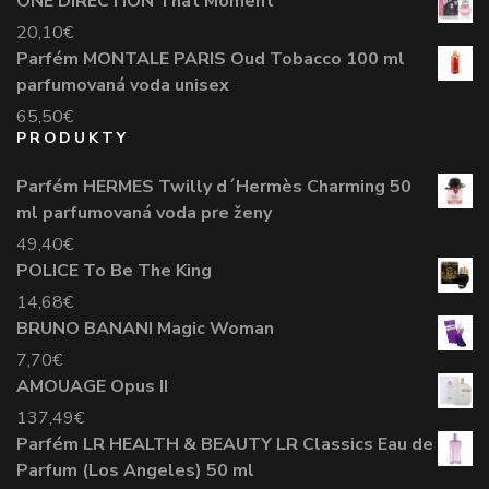
ONE DIRECTION That Moment
20,10
€
Parfém MONTALE PARIS Oud Tobacco 100 ml
parfumovaná voda unisex
65,50
€
PRODUKTY
Parfém HERMES Twilly d´Hermès Charming 50
ml parfumovaná voda pre ženy
49,40
€
POLICE To Be The King
14,68
€
BRUNO BANANI Magic Woman
7,70
€
AMOUAGE Opus II
137,49
€
Parfém LR HEALTH & BEAUTY LR Classics Eau de
Parfum (Los Angeles) 50 ml