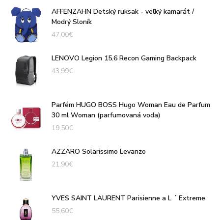
AFFENZAHN Detský ruksak - veľký kamarát /
Modrý Sloník
47,00
€
LENOVO Legion 15.6 Recon Gaming Backpack
43,99
€
Parfém HUGO BOSS Hugo Woman Eau de Parfum
30 ml Woman (parfumovaná voda)
19,50
€
AZZARO Solarissimo Levanzo
21,90
€
YVES SAINT LAURENT Parisienne a L ´ Extreme
55,60
€