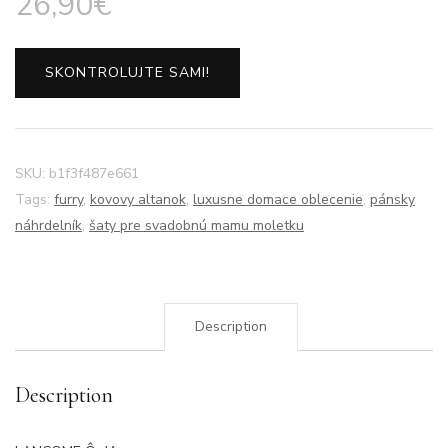
26,90
€
SKONTROLUJTE SAMI!
SKU:
b1f3f487e661
Tags:
furry
,
kovovy altanok
,
luxusne domace oblecenie
,
pánsky
náhrdelník
,
šaty pre svadobnú mamu moletku
Description
Description