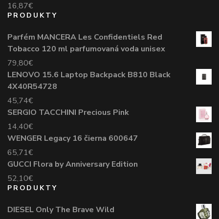
16,87
€
PRODUKTY
Parfém MANCERA Les Confidentiels Red
Tobacco 120 ml parfumovaná voda unisex
79,80
€
LENOVO 15.6 Laptop Backpack B810 Black
4X40R54728
45,74
€
SERGIO TACCHINI Precious Pink
14,40
€
WENGER Legacy 16 čierna 600647
65,71
€
GUCCI Flora by Anniversary Edition
52,10
€
PRODUKTY
DIESEL Only The Brave Wild