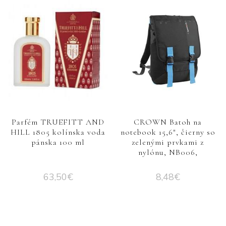
Parfém TRUEFITT AND
CROWN Batoh na
HILL 1805 kolínska voda
notebook 15,6″, čierny so
pánska 100 ml
zelenými prvkami z
nylónu, NB006,
63,50
€
8,48
€