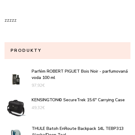
zzzzz
PRODUKTY
Parfém ROBERT PIGUET Bois Noir - parfumovaná
voda 100 ml
97,92
€
KENSINGTON© SecureTrek 15.6'' Carrying Case
49,32
€
THULE Batoh EnRoute Backpack 14L TEBP313
Alaska/Deep Teal