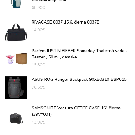
69,90
€
RIVACASE 8037 15,6, čierna 8037B
14,00
€
Parfém JUSTIN BIEBER Someday Toaletná voda -
Tester , 50 ml , dámske
15,80
€
ASUS ROG Ranger Backpack 90XB0310-BBP010
78,58
€
SAMSONITE Vectura OFFICE CASE 16" čierna
(39V*001)
43,96
€