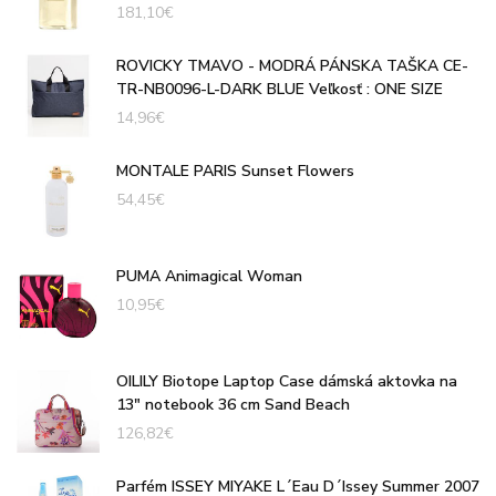
181,10
€
ROVICKY TMAVO - MODRÁ PÁNSKA TAŠKA CE-
TR-NB0096-L-DARK BLUE Veľkosť : ONE SIZE
14,96
€
MONTALE PARIS Sunset Flowers
54,45
€
PUMA Animagical Woman
10,95
€
OILILY Biotope Laptop Case dámská aktovka na
13" notebook 36 cm Sand Beach
126,82
€
Parfém ISSEY MIYAKE L´Eau D´Issey Summer 2007