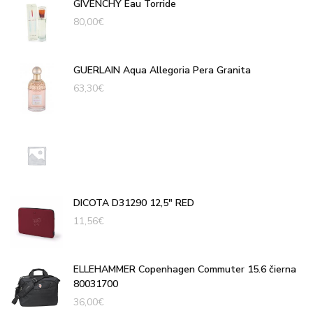
GIVENCHY Eau Torride
80,00
€
GUERLAIN Aqua Allegoria Pera Granita
63,30
€
DICOTA D31290 12,5" RED
11,56
€
ELLEHAMMER Copenhagen Commuter 15.6 čierna
80031700
36,00
€