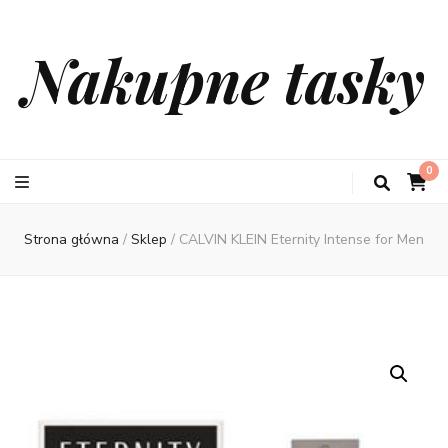
Nakupne tasky
0
Strona główna
/
Sklep
/
CALVIN KLEIN Eternity Intense for Men