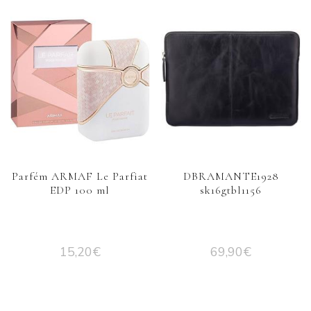
Parfém ARMAF Le Parfiat
DBRAMANTE1928
EDP 100 ml
sk16gtbl1156
15,20
€
69,90
€