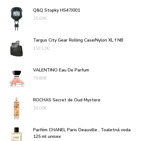
Q&Q Stopky HS47J001
25,60
€
Targus City Gear Rolling Case/Nylon XL f NB
153,13
€
VALENTINO Eau De Parfum
79,80
€
ROCHAS Secret de Oud Mystere
30,00
€
Parfém CHANEL Paris Deauville , Toaletná voda
125 ml unisex