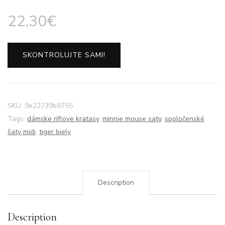
22,30
€
SKONTROLUJTE SAMI!
SKU:
9e22739b8755
Tags:
dámske riflove kratasy
,
minnie mouse saty
,
spoločenské
šaty midi
,
tiger biely
Description
Description