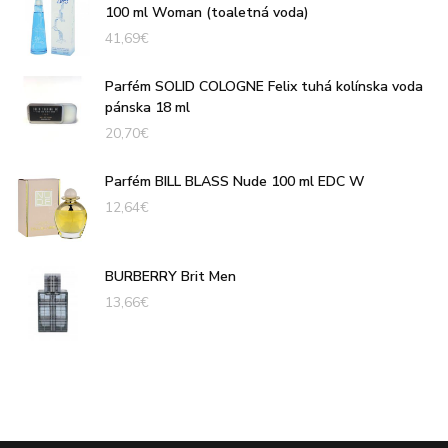
100 ml Woman (toaletná voda)
41,69
€
Parfém SOLID COLOGNE Felix tuhá kolínska voda
pánska 18 ml
20,70
€
Parfém BILL BLASS Nude 100 ml EDC W
12,64
€
BURBERRY Brit Men
13,66
€