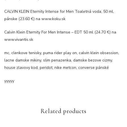
CALVIN KLEIN Eternity Intense for Men Toaletná voda, 50 ml,
pánske (23.60 €) na www.koku.sk
Calvin Klein Eternity For Men Intense – EDT 50 ml (24.70 €) na
www.vivantis.sk
mc, clenkove tenisky, puma rider play on, calvin klein obsession,
lacne damske mikiny, slim penazenka, damske bezove cizmy,
house zlavovy kod, peridot, nike metcon, converse pánské
yyyyy
Related products