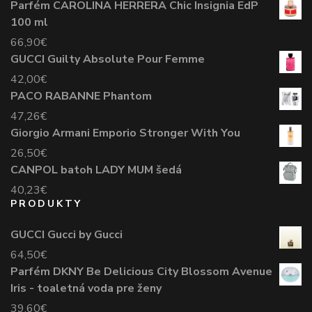
Parfém CAROLINA HERRERA Chic Insignia EdP
100 ml
66,90
€
GUCCI Guilty Absolute Pour Femme
42,00
€
PACO RABANNE Phantom
47,26
€
Giorgio Armani Emporio Stronger With You
26,50
€
CANPOL batoh LADY MUM šedá
40,23
€
PRODUKTY
GUCCI Gucci by Gucci
64,50
€
Parfém DKNY Be Delicious City Blossom Avenue
Iris - toaletná voda pre ženy
39,60
€