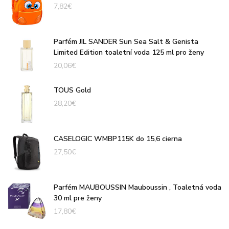
7,82
€
Parfém JIL SANDER Sun Sea Salt & Genista
Limited Edition toaletní voda 125 ml pro ženy
20,06
€
TOUS Gold
28,20
€
CASELOGIC WMBP115K do 15,6 cierna
27,50
€
Parfém MAUBOUSSIN Mauboussin , Toaletná voda
30 ml pre ženy
17,80
€