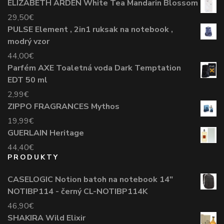
ELIZABETH ARDEN White Tea Mandarin Blossom
29,50
€
PULSE Element , 2in1 ruksak na notebook ,
modrý vzor
44,00
€
Parfém AXE Toaletná voda Dark Temptation
EDT 50 ml
2,99
€
ZIPPO FRAGRANCES Mythos
19,99
€
GUERLAIN Heritage
44,40
€
PRODUKTY
CASELOGIC Notion batoh na notebook 14"
NOTIBP114 - černý CL-NOTIBP114K
46,90
€
SHAKIRA Wild Elixir