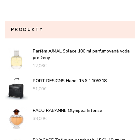
PRODUKTY
Parfém AJMAL Solace 100 ml parfumovaná voda
pre ženy
12,06
€
PORT DESIGNS Hanoi 15.6 " 105318
51,00
€
PACO RABANNE Olympea Intense
38,00
€