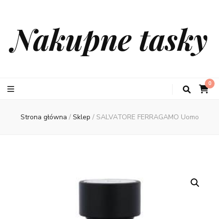
Nakupne tasky
0
Strona główna
/
Sklep
/
SALVATORE FERRAGAMO Uomo