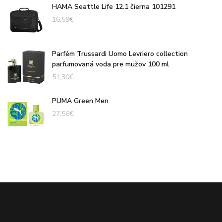
HAMA Seattle Life 12.1 čierna 101291
16,59
€
Parfém Trussardi Uomo Levriero collection
parfumovaná voda pre mužov 100 ml
51,30
€
PUMA Green Men
27,56
€