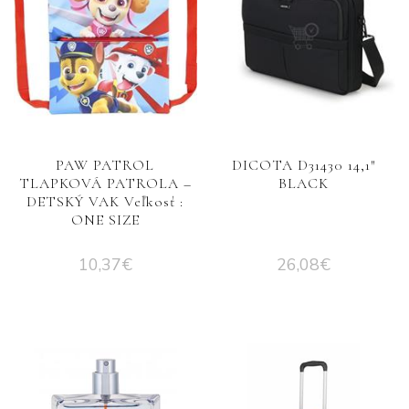
PAW PATROL
DICOTA D31430 14,1″
TLAPKOVÁ PATROLA –
BLACK
DETSKÝ VAK Veľkosť :
ONE SIZE
10,37
€
26,08
€