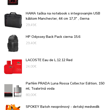
HAMA taška na notebook s integrovaným USB
káblom Manchester, 44 cm 17,3" , čierna
29,45
€
HP Odyssey Back Pack cierna 15.6
29,40
€
LACOSTE Eau de L.12.12 Red
24,00
€
Parfém PRADA Luna Rossa Collector Edition, 150
ml, Toaletná voda
80,00
€
SPOKEY Batoh neoprénový - detský medvedík