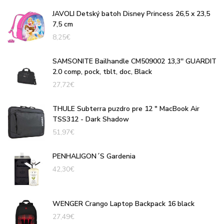
JAVOLI Detský batoh Disney Princess 26,5 x 23,5
7,5 cm
8,25
€
SAMSONITE Bailhandle CM509002 13,3'' GUARDIT
2.0 comp, pock, tblt, doc, Black
27,72
€
THULE Subterra puzdro pre 12 " MacBook Air
TSS312 - Dark Shadow
51,97
€
PENHALIGON´S Gardenia
42,30
€
WENGER Crango Laptop Backpack 16 black
27,49
€