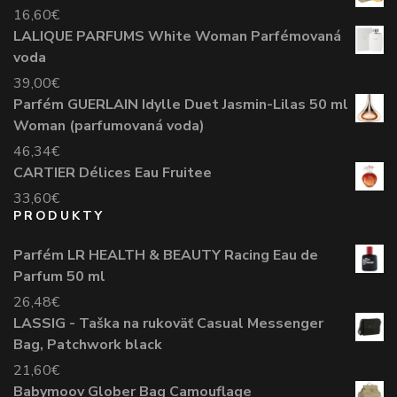
16,60
€
LALIQUE PARFUMS White Woman Parfémovaná
voda
39,00
€
Parfém GUERLAIN Idylle Duet Jasmin-Lilas 50 ml
Woman (parfumovaná voda)
46,34
€
CARTIER Délices Eau Fruitee
33,60
€
PRODUKTY
Parfém LR HEALTH & BEAUTY Racing Eau de
Parfum 50 ml
26,48
€
LASSIG - Taška na rukoväť Casual Messenger
Bag, Patchwork black
21,60
€
Babymoov Glober Bag Camouflage