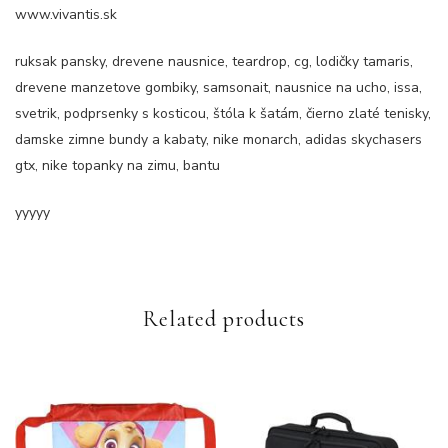
www.vivantis.sk
ruksak pansky, drevene nausnice, teardrop, cg, lodičky tamaris,
drevene manzetove gombiky, samsonait, nausnice na ucho, issa,
svetrik, podprsenky s kosticou, štóla k šatám, čierno zlaté tenisky,
damske zimne bundy a kabaty, nike monarch, adidas skychasers
gtx, nike topanky na zimu, bantu
yyyyy
Related products