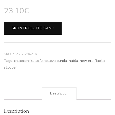
23,10
€
SKONTROLUJTE SAMI!
SKU:
c6d75328421b
Tags:
chlapcenska softshellová bunda
,
nabla
,
new era čiapka
,
st.oliver
Description
Description