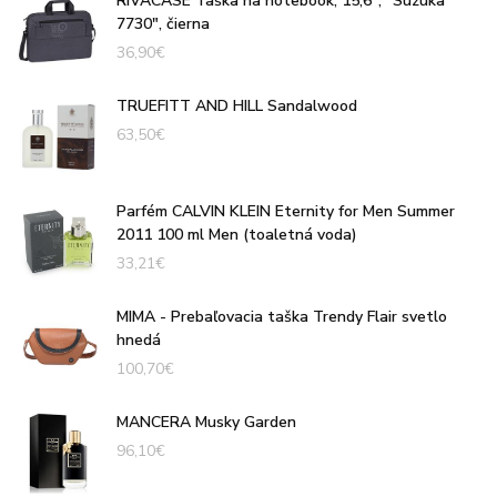
RIVACASE Taška na notebook, 15,6", "Suzuka
7730", čierna
36,90
€
TRUEFITT AND HILL Sandalwood
63,50
€
Parfém CALVIN KLEIN Eternity for Men Summer
2011 100 ml Men (toaletná voda)
33,21
€
MIMA - Prebaľovacia taška Trendy Flair svetlo
hnedá
100,70
€
MANCERA Musky Garden
96,10
€