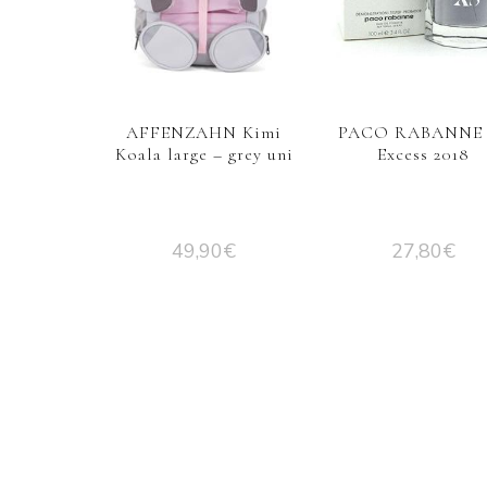
AFFENZAHN Kimi
PACO RABANNE 
Koala large – grey uni
Excess 2018
49,90
€
27,80
€