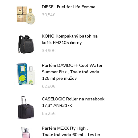
DIESEL Fuel for Life Femme
30,54
€
KONO Kompaktný batoh na
kočík EM2105 čierny
39,90
€
Parfém DAVIDOFF Cool Water
Summer Fizz , Toaletná voda
125 ml pre mužov
62,80
€
CASELOGIC Roller na notebook
17,3'' ANR317K
85,25
€
Parfém MEXX Fly High ,
Toaletná voda 60 ml - tester ,