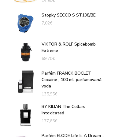
14,90
€
Stopky SECCO S ST138/BE
7,02
€
VIKTOR & ROLF Spicebomb
Extreme
69,70
€
Parfém FRANCK BOCLET
Cocaine , 100 ml, parfumovaná
voda
135,95
€
BY KILIAN The Cellars
Intoxicated
177,65
€
Parfém ELODE Life Is A Dream -