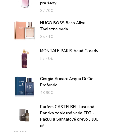
pre ženy
37,70
€
HUGO BOSS Boss Alive
Toaletná voda
35,44
€
MONTALE PARIS Aoud Greedy
57,40
€
Giorgio Armani Acqua Di Gio
Profondo
48,90
€
Parfém CASTELBEL Luxusná
Pánska toaletná voda EDT -
Pačuli a Santalové drevo , 100
ml