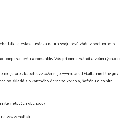
eho Julia Iglesiasa uvádza na trh svoju prvú vôňu v spolupráci s
o temperamentu a romantiky Vás príjemne naladí a veľmi rýchlo si
ne nie je pre zbabelcov.Zloženie je vyvinuté od Guillaume Flavigny.
dce sa skladá z pikantného čierneho korenia, šafránu a cainita.
ch internetových obchodov
) na www.mall.sk