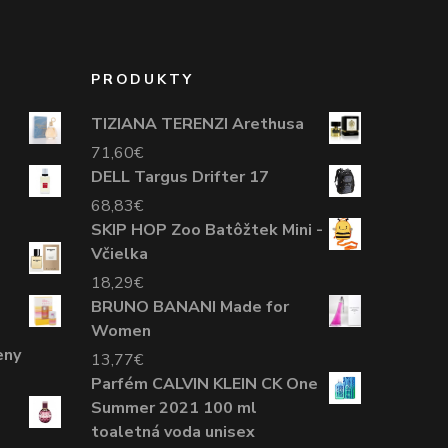
PRODUKTY
TIZIANA TERENZI Arethusa
71,60
€
DELL Targus Drifter 17
68,83
€
SKIP HOP Zoo Batôžtek Mini -
Včielka
18,29
€
BRUNO BANANI Made for
Women
eny
13,77
€
Parfém CALVIN KLEIN CK One
Summer 2021 100 ml
toaletná voda unisex