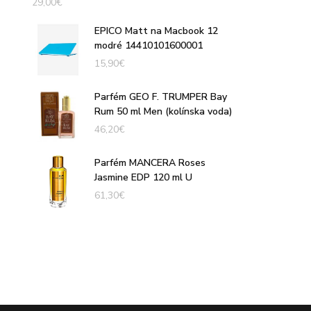
29,00
€
EPICO Matt na Macbook 12
modré 14410101600001
15,90
€
Parfém GEO F. TRUMPER Bay
Rum 50 ml Men (kolínska voda)
46,20
€
Parfém MANCERA Roses
Jasmine EDP 120 ml U
61,30
€