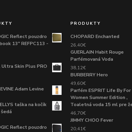
UKTY
PRODUKTY
GIC Reflect pouzdro
CHOPARD Enchanted
book 13" REFPC113 -
26,40
€
GUERLAIN Habit Rouge
Parfémovaná Voda
Ultra Skin Plus PRO
38,12
€
BURBERRY Hero
49,60
€
EVINE Adam Levine
Parfém ESPRIT Life By For
Women Summer Edition ,
LLYS taška na kočík
Toaletná voda 15 ml pre ž
 šedá
46,70
€
JIMMY CHOO Fever
GIC Reflect pouzdro
20,41
€