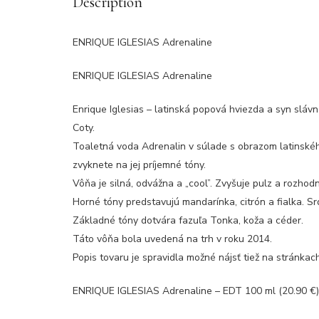
Description
ENRIQUE IGLESIAS Adrenaline
ENRIQUE IGLESIAS Adrenaline
Enrique Iglesias – latinská popová hviezda a syn slávn
Coty.
Toaletná voda Adrenalin v súlade s obrazom latinskéh
zvyknete na jej príjemné tóny.
Vôňa je silná, odvážna a „cool”. Zvyšuje pulz a rozhod
Horné tóny predstavujú mandarínka, citrón a fialka. Sr
Základné tóny dotvára fazuľa Tonka, koža a céder.
Táto vôňa bola uvedená na trh v roku 2014.
Popis tovaru je spravidla možné nájsť tiež na stránka
ENRIQUE IGLESIAS Adrenaline – EDT 100 ml (20.90 €