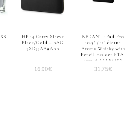
XS
HP 14 Carry Sleeve
REDANT iPad Pro
Black/Gold – BAG
10.5″ / 11″ čierne
3XD33AA#ABB
Aroma Whisky with
Pencil Holder PTA-
0237-APP-PROXX
16,90
€
31,75
€