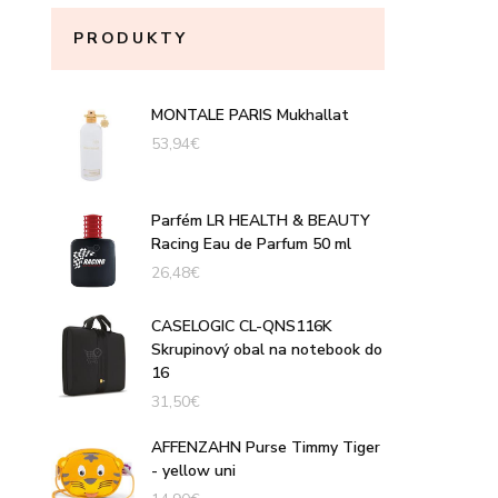
PRODUKTY
MONTALE PARIS Mukhallat
53,94
€
Parfém LR HEALTH & BEAUTY
Racing Eau de Parfum 50 ml
26,48
€
CASELOGIC CL-QNS116K
Skrupinový obal na notebook do
16
31,50
€
AFFENZAHN Purse Timmy Tiger
- yellow uni