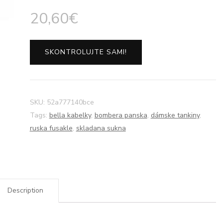
20,60
€
SKONTROLUJTE SAMI!
SKU:
52a777140bce
Tags:
bella kabelky
,
bombera panska
,
dámske tankiny
,
ruska fusakle
,
skladana sukna
Description