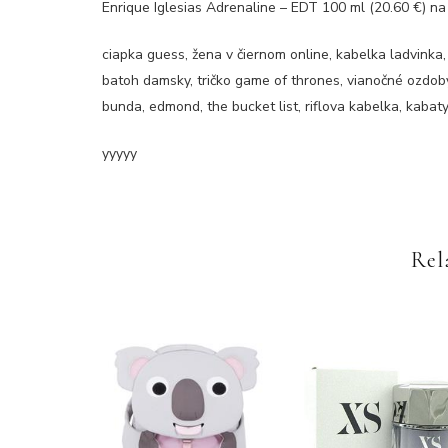
Enrique Iglesias Adrenaline – EDT 100 ml (20.60 €) na
ciapka guess, žena v čiernom online, kabelka ladvinka,
batoh damsky, tričko game of thrones, vianočné ozdoby 
bunda, edmond, the bucket list, riflova kabelka, kaba
yyyyy
Rel