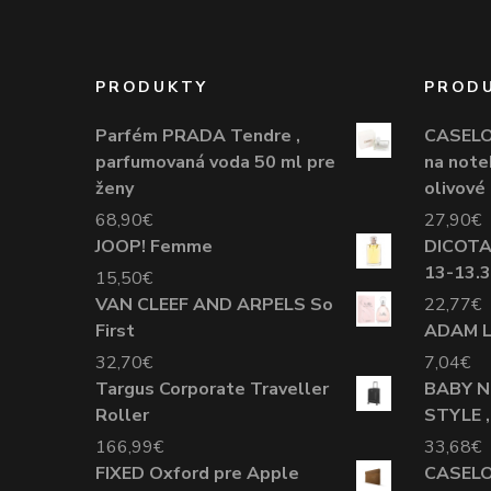
PRODUKTY
PROD
Parfém PRADA Tendre ,
CASELO
parfumovaná voda 50 ml pre
na note
ženy
olivové
68,90
€
27,90
€
JOOP! Femme
DICOTA 
13-13.3
15,50
€
VAN CLEEF AND ARPELS So
22,77
€
First
ADAM L
32,70
€
7,04
€
Targus Corporate Traveller
BABY NE
Roller
STYLE ,
166,99
€
33,68
€
FIXED Oxford pre Apple
CASELO