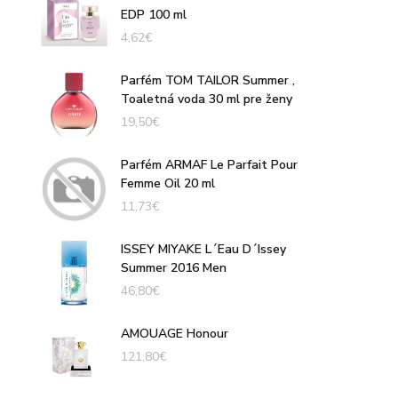
EDP 100 ml
4,62
€
Parfém TOM TAILOR Summer ,
Toaletná voda 30 ml pre ženy
19,50
€
Parfém ARMAF Le Parfait Pour
Femme Oil 20 ml
11,73
€
ISSEY MIYAKE L´Eau D´Issey
Summer 2016 Men
46,80
€
AMOUAGE Honour
121,80
€