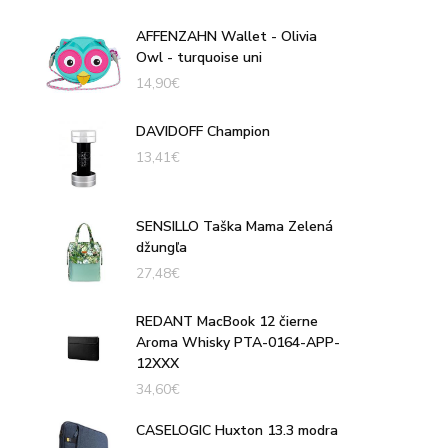
AFFENZAHN Wallet - Olivia
Owl - turquoise uni
14,90
€
DAVIDOFF Champion
13,41
€
SENSILLO Taška Mama Zelená
džungľa
27,48
€
REDANT MacBook 12 čierne
Aroma Whisky PTA-0164-APP-
12XXX
34,60
€
CASELOGIC Huxton 13.3 modra