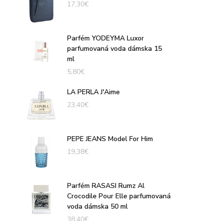
17,30
€
Parfém YODEYMA Luxor
parfumovaná voda dámska 15
ml
5,80
€
LA PERLA J'Aime
23,40
€
PEPE JEANS Model For Him
19,38
€
Parfém RASASI Rumz Al
Crocodile Pour Elle parfumovaná
voda dámska 50 ml
38,40
€