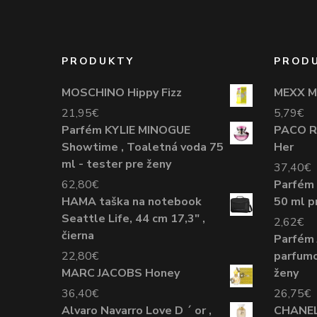
PRODUKTY
PROD
MOSCHINO Hippy Fizz
MEXX M
21,95
€
5,79
€
Parfém KYLIE MINOGUE
PACO R
Showtime , Toaletná voda 75
Her
ml - tester pre ženy
37,40
€
62,80
€
Parfém 
HAMA taška na notebook
50 ml p
Seattle Life, 44 cm 17,3" ,
2,62
€
čierna
Parfém 
22,80
€
parfumo
MARC JACOBS Honey
ženy
36,40
€
26,75
€
Alvaro Navarro Love D ´ or ,
CHANEL 