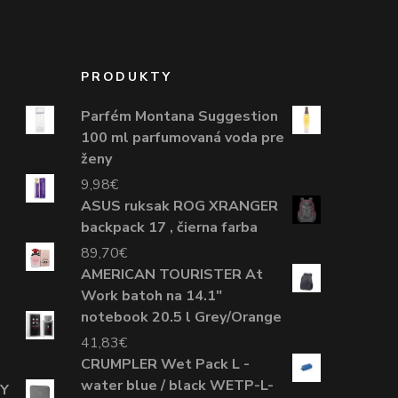
PRODUKTY
Parfém Montana Suggestion
100 ml parfumovaná voda pre
ženy
9,98
€
ASUS ruksak ROG XRANGER
backpack 17 , čierna farba
89,70
€
AMERICAN TOURISTER At
Work batoh na 14.1"
notebook 20.5 l Grey/Orange
41,83
€
CRUMPLER Wet Pack L -
water blue / black WETP-L-
EY