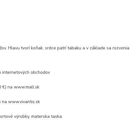
v. Hlavu tvorí koňak, srdce patrí tabaku a v základe sa rozvonia
ch internetových obchodov
 €) na www.mall.sk
 na www.vivantis.sk
portové výrobky, materska taska