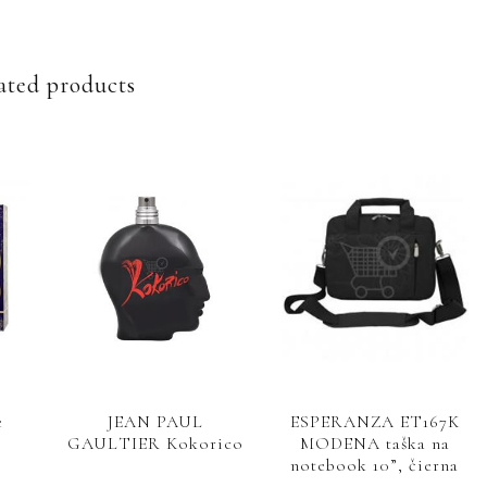
ated products
e
JEAN PAUL
ESPERANZA ET167K
GAULTIER Kokorico
MODENA taška na
notebook 10”, čierna