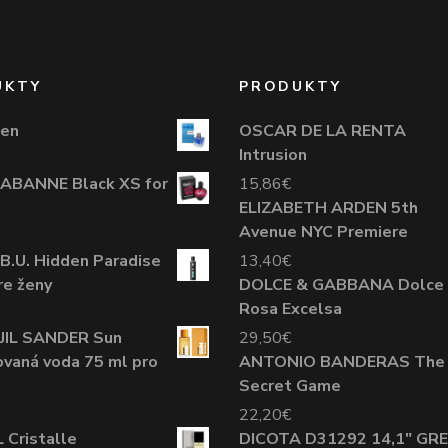
UKTY
PRODUKTY
en
OSCAR DE LA RENTA
Intrusion
ABANNE Black XS for
15,86
€
ELIZABETH ARDEN 5th
Avenue NYC Premiere
B.U. Hidden Paradise
13,40
€
re ženy
DOLCE & GABBANA Dolce
Rosa Excelsa
JIL SANDER Sun
29,50
€
vaná voda 75 ml pro
ANTONIO BANDERAS The
Secret Game
22,20
€
Cristalle
DICOTA D31292 14,1" GR