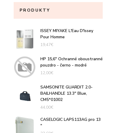
PRODUKTY
ISSEY MIYAKE L'Eau D'Issey
Pour Homme
19,47
€
HP 15,6" Ochranné oboustranné
pouzdro - černo - modré
12,00
€
SAMSONITE GUARDIT 2.0-
BAILHANDLE 13.3" Blue,
CM5*01002
44,00
€
CASELOGIC LAPS113AG pro 13
"