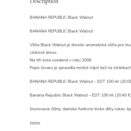
Description
BANANA REPUBLIC Black Walnut
BANANA REPUBLIC Black Walnut
Vôňa Black Walnut je drevito-aromatická vôňa pre mužo
cédrové drevo.
Na trh bola uvedená v roku 2006.
Popis tovaru je spravidla možné nájsť tiež na stránka
BANANA REPUBLIC Black Walnut – EDT 100 ml (20.00
Banana Republic Black Walnut – EDT 100 ml (20.40 €)
šnurovacie čižmy, damske funkcne tricko dlhy rukav, š
yyyyy