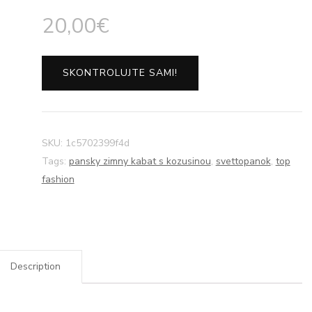
20,00
€
SKONTROLUJTE SAMI!
SKU:
1c5702399f4d
Tags:
pansky zimny kabat s kozusinou
,
svettopanok
,
top
fashion
Description