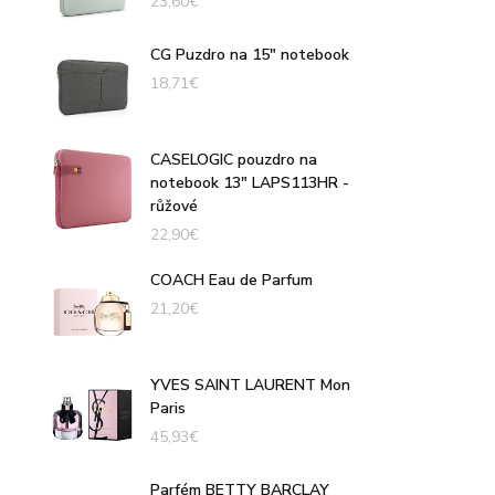
23,60
€
CG Puzdro na 15" notebook
18,71
€
CASELOGIC pouzdro na
notebook 13" LAPS113HR -
růžové
22,90
€
COACH Eau de Parfum
21,20
€
YVES SAINT LAURENT Mon
Paris
45,93
€
Parfém BETTY BARCLAY