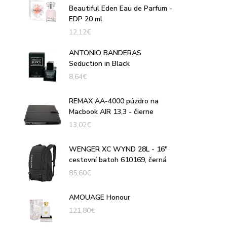
Beautiful Eden Eau de Parfum -
EDP 20 ml
12,12
€
ANTONIO BANDERAS
Seduction in Black
8,64
€
REMAX AA-4000 púzdro na
Macbook AIR 13,3 - čierne
13,02
€
WENGER XC WYND 28L - 16″
cestovní batoh 610169, černá
85,60
€
AMOUAGE Honour
121,80
€