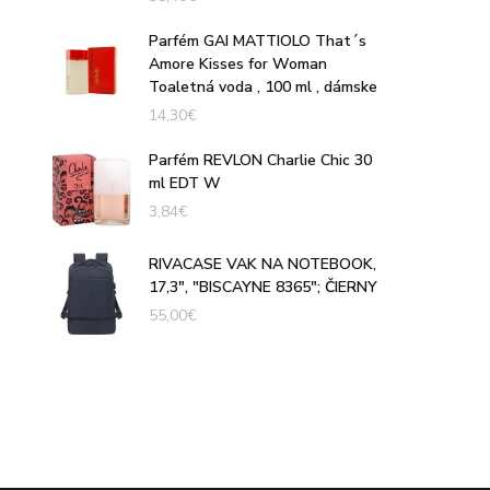
Parfém GAI MATTIOLO That´s
Amore Kisses for Woman
Toaletná voda , 100 ml , dámske
14,30
€
Parfém REVLON Charlie Chic 30
ml EDT W
3,84
€
RIVACASE VAK NA NOTEBOOK,
17,3", "BISCAYNE 8365"; ČIERNY
55,00
€