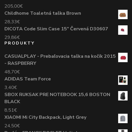
205,00
€
Childhome Toaletná taška Brown
28,33
€
DICOTA Code Slim Case 15" Červená D30607
29,86
€
PRODUKTY
CASUALPLAY - Prebaľovacia taška na kočík 2015
- RASPBERRY
48,70
€
ADIDAS Team Force
3,40
€
SBOX RUKSAK PRE NOTEBOOK 15,6 BOSTON
BLACK
8,51
€
XIAOMI Mi City Backpack, Light Grey
24,50
€