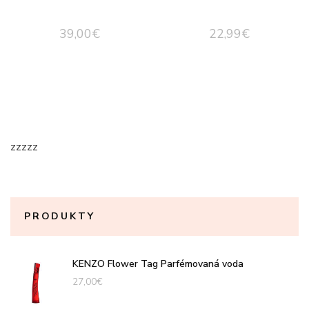
39,00
€
22,99
€
zzzzz
PRODUKTY
KENZO Flower Tag Parfémovaná voda
27,00
€