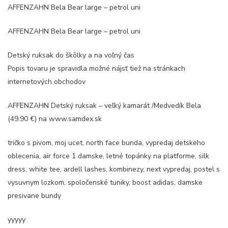
AFFENZAHN Bela Bear large – petrol uni
AFFENZAHN Bela Bear large – petrol uni
Detský ruksak do škôlky a na voľný čas
Popis tovaru je spravidla možné nájsť tiež na stránkach
internetových obchodov
AFFENZAHN Detský ruksak – veľký kamarát /Medvedík Bela
(49.90 €) na www.samdex.sk
tričko s pivom, moj ucet, north face bunda, vypredaj detskeho
oblecenia, air force 1 damske, letné topánky na platforme, silk
dress, white tee, ardell lashes, kombinezy, next vypredaj, postel s
vysuvnym lozkom, spoločenské tuniky, boost adidas, damske
presivane bundy
yyyyy