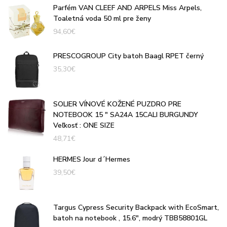
Parfém VAN CLEEF AND ARPELS Miss Arpels,
Toaletná voda 50 ml pre ženy
94,60
€
PRESCOGROUP City batoh Baagl RPET černý
35,30
€
SOLIER VÍNOVÉ KOŽENÉ PUZDRO PRE
NOTEBOOK 15 " SA24A 15CALI BURGUNDY
Veľkosť : ONE SIZE
48,71
€
HERMES Jour d´Hermes
39,50
€
Targus Cypress Security Backpack with EcoSmart,
batoh na notebook , 15.6", modrý TBB58801GL