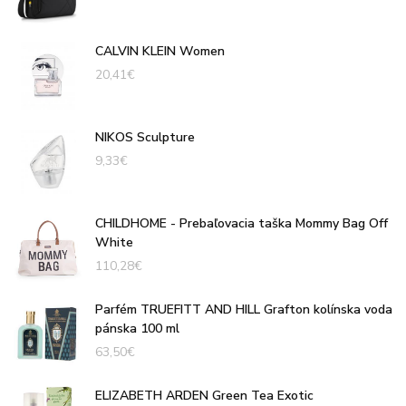
CALVIN KLEIN Women
20,41
€
NIKOS Sculpture
9,33
€
CHILDHOME - Prebaľovacia taška Mommy Bag Off
White
110,28
€
Parfém TRUEFITT AND HILL Grafton kolínska voda
pánska 100 ml
63,50
€
ELIZABETH ARDEN Green Tea Exotic