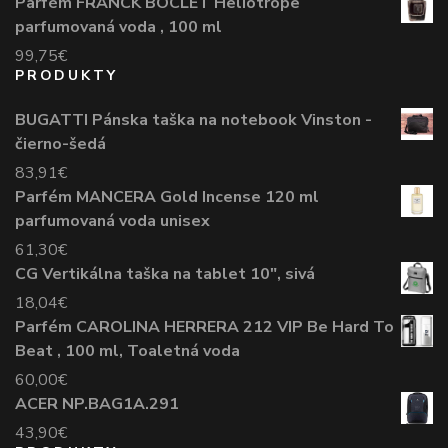
Parfém FRANCK BOCLET Heliotrope
parfumovaná voda , 100 ml
99,75
€
PRODUKTY
BUGATTI Pánska taška na notebook Vinston -
čierno-šedá
83,91
€
Parfém MANCERA Gold Incense 120 ml
parfumovaná voda unisex
61,30
€
CG Vertikálna taška na tablet 10", sivá
18,04
€
Parfém CAROLINA HERRERA 212 VIP Be Hard To
Beat , 100 ml, Toaletná voda
60,00
€
ACER NP.BAG1A.291
43,90
€