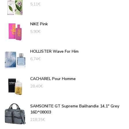
5,11
€
NIKE Pink
5,90
€
HOLLISTER Wave For Him
6,74
€
CACHAREL Pour Homme
28,40
€
SAMSONITE GT Supreme Bailhandle 14,1" Grey
16D*08003
218,35
€