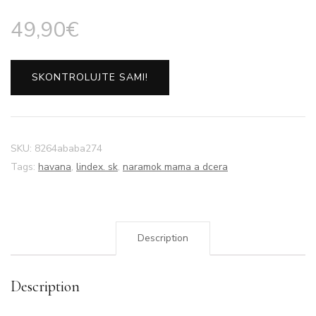
49,90
€
SKONTROLUJTE SAMI!
SKU:
8264ababa274
Tags:
havana
,
lindex. sk
,
naramok mama a dcera
Description
Description