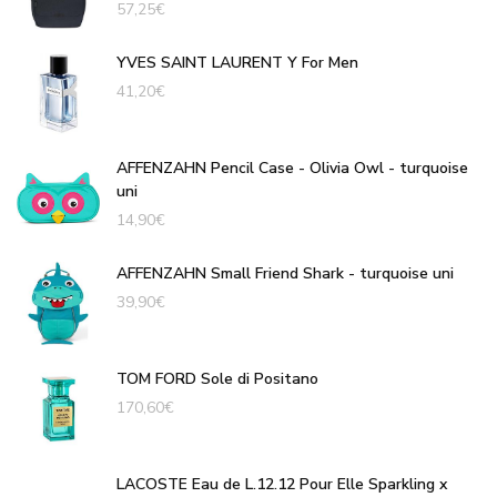
57,25
€
YVES SAINT LAURENT Y For Men
41,20
€
AFFENZAHN Pencil Case - Olivia Owl - turquoise
uni
14,90
€
AFFENZAHN Small Friend Shark - turquoise uni
39,90
€
TOM FORD Sole di Positano
170,60
€
LACOSTE Eau de L.12.12 Pour Elle Sparkling x