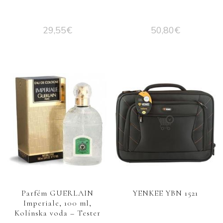
29,55
€
50,80
€
Parfém GUERLAIN
YENKEE YBN 1521
Imperiale, 100 ml,
Kolínska voda – Tester