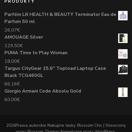
PRODUKTY
Parfém LR HEALTH & BEAUTY Terminator Eau de
Parfum 50 ml
26,07
€
AMOUAGE Silver
129,50
€
PUMA Time to Play Woman
18,00
€
Targus CityGear 15.6'' Topload Laptop Case
Black TCG460GL
66,16
€
Giorgio Armani Code Absolu Gold
60,00
€
2026Prawa autorskie
Nakupne tasky
.
Blossom Chic | Stworzony
przez
Blossom Themes
.Napędzane przez
WordPress
.