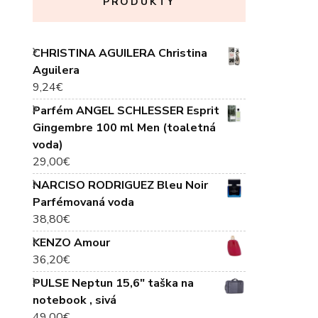
PRODUKTY
CHRISTINA AGUILERA Christina
Aguilera
9,24
€
Parfém ANGEL SCHLESSER Esprit
Gingembre 100 ml Men (toaletná
voda)
29,00
€
NARCISO RODRIGUEZ Bleu Noir
Parfémovaná voda
38,80
€
KENZO Amour
36,20
€
PULSE Neptun 15,6" taška na
notebook , sivá
49,00
€