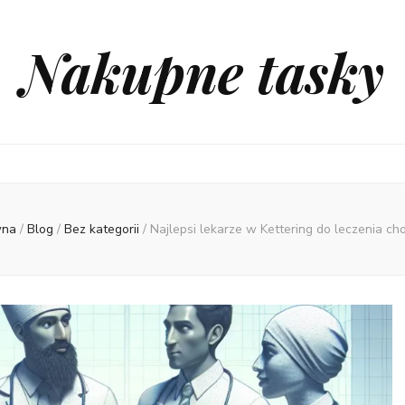
Nakupne tasky
wna
/
Blog
/
Bez kategorii
/
Najlepsi lekarze w Kettering do leczenia ch