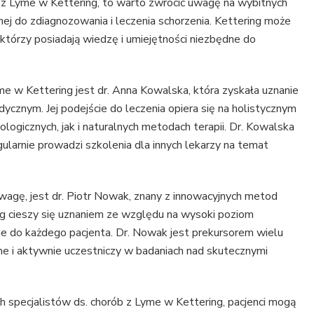
b z Lyme w Kettering, to warto zwrócić uwagę na wybitnych
udnej do zdiagnozowania i leczenia schorzenia. Kettering może
którzy posiadają wiedzę i umiejętności niezbędne do
me w Kettering jest dr. Anna Kowalska, która zyskała uznanie
cznym. Jej podejście do leczenia opiera się na holistycznym
logicznych, jak i naturalnych metodach terapii. Dr. Kowalska
gularnie prowadzi szkolenia dla innych lekarzy na temat
agę, jest dr. Piotr Nowak, znany z innowacyjnych metod
ng cieszy się uznaniem ze względu na wysoki poziom
ście do każdego pacjenta. Dr. Nowak jest prekursorem wielu
e i aktywnie uczestniczy w badaniach nad skutecznymi
h specjalistów ds. chorób z Lyme w Kettering, pacjenci mogą