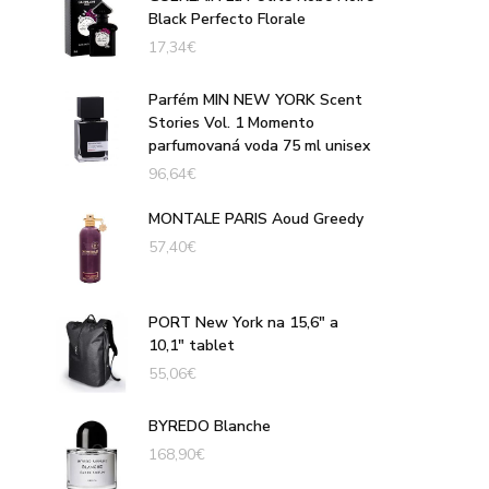
Black Perfecto Florale
17,34
€
Parfém MIN NEW YORK Scent
Stories Vol. 1 Momento
parfumovaná voda 75 ml unisex
96,64
€
MONTALE PARIS Aoud Greedy
57,40
€
PORT New York na 15,6" a
10,1" tablet
55,06
€
BYREDO Blanche
168,90
€