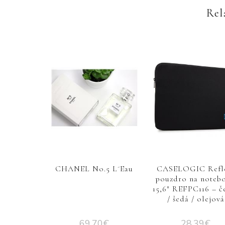
Rel
CHANEL No.5 L´Eau
CASELOGIC Refl
pouzdro na noteb
15,6″ REFPC116 – č
/ šedá / olejová
69,70
€
28,39
€