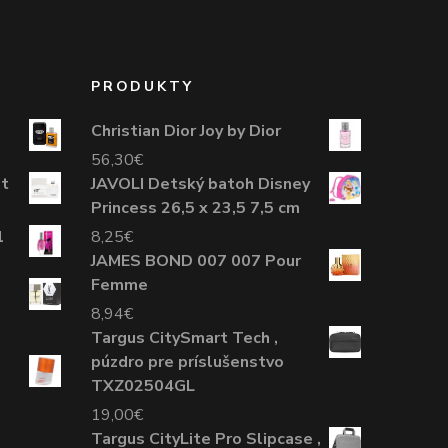
PRODUKTY
Christian Dior Joy by Dior
56,30
€
t
JAVOLI Detský batoh Disney
Princess 26,5 x 23,5 7,5 cm
1
8,25
€
JAMES BOND 007 007 Pour
Femme
8,94
€
Targus CitySmart Tech ,
púzdro pre príslušenstvo
TXZ02504GL
19,00
€
Targus CityLite Pro Slipcase ,