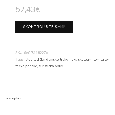
52,43
€
SKONTROLUJTE SAMI!
SKU:
9e9f8118227b
Tags:
aldo lodičky
,
damske traky
,
haki
,
skyteam
,
tom tailor
tricka panske
,
turisticka obuv
Description