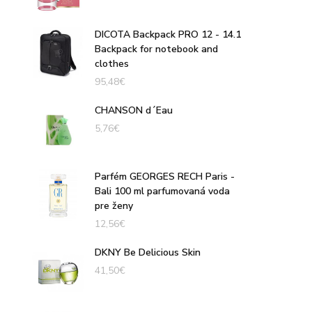
DICOTA Backpack PRO 12 - 14.1
Backpack for notebook and
clothes
95,48
€
CHANSON d´Eau
5,76
€
Parfém GEORGES RECH Paris -
Bali 100 ml parfumovaná voda
pre ženy
12,56
€
DKNY Be Delicious Skin
41,50
€