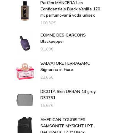
Parfém MANCERA Les
Confidentiels Black Vanilla 120
ml parfumovaná voda unisex
100,30
€
COMME DES GARCONS
Blackpepper
81,60
€
SALVATORE FERRAGAMO
Signorina in Fiore
22,65
€
DICOTA Skin URBAN 13 grey
D31751
16,67
€
AMERICAN TOURISTER
SAMSONITE MYSIGHT LPT .
BACKPACK 17.3'' Black