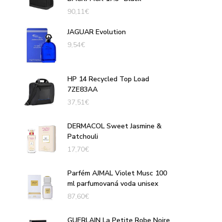
90,11
€
JAGUAR Evolution
9,54
€
HP 14 Recycled Top Load
7ZE83AA
37,51
€
DERMACOL Sweet Jasmine &
Patchouli
17,70
€
Parfém AJMAL Violet Musc 100
ml parfumovaná voda unisex
87,60
€
GUERLAIN La Petite Robe Noire