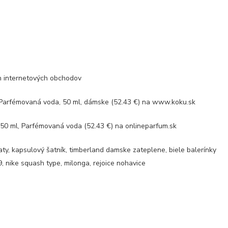
ch internetových obchodov
Parfémovaná voda, 50 ml, dámske (52.43 €) na www.koku.sk
50 ml, Parfémovaná voda (52.43 €) na onlineparfum.sk
aty, kapsulový šatník, timberland damske zateplene, biele balerínky
, nike squash type, milonga, rejoice nohavice