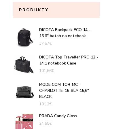
PRODUKTY
DICOTA Backpack ECO 14 -
15.6'' batoh na notebook
37,67
€
DICOTA Top Traveller PRO 12 -
14.1 notebook Case
101,66
€
MODE COM TOR-MC-
CHARLOTTE-15-BLA 15,6"
BLACK
18,12
€
PRADA Candy Gloss
24,55
€