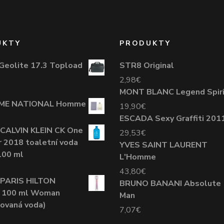
UKTY
PRODUKTY
Geolite 17.3 Topload
STR8 Original
2,98
€
MONT BLANC Legend Spiri
ME NATIONAL Homme
19,90
€
ESCADA Sexy Graffiti 201
 CALVIN KLEIN CK One
29,53
€
2018 toaletní voda
YVES SAINT LAURENT
100 ml
L'Homme
43,80
€
 PARIS HILTON
BRUNO BANANI Absolute
s 100 ml Woman
Man
ovaná voda)
7,07
€