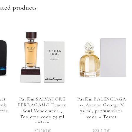
ated products
ect
Parfém SALVATORE
Parfém BALENCIAGA
ook
FERRAGAMO Tuscan
10. Avenue George V,
erná
Soul Vendemmia ,
75 ml, parfumovaná
Toaletná voda 75 ml
voda – Tester
unisex
73,30
€
69,12
€