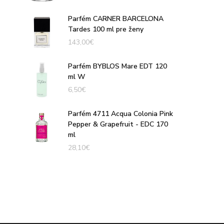
Parfém CARNER BARCELONA
Tardes 100 ml pre ženy
143,00
€
Parfém BYBLOS Mare EDT 120
ml W
6,50
€
Parfém 4711 Acqua Colonia Pink
Pepper & Grapefruit - EDC 170
ml
28,10
€