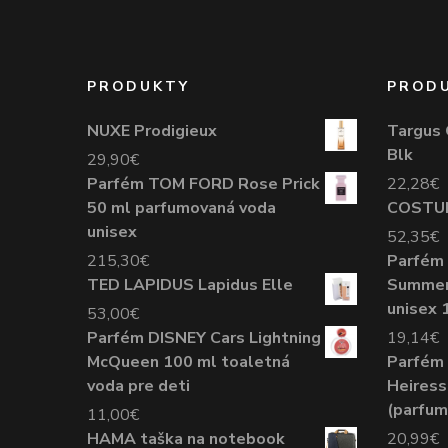
PRODUKTY
PROD
NUXE Prodigieux
Targus 
Blk
29,90
€
Parfém TOM FORD Rose Prick
22,28
€
50 ml parfumovaná voda
COSTU
unisex
52,35
€
215,30
€
Parfém
TED LAPIDUS Lapidus Elle
Summer 
unisex 
53,00
€
Parfém DISNEY Cars Lightning
19,14
€
McQueen 100 ml toaletná
Parfém
voda pre deti
Heires
(parfum
11,00
€
HAMA taška na notebook
20,99
€