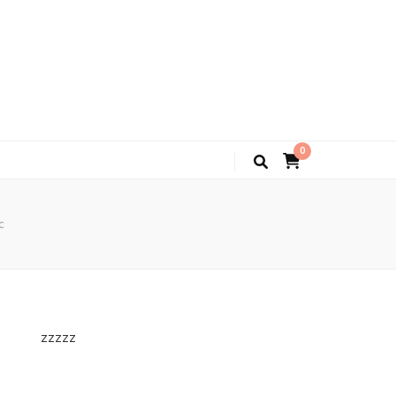
0
c
zzzzz