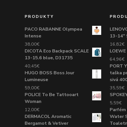
PRODUKTY
PROD
PACO RABANNE Olympea
LENOVO
Intense
13-14"
38,00
€
16,82
€
DICOTA Eco Backpack SCALE
LOEWE 
13-15.6 blue, D31735
64,96
€
40,45
€
PORT Y
HUGO BOSS Boss Jour
taška p
Lumineuse
sivá 40
59,00
€
35,59
€
POLICE To Be Tattooart
SPOKEY
Woman
5,59
€
12,00
€
Parfém
DERMACOL Aromatic
Water S
Bergamot & Vetiver
Toaletn