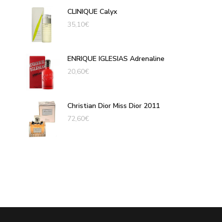
CLINIQUE Calyx
35,10
€
ENRIQUE IGLESIAS Adrenaline
20,60
€
Christian Dior Miss Dior 2011
72,60
€