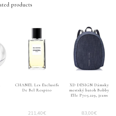
ated products
n
CHANEL Les Exclusifs
XD DESIGN Dámsky
c
De Bel Respiro
mestský batoh Bobby
Elle P705.229, jeans
211,40
€
83,00
€