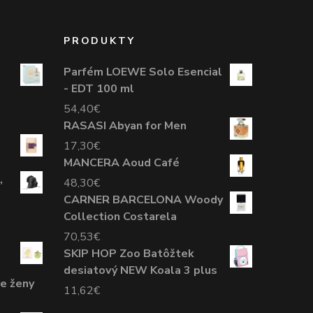
PRODUKTY
Parfém LOEWE Solo Esencial
a
- EDT 100 ml
54,40
€
RASASI Abyan for Men
17,30
€
MANCERA Aoud Café
,
48,30
€
CARNER BARCELONA Woody
Collection Costarela
70,53
€
SKIP HOP Zoo Batôžtek
desiatový NEW Koala 3 plus
e ženy
11,62
€