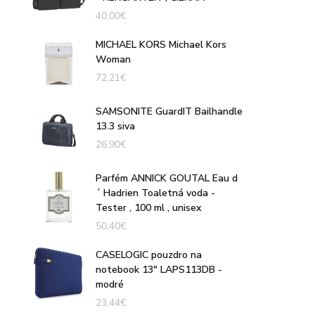
40,00
€
MICHAEL KORS Michael Kors
Woman
72,21
€
SAMSONITE GuardIT Bailhandle
13.3 siva
26,90
€
Parfém ANNICK GOUTAL Eau d
´ Hadrien Toaletná voda -
Tester , 100 ml , unisex
50,40
€
CASELOGIC pouzdro na
notebook 13" LAPS113DB -
modré
23,44
€