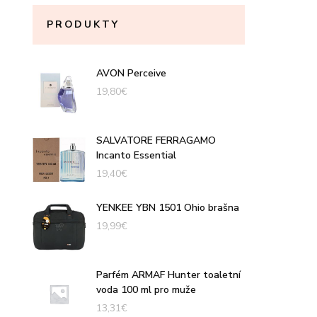
PRODUKTY
AVON Perceive
19,80
€
SALVATORE FERRAGAMO
Incanto Essential
19,40
€
YENKEE YBN 1501 Ohio brašna
19,99
€
Parfém ARMAF Hunter toaletní
voda 100 ml pro muže
13,31
€