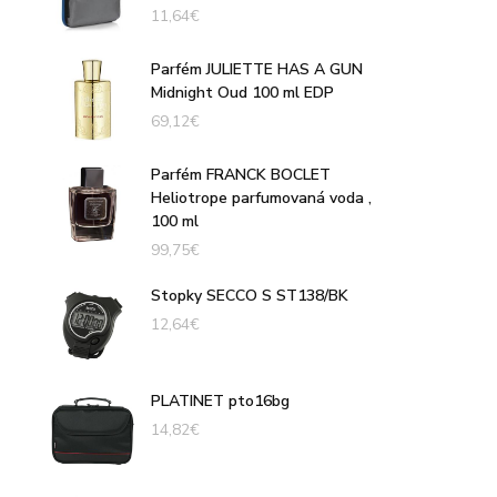
11,64
€
Parfém JULIETTE HAS A GUN
Midnight Oud 100 ml EDP
69,12
€
Parfém FRANCK BOCLET
Heliotrope parfumovaná voda ,
100 ml
99,75
€
Stopky SECCO S ST138/BK
12,64
€
PLATINET pto16bg
14,82
€