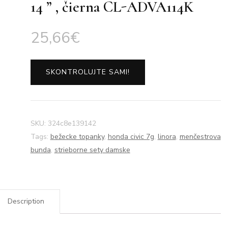
14 ” , čierna CL-ADVA114K
25,66
€
SKONTROLUJTE SAMI!
SKU:
324c8e139142
Tags:
bežecke topanky
,
honda civic 7g
,
linora
,
menčestrova
bunda
,
strieborne sety damske
Description