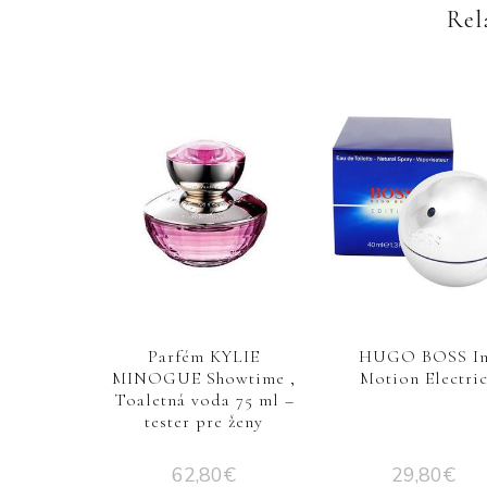
Rel
Parfém KYLIE
HUGO BOSS I
MINOGUE Showtime ,
Motion Electri
Toaletná voda 75 ml –
tester pre ženy
62,80
€
29,80
€