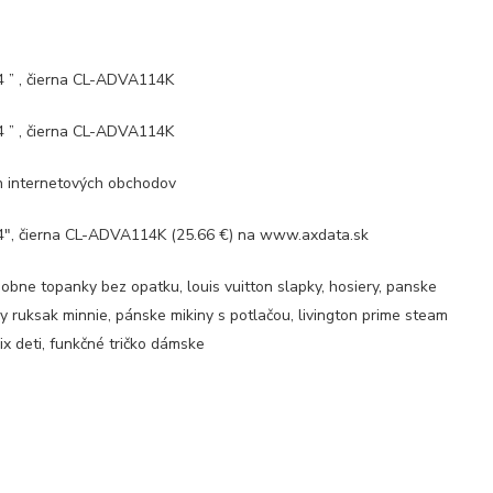
 ” , čierna CL-ADVA114K
 ” , čierna CL-ADVA114K
ch internetových obchodov
″, čierna CL-ADVA114K (25.66 €) na www.axdata.sk
dobne topanky bez opatku, louis vuitton slapky, hosiery, panske
sky ruksak minnie, pánske mikiny s potlačou, livington prime steam
rix deti, funkčné tričko dámske