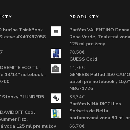
UKTY
PRODUKTY
 brašna ThinkBook
Parfém VALENTINO Donna
 Sleeve 4X40X67058
Rosa Verde, Toaletná vod
125 ml pre ženy
7
70,50
€
GUESS Gold
OSEMITE ECO TL ,
14,76
€
re 13/14'' notebook ,
GENESIS Pallad 450 CAMO
0700
batoh pre notebook , 15,6"
NBG-1726
 Stopky PLUNDER5
35,34
€
Parfém NINA RICCI Les
Sorbets de Bella
 DAVIDOFF Cool
parfumovaná voda 80 ml pr
ummer Fizz ,
á voda 125 ml pre mužov
66,70
€