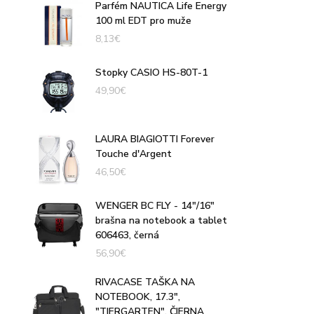
Parfém NAUTICA Life Energy
100 ml EDT pro muže
8,13
€
Stopky CASIO HS-80T-1
49,90
€
LAURA BIAGIOTTI Forever
Touche d'Argent
46,50
€
WENGER BC FLY - 14"/16"
brašna na notebook a tablet
606463, černá
56,90
€
RIVACASE TAŠKA NA
NOTEBOOK, 17.3",
"TIERGARTEN", ČIERNA