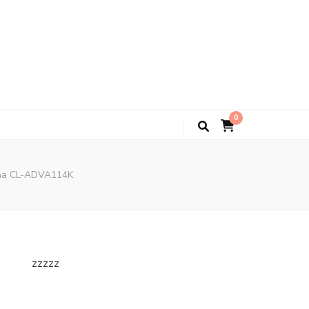
0
erna CL-ADVA114K
zzzzz