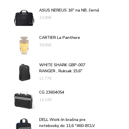
ASUS NEREUS 16'' na NB, černá
10,89
€
CARTIER La Panthere
39,85
€
WHITE SHARK GBP-007
RANGER , Ruksak 15,6"
11,77
€
CG 23604054
14,14
€
DELL Work-In brašna pre
notebooky do 11,6 "460-BCLV