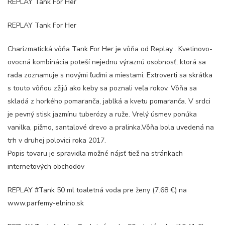
REPLAY Tank For Her
REPLAY Tank For Her
Charizmatická vôňa Tank For Her je vôňa od Replay . Kvetinovo-
ovocná kombinácia poteší nejednu výraznú osobnosť, ktorá sa
rada zoznamuje s novými ľuďmi a miestami. Extroverti sa skrátka
s touto vôňou zžijú ako keby sa poznali veľa rokov. Vôňa sa
skladá z horkého pomaranča, jablká a kvetu pomaranča. V srdci
je pevný stisk jazmínu tuberózy a ruže. Vrelý úsmev ponúka
vanilka, pižmo, santalové drevo a pralinka.Vôňa bola uvedená na
trh v druhej polovici roka 2017.
Popis tovaru je spravidla možné nájsť tiež na stránkach
internetových obchodov
REPLAY #Tank 50 ml toaletná voda pre ženy (7.68 €) na
www.parfemy-elnino.sk