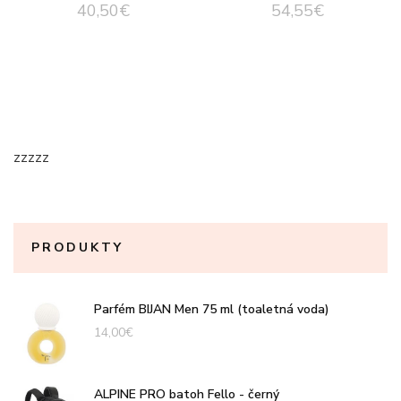
40,50
€
54,55
€
zzzzz
PRODUKTY
Parfém BIJAN Men 75 ml (toaletná voda)
14,00
€
ALPINE PRO batoh Fello - černý