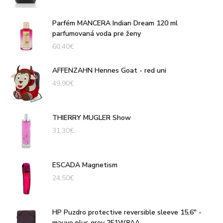
Parfém MANCERA Indian Dream 120 ml
parfumovaná voda pre ženy
60,40
€
AFFENZAHN Hennes Goat - red uni
49,90
€
THIERRY MUGLER Show
31,30
€
ESCADA Magnetism
24,50
€
HP Puzdro protective reversible sleeve 15,6" -
mauve plus grey 2F1W8AA