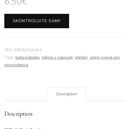
6,50
€
SKONTROLUJTE SAMI!
SKU:
5930b302b9e4
Tags:
bella kabelky
,
mikina s napisom
,
stefani
,
zimny overal pre
novorodenca
Description
Description