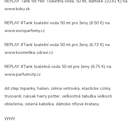
REPLAY Tank for Her Toaletná voda, 50 ml, dámske (10.41 €) na
www.koku.sk
REPLAY #Tank toaletní voda 50 ml pro ženy (6.50 €) na
www.europarfemy.cz
REPLAY #Tank toaletní voda 50 ml pro ženy (6.73 €) na
www.kosmetika-zdravi.cz
REPLAY #Tank toaletná voda 50 ml pre ženy (6.75 €) na
www.parfumcity.cz
dd step topanky, halien, zimna vetrovka, elasticke cizmy,
trussardi, ruksak harry potter, veľkostná tabuľka veľkosti
oblečenia, zelená kabelka, dámske riflove kratasy
yyyyy