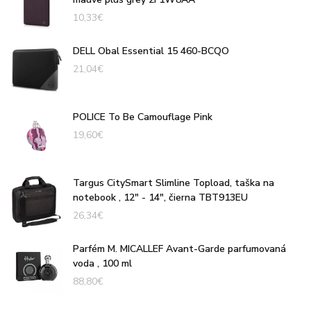
10,33
€
DELL Obal Essential 15 460-BCQO
21,04
€
POLICE To Be Camouflage Pink
19,60
€
Targus CitySmart Slimline Topload, taška na
notebook , 12" - 14", čierna TBT913EU
26,34
€
Parfém M. MICALLEF Avant-Garde parfumovaná
voda , 100 ml
88,80
€