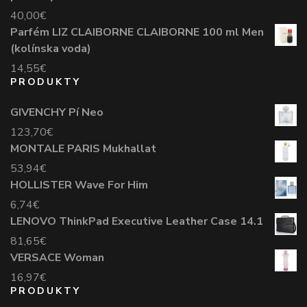
40,00
€
Parfém LIZ CLAIBORNE CLAIBORNE 100 ml Men
(kolínska voda)
14,55
€
PRODUKTY
GIVENCHY Pí Neo
123,70
€
MONTALE PARIS Mukhallat
53,94
€
HOLLISTER Wave For Him
6,74
€
LENOVO ThinkPad Executive Leather Case 14.1
81,65
€
VERSACE Woman
16,97
€
PRODUKTY