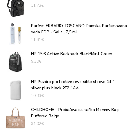
11,73
€
Parfém ERBARIO TOSCANO Dámska Parfumovaná
voda EDP - Salis , 7,5 ml
11,81
€
HP 15.6 Active Backpack Black/Mint Green
9,30
€
HP Puzdro protective reversible sleeve 14 " -
silver plus black 2F2J1AA
10,33
€
CHILDHOME - Prebaľovacia taška Mommy Bag
Puffered Beige
94,02
€