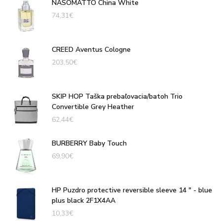
NASOMATTO China White
74,31
€
CREED Aventus Cologne
203,50
€
SKIP HOP Taška prebaľovacia/batoh Trio
Convertible Grey Heather
62,44
€
BURBERRY Baby Touch
69,90
€
HP Puzdro protective reversible sleeve 14 " - blue
plus black 2F1X4AA
10,33
€