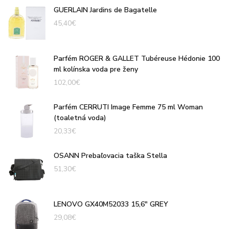
GUERLAIN Jardins de Bagatelle
45,40
€
Parfém ROGER & GALLET Tubéreuse Hédonie 100
ml kolínska voda pre ženy
102,00
€
Parfém CERRUTI Image Femme 75 ml Woman
(toaletná voda)
20,33
€
OSANN Prebaľovacia taška Stella
51,30
€
LENOVO GX40M52033 15,6" GREY
29,08
€