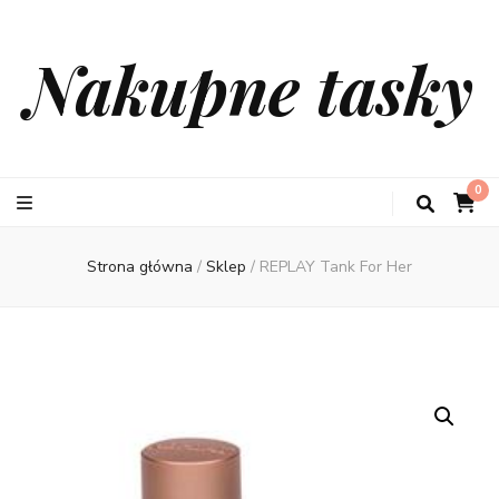
Nakupne tasky
0
Strona główna
/
Sklep
/
REPLAY Tank For Her