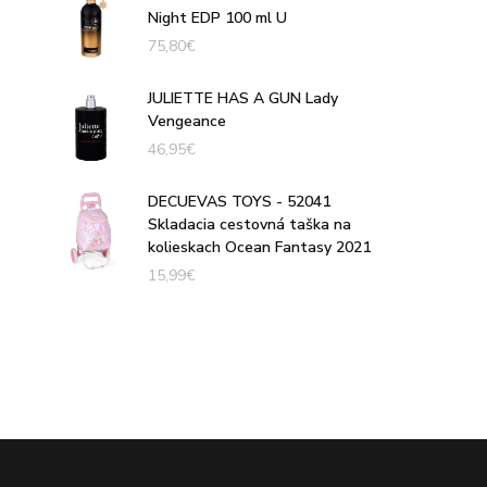
Night EDP 100 ml U
75,80
€
JULIETTE HAS A GUN Lady
Vengeance
46,95
€
DECUEVAS TOYS - 52041
Skladacia cestovná taška na
kolieskach Ocean Fantasy 2021
15,99
€