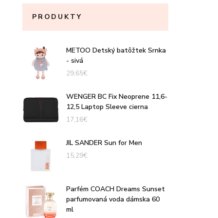
PRODUKTY
METOO Detský batôžtek Srnka
- sivá
29,65
€
WENGER BC Fix Neoprene 11,6-
12,5 Laptop Sleeve cierna
17,16
€
JIL SANDER Sun for Men
15,29
€
Parfém COACH Dreams Sunset
parfumovaná voda dámska 60
ml