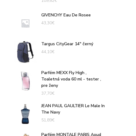
109,82
€
GIVENCHY Eau De Rosee
43,30
€
Targus CityGear 14" černý
44,10
€
Parfém MEXX Fly High ,
Toaletná voda 60 ml - tester ,
pre ženy
37,70
€
JEAN PAUL GAULTIER Le Male In
The Navy
51,89
€
Parfém MONTALE PARIS Aoud