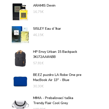
ARAMIS Devin
16,75
€
SISLEY Eau d´Ikar
46,15
€
HP Envy Urban 15 Backpack
3KJ72AA#ABB
57,81
€
BE.EZ puzdro LA Robe One pre
MacBook Air 13'' - Blue
30,30
€
MIMA - Prebaľovací taška
Trendy Flair Cool Grey