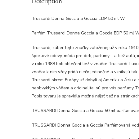
Description
Trussardi Donna Goccia a Goccia EDP 50 ml W
Parfém Trussardi Donna Goccia a Goccia EDP 50 ml 
Trussardi, záber tejto značky založenej už v roku 1910,
športové odevy, móda pre deti, parfumy – a tiež autá, in
v roku 1988 boli oblečení tiež v značke Trussardi. Lu
značka k nim vždy pridá niečo jedinečné a vznikajú tak
Trussardi okrem Európy už dobyli aj Ameriku a Áziu a 
neobvyklým vôňam a originalite, sú pre vás parfumy Tr
Popis tovaru je spravidla možné nájsť tiež na stránka
TRUSSARDI Donna Goccia a Goccia 50 ml parfumovaná
TRUSSARDI Donna Goccia a Goccia Parfémovaná voda