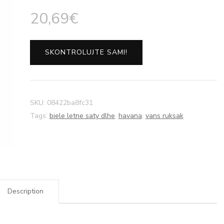
20,69
€
SKONTROLUJTE SAMI!
SKU:
08422ba8fc31
Tags:
biele letne saty dlhe
,
havana
,
vans ruksak
Description