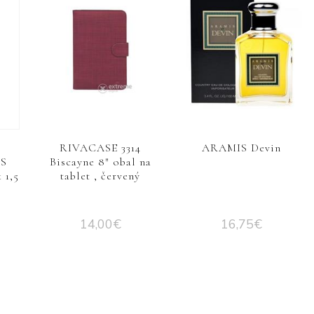
RIVACASE 3314
ARAMIS Devin
NS
Biscayne 8″ obal na
 1,5
tablet , červený
14,00
€
16,75
€