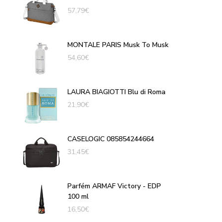
57,79
€
MONTALE PARIS Musk To Musk
54,60
€
LAURA BIAGIOTTI Blu di Roma
21,90
€
CASELOGIC 085854244664
31,45
€
Parfém ARMAF Victory - EDP
100 ml
16,50
€