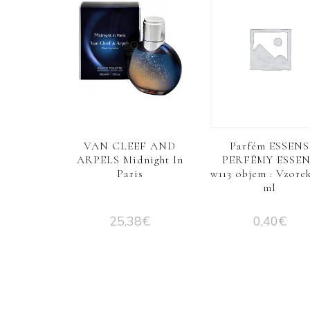
VAN CLEEF AND
Parfém ESSENS
ARPELS Midnight In
PERFÉMY ESSE
Paris
w113 objem : Vzorek
ml
25,38
€
0,40
€