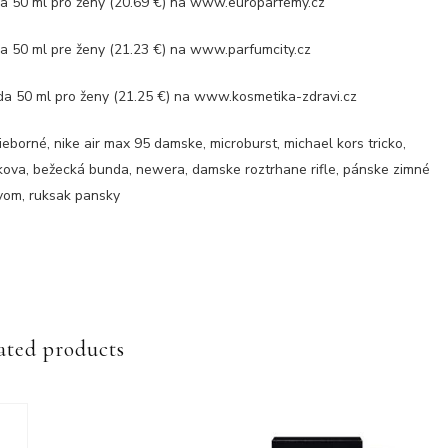
 50 ml pro ženy (20.69 €) na www.europarfemy.cz
50 ml pre ženy (21.23 €) na www.parfumcity.cz
50 ml pro ženy (21.25 €) na www.kosmetika-zdravi.cz
ieborné, nike air max 95 damske, microburst, michael kors tricko,
kova, bežecká bunda, newera, damske roztrhane rifle, pánske zimné
avom, ruksak pansky
ated products