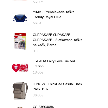
56,00
€
MIMA - Prebaľovacia taška
Trendy Royal Blue
56,04
€
CLIPPASAFE CLIPASAFE
CLIPPASAFE - Sieťkovaná taška
na kočík, čierna
8,60
€
ESCADA Fairy Love Limited
Edition
18,60
€
LENOVO ThinkPad Casual Back
Pack 15.6
36,00
€
CG 23604084