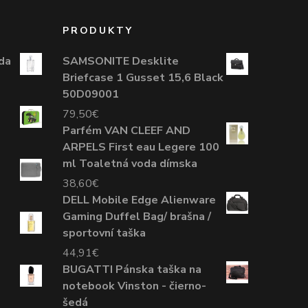
PRODUKTY
da
SAMSONITE Desklite
Briefcase 1 Gusset 15,6 Black
50D09001
79,50
€
Parfém VAN CLEEF AND
ARPELS First eau Legere 100
ml Toaletná voda dímska
38,60
€
DELL Mobile Edge Alienware
Gaming Duffel Bag/ brašna /
sportovní taška
44,91
€
BUGATTI Pánska taška na
notebook Vinston - čierno-
šedá