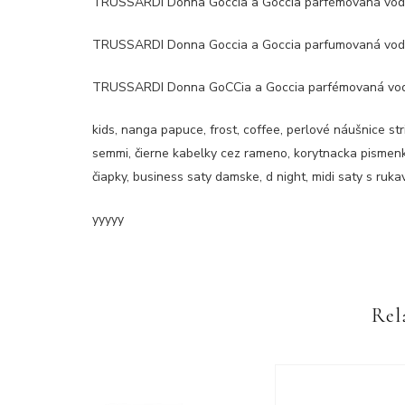
TRUSSARDI Donna Goccia a Goccia parfémovaná voda
TRUSSARDI Donna Goccia a Goccia parfumovaná voda 
TRUSSARDI Donna GoCCia a Goccia parfémovaná voda 
kids, nanga papuce, frost, coffee, perlové náušnice str
semmi, čierne kabelky cez rameno, korytnacka pismen
čiapky, business saty damske, d night, midi saty s ruk
yyyyy
Rel