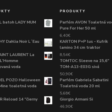
UKTY
PRODUKTY
 batoh LADY MUM
Parfém AVON Toaletná vo
Pure For Her 50 ml
6,40
€
Y Dahlia Noir L´Eau
KARTON P+P lus - Kufrík
lamino 34 cm traktor
AINT LAURENT La
8,54
€
e L'Homme
TOMTOC Sleeve na 15,6"
ovaná voda
TOM-A13-E03G sivá
50,90
€
DEL POZO Halloween
Parfém Gabriela Sabatini
Mine toaletná voda
Toaletná voda 20 ml
5,68
€
 Reload 14 "čierny
Giorgio Armani Si
46,90
€