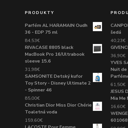
PRODUKTY
PROD
Parfém AL HARAMAIN Oudh
CANPOL
36 - EDP 75 ml
šedá
84,53
€
40,23
€
RIVACASE 8805 black
GIVENCH
MacBook Pro 16/Ultrabook
36,90
€
sleeve 15.6
YVES S
31,98
€
Nuit d
SAMSONITE Detský kufor
Parfém
Toy Story - Disney Ultimate 2
61,50
€
- Spinner 46
JESUS 
85,00
€
Mia Me 
Christian Dior Miss Dior Chérie
16,60
€
Toaletná voda
WENGER
159,60
€
601068
LACOSTE Pour Femme