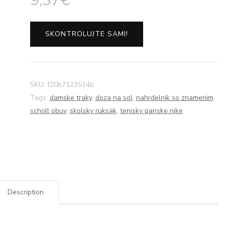
9,37
€
SKONTROLUJTE SAMI!
SKU:
f20b7123514b
Tags:
damske traky
,
doza na sol
,
nahrdelnik so znamenim
,
scholl obuv
,
skolsky ruksak
,
tenisky panske nike
Description