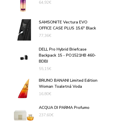
64,92
€
SAMSONITE Vectura EVO
OFFICE CASE PLUS 15.6" Black
77,36
€
DELL Pro Hybrid Briefcase
Backpack 15 - PO1521HB 460-
BDBJ
55,15
€
BRUNO BANANI Limited Edition
Woman Toaletná Voda
16,80
€
ACQUA DI PARMA Profumo
237,60
€