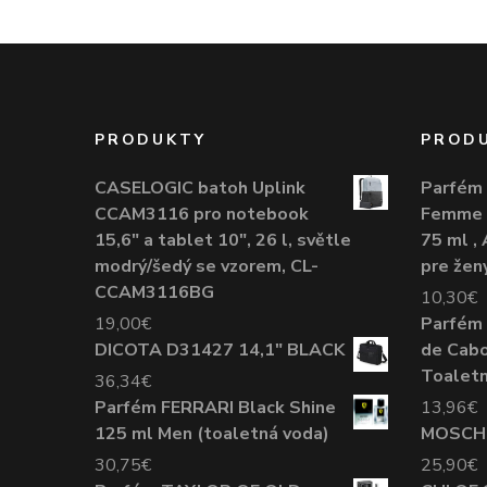
PRODUKTY
PROD
CASELOGIC batoh Uplink
Parfém 
CCAM3116 pro notebook
Femme 
15,6" a tablet 10", 26 l, světle
75 ml ,
modrý/šedý se vzorem, CL-
pre žen
CCAM3116BG
10,30
€
19,00
€
Parfém
DICOTA D31427 14,1" BLACK
de Cabo
Toaletn
36,34
€
Parfém FERRARI Black Shine
13,96
€
125 ml Men (toaletná voda)
MOSCHI
30,75
€
25,90
€