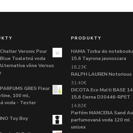
UKTY
PRODUKTY
Chatier Veronic Pour
HAMA Torba do notebook
Blue Toaletná voda
15.6 Tayrona jasnoszara
 Alternatíva vône Versus
18,23
€
y
RALPH LAUREN Notorious
31,40
€
 PARFUMS GRES Fleur
DICOTA Eco Multi BASE 14
tine, 100 ml,
15,6 čierna D30446-RPET
á voda - Tester
14,82
€
Parfém MANCERA Sand A
NO Toy Boy
parfumovaná voda 120 ml
unisex