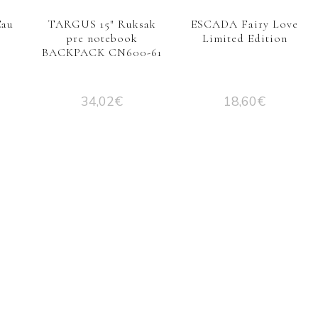
Eau
TARGUS 15″ Ruksak
ESCADA Fairy Love
pre notebook
Limited Edition
BACKPACK CN600-61
34,02
€
18,60
€