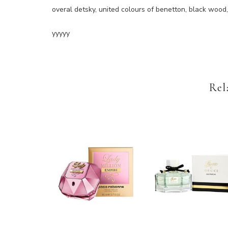
overal detsky, united colours of benetton, black wood
yyyyy
Rel