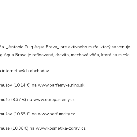
ňa. _Antonio Puig Agua Brava_ pre aktívneho muža, ktorý sa venuje
 Agua Brava je rafinovaná, drevito, mechová vôňa, ktorá sa mieša
ch internetových obchodov
mužov (10.14 €) na www.parfemy-elnino.sk
muže (9.37 €) na www.europarfemy.cz
mužov (10.35 €) na www.parfumcity.cz
muže (10.36 €) na www.kosmetika-zdravi.cz