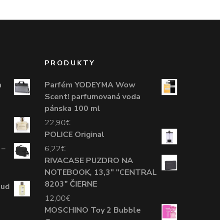
PRODUKTY
a
Parfém YODEYMA Wow
Scent! parfumovaná voda
pánska 100 ml
22,90
€
POLICE Original
 –
6,22
€
RIVACASE PUZDRO NA
NOTEBOOK, 13,3" "CENTRAL
8203" ČIERNE
oud
12,00
€
MOSCHINO Toy 2 Bubble