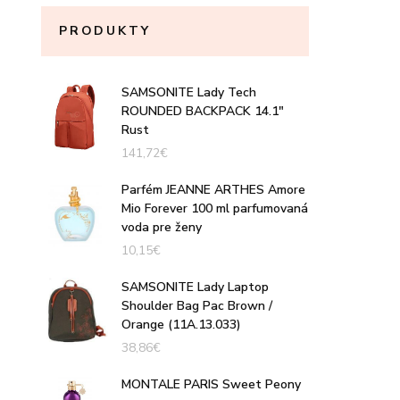
PRODUKTY
SAMSONITE Lady Tech
ROUNDED BACKPACK 14.1"
Rust
141,72
€
Parfém JEANNE ARTHES Amore
Mio Forever 100 ml parfumovaná
voda pre ženy
10,15
€
SAMSONITE Lady Laptop
Shoulder Bag Pac Brown /
Orange (11A.13.033)
38,86
€
MONTALE PARIS Sweet Peony