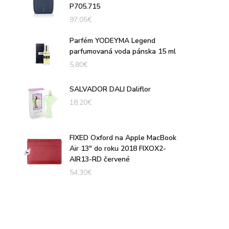
P705.715
97,05
€
Parfém YODEYMA Legend
parfumovaná voda pánska 15 ml
5,80
€
SALVADOR DALI Daliflor
18,20
€
FIXED Oxford na Apple MacBook
Air 13" do roku 2018 FIXOX2-
AIR13-RD červené
54,30
€