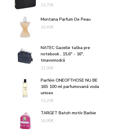
15,70
€
Montana Parfum De Peau
16,40
€
NATEC Gazelle taška pre
notebook , 15,6" - 16",
tmavomodrá
21,00
€
Parfém ONEOFTHOSE NU BE
16S 100 ml parfumovaná voda
unisex
15,20
€
TARGET Batoh motív Barbie
16,90
€