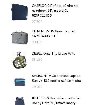
CASELOGIC Reflect púzdro na
notebook 14", modrá CL-
REFPC114DB
27,50
€
HP RENEW 15 Grey Topload
1A213AA#ABB
28,45
€
DIESEL Only The Brave Wild
33,12
€
SAMSONITE Colorshield Laptop
Sleeve 10.2 modra-světle modra
19,00
€
XD DESIGN Bezpečnostní batoh
Bobby Hero XL, tmavě modrý