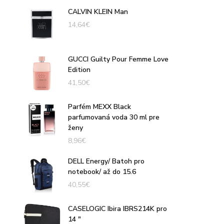
CALVIN KLEIN Man
14,64
€
GUCCI Guilty Pour Femme Love
Edition
41,50
€
Parfém MEXX Black
parfumovaná voda 30 ml pre
ženy
8,96
€
DELL Energy/ Batoh pro
notebook/ až do 15.6
40,55
€
CASELOGIC Ibira IBRS214K pro
14 "