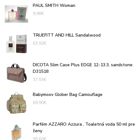
PAUL SMITH Woman
9,98
€
TRUEFITT AND HILL Sandalwood
63,50
€
DICOTA Slim Case Plus EDGE 12-13.3, sandstone
D31518
37,55
€
Babymoov Glober Bag Camouflage
69,90
€
Parfém AZZARO Azzura , Toaletná voda 50 ml pre
ženy
95,60
€