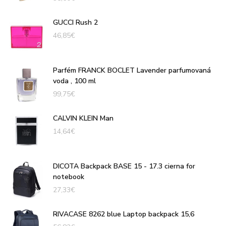
GUCCI Rush 2
46,85
€
Parfém FRANCK BOCLET Lavender parfumovaná
voda , 100 ml
99,75
€
CALVIN KLEIN Man
14,64
€
DICOTA Backpack BASE 15 - 17.3 cierna for
notebook
27,33
€
RIVACASE 8262 blue Laptop backpack 15,6