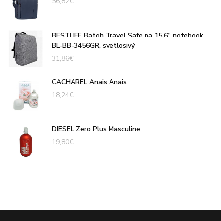
56,82
€
BESTLIFE Batoh Travel Safe na 15,6“ notebook
BL-BB-3456GR, svetlosivý
31,86
€
CACHAREL Anais Anais
18,24
€
DIESEL Zero Plus Masculine
19,80
€