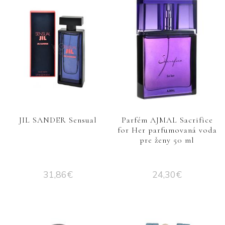
JIL SANDER Sensual
Parfém AJMAL Sacrifice
for Her parfumovaná voda
pre ženy 50 ml
31,86
€
24,30
€