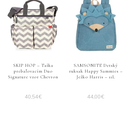
SKIP HOP – Taška
SAMSONITE Detský
prebaľovacím Duo
ruksak Happy Sammies –
Signature vzor Chevron
Ježko Harris – 11L
40,54
€
44,00
€