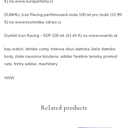
€) na www.europarfemy.cz
DUNHILL Icon Racing parfémovaná voda 100 ml pro muže (32.99
€) na www.kosmetika-zdravi.cz
Dunhill Icon Racing – EDP 100 ml (41.40 €) na www.vivantis.sk
bay watch, detske cizmy, trekova obuv damska, biele damske
body, zlate nausnice bizuteria, adidas farebne tenisky, promod
saty, tretry adidas, machinery
yyyyy
Related products