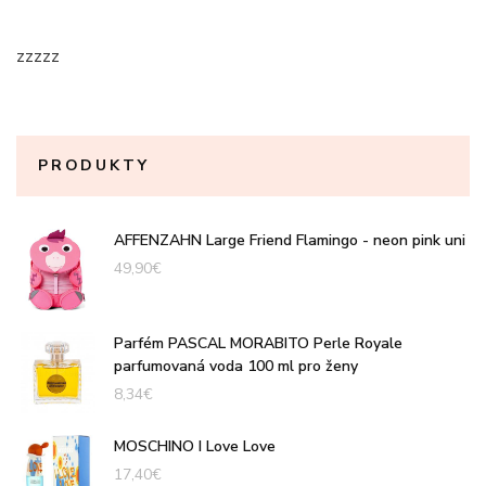
zzzzz
PRODUKTY
AFFENZAHN Large Friend Flamingo - neon pink uni
49,90
€
Parfém PASCAL MORABITO Perle Royale
parfumovaná voda 100 ml pro ženy
8,34
€
MOSCHINO I Love Love
17,40
€