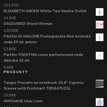
201,95
€
ELIZABETH ARDEN White Tea Vanilla Orchid
14,50
€
DSQUARED Wood Woman
120,00
€
Parfém JO MALONE Pomegranate Noir kolínská
voda 30 ml unisex
53,80
€
Parfém YODEYMA Luxor parfumovaná voda
dámska 15 ml
5,80
€
PRODUKTY
Targus Pouzdro na notebook 15,6" Cypress
Sleeve with EcoSmart TBS64702GL
19,88
€
AMOUAGE Lilac Love