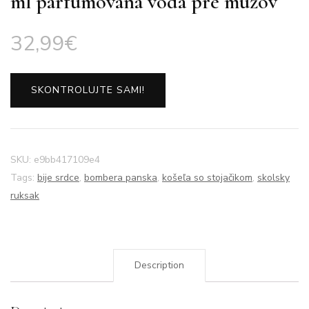
ml parfumovaná voda pre mužov
32,99
€
SKONTROLUJTE SAMI!
SKU:
e9bb417109e4
Tags:
bije srdce
,
bombera panska
,
košeľa so stojačikom
,
skolsky
ruksak
Description