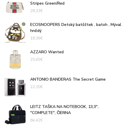
Stripes Green/Red
28,33
€
ECOSNOOPERS Detský batôžtek , batoh , Mýval
hnědý
18,36
€
AZZARO Wanted
25,65
€
ANTONIO BANDERAS The Secret Game
22,20
€
LEITZ TAŠKA NA NOTEBOOK, 13,3",
"COMPLETE", ČIERNA
84,42
€