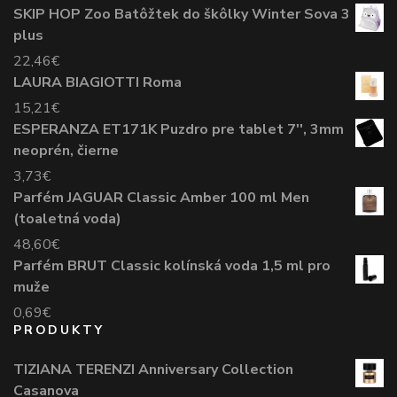
SKIP HOP Zoo Batôžtek do škôlky Winter Sova 3
plus
22,46
€
LAURA BIAGIOTTI Roma
15,21
€
ESPERANZA ET171K Puzdro pre tablet 7'', 3mm
neoprén, čierne
3,73
€
Parfém JAGUAR Classic Amber 100 ml Men
(toaletná voda)
48,60
€
Parfém BRUT Classic kolínská voda 1,5 ml pro
muže
0,69
€
PRODUKTY
TIZIANA TERENZI Anniversary Collection
Casanova