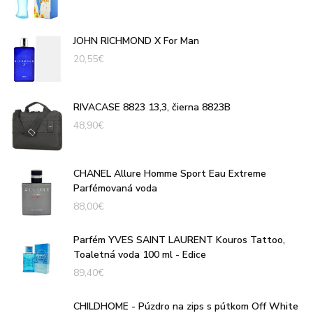
JOHN RICHMOND X For Man
20,55
€
RIVACASE 8823 13,3, čierna 8823B
48,90
€
CHANEL Allure Homme Sport Eau Extreme
Parfémovaná voda
88,00
€
Parfém YVES SAINT LAURENT Kouros Tattoo,
Toaletná voda 100 ml - Edice
89,40
€
CHILDHOME - Púzdro na zips s pútkom Off White