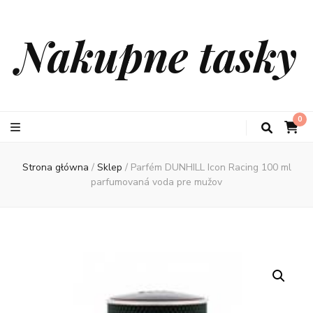
Nakupne tasky
0
Strona główna
/
Sklep
/
Parfém DUNHILL Icon Racing 100 ml
parfumovaná voda pre mužov