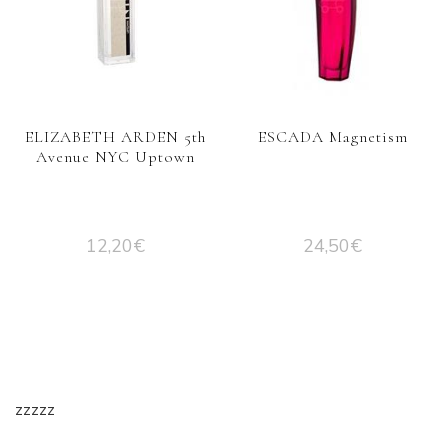
ELIZABETH ARDEN 5th
ESCADA Magnetism
Avenue NYC Uptown
12,20
€
24,50
€
zzzzz