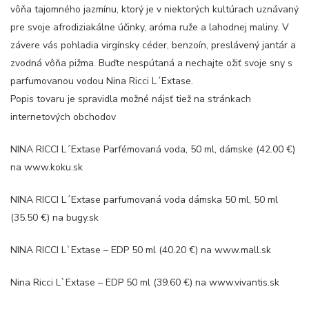
vôňa tajomného jazmínu, ktorý je v niektorých kultúrach uznávaný
pre svoje afrodiziakálne účinky, aróma ruže a lahodnej maliny. V
závere vás pohladia virgínsky céder, benzoín, preslávený jantár a
zvodná vôňa pižma. Buďte nespútaná a nechajte ožiť svoje sny s
parfumovanou vodou Nina Ricci L´Extase.
Popis tovaru je spravidla možné nájsť tiež na stránkach
internetových obchodov
NINA RICCI L´Extase Parfémovaná voda, 50 ml, dámske (42.00 €)
na www.koku.sk
NINA RICCI L´Extase parfumovaná voda dámska 50 ml, 50 ml
(35.50 €) na bugy.sk
NINA RICCI L`Extase – EDP 50 ml (40.20 €) na www.mall.sk
Nina Ricci L`Extase – EDP 50 ml (39.60 €) na www.vivantis.sk