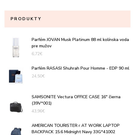
PRODUKTY
Parfém JOVAN Musk Platinum 88 ml kolínska voda
pre mužov
6,72
€
Parfém RASASI Shuhrah Pour Homme - EDP 90 ml
24,50
€
SAMSONITE Vectura OFFICE CASE 16" čierna
(39V*001)
43,96
€
AMERICAN TOURISTER r AT WORK LAPTOP
BACKPACK 15.6 Midnight Navy 33G*41002