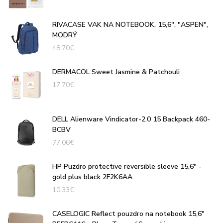
RIVACASE VAK NA NOTEBOOK, 15,6", "ASPEN",
MODRÝ
48,70
€
DERMACOL Sweet Jasmine & Patchouli
17,70
€
DELL Alienware Vindicator-2.0 15 Backpack 460-
BCBV
77,06
€
HP Puzdro protective reversible sleeve 15,6" -
gold plus black 2F2K6AA
10,33
€
CASELOGIC Reflect pouzdro na notebook 15,6"