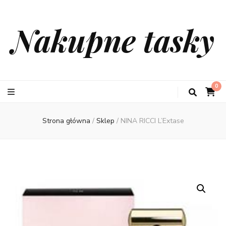
Nakupne tasky
0
Strona główna
/
Sklep
/
NINA RICCI L’Extase