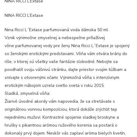
NINA RICCI L’Extase
NINA RICCI L’Extase
Nina Ricci L´Extase parfumovaná voda dámska 50 ml
Vznik výnimočne zmyselnej a nebezpečne príťažlivej
vône parfumovanej vody pre ženy Nina Ricci L´Extase je spojený
so ženskými erotickými predstavami. Vôňa vám otvára brány do
ríše, v ktorej sú všetky vaše fantázie slobodné. Nebojte sa
poodhaliť svoju vášnivú stránku, dajte priestor svojim túžbam a
snívajte s otvorenými očami. Výnimočná vôňa s intenzívnym
erotickým nábojom uzrela svetlo sveta v roku 2015.
Sladká, zmyselná vôňa:
Žiarivé úvodné akordy vám napovedia, že sa stretávate s
originálnou vonnou kompozíciou, ktorá dokáže zrýchliť tep
nejednému mužovi. Kontrastné spojenie sladkej broskyne a
hrušky s pikantnou arómou ružového korenia sa postará o
dokonalý prvý dojem. Neskôr vás zaplaví aróma bielych kvetín,