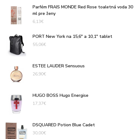
Parfém FRAIS MONDE Red Rose toaletná voda 30
ml pre ženy
6,13
€
PORT New York na 15,6" a 10,1" tablet
55,06
€
ESTEE LAUDER Sensuous
26,90
€
HUGO BOSS Hugo Energise
17,37
€
DSQUARED Potion Blue Cadet
30,00
€