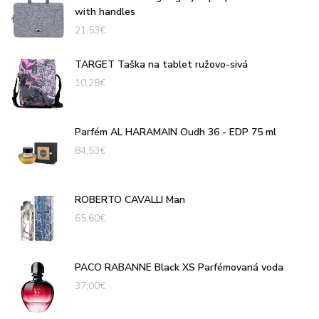
with handles
21,53
€
TARGET Taška na tablet ružovo-sivá
10,28
€
Parfém AL HARAMAIN Oudh 36 - EDP 75 ml
84,53
€
ROBERTO CAVALLI Man
65,60
€
PACO RABANNE Black XS Parfémovaná voda
37,00
€