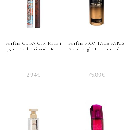
Parfém CUBA City Miami
Parfém MONTALE PARIS
35 ml toaletná voda Men
Aoud Night EDP 100 ml U
2,94
€
75,80
€