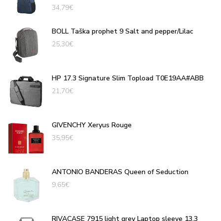
34,79
€
BOLL Taška prophet 9 Salt and pepper/Lilac
25,30
€
HP 17.3 Signature Slim Topload T0E19AA#ABB
21,70
€
GIVENCHY Xeryus Rouge
35,95
€
ANTONIO BANDERAS Queen of Seduction
9,65
€
RIVACASE 7915 light grey Laptop sleeve 13.3