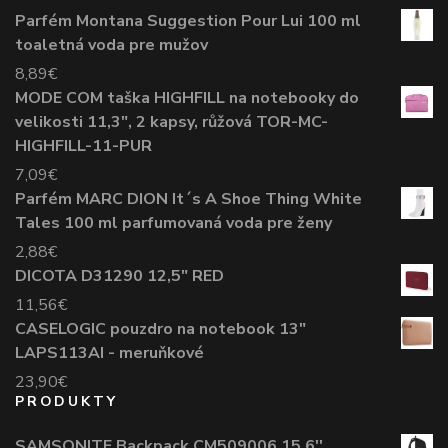
Parfém Montana Suggestion Pour Lui 100 ml
toaletná voda pre mužov
8,89
€
MODE COM taška HIGHFILL na notebooky do
velikosti 11,3", 2 kapsy, růžová TOR-MC-
HIGHFILL-11-PUR
7,09
€
Parfém MARC DION It´s A Shoe Thing White
Tales 100 ml parfumovaná voda pre ženy
2,88
€
DICOTA D31290 12,5" RED
11,56
€
CASELOGIC pouzdro na notebook 13"
LAPS113AI - meruňkové
23,90
€
PRODUKTY
SAMSONITE Backpack CM509006 15,6''