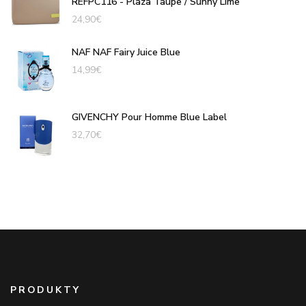
REFPC116 - Plaza Taupe / Sunny Lime
24,90
€
NAF NAF Fairy Juice Blue
14,99
€
GIVENCHY Pour Homme Blue Label
32,70
€
PRODUKTY