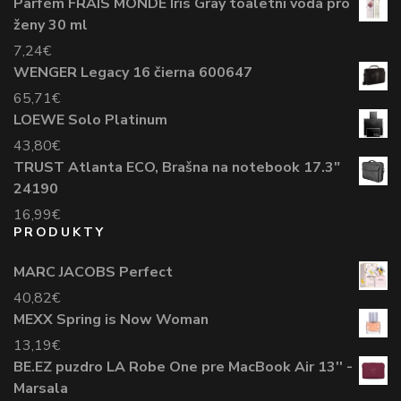
Parfém FRAIS MONDE Iris Gray toaletní voda pro
ženy 30 ml
7,24
€
WENGER Legacy 16 čierna 600647
65,71
€
LOEWE Solo Platinum
43,80
€
TRUST Atlanta ECO, Brašna na notebook 17.3"
24190
16,99
€
PRODUKTY
MARC JACOBS Perfect
40,82
€
MEXX Spring is Now Woman
13,19
€
BE.EZ puzdro LA Robe One pre MacBook Air 13'' -
Marsala