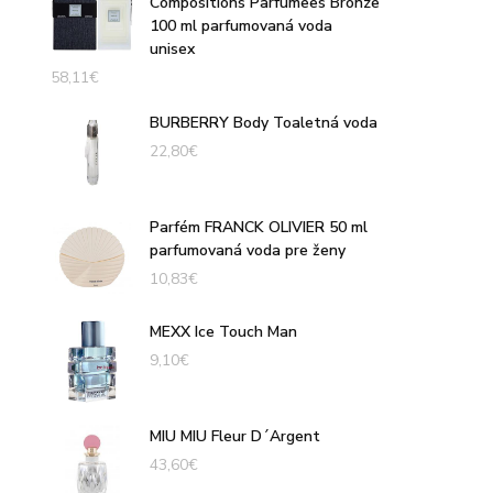
Compositions Parfumees Bronze
100 ml parfumovaná voda
unisex
58,11
€
BURBERRY Body Toaletná voda
22,80
€
Parfém FRANCK OLIVIER 50 ml
parfumovaná voda pre ženy
10,83
€
MEXX Ice Touch Man
9,10
€
MIU MIU Fleur D´Argent
43,60
€