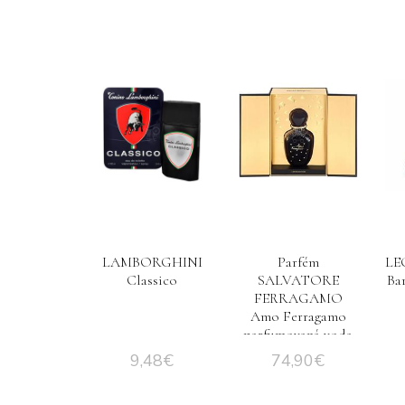
LAMBORGHINI
Parfém
LEG
Classico
SALVATORE
Ba
FERRAGAMO
Amo Ferragamo
parfumovaná voda
pre ženy limited
9,48
€
74,90
€
edícia 2018 50 ml