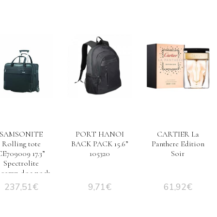
SAMSONITE
PORT HANOI
CARTIER La
Rolling tote
BACK PACK 15.6”
Panthere Edition
CE709009 17.3”
105320
Soir
Spectrolite
0,comp,doc,pock,
black
237,51
€
9,71
€
61,92
€