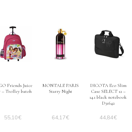
O Friends Juice
MONTALE PARIS
DICOTA Eco Slim
r – Trolley batoh
Starry Night
Case SELECT 12 –
14.1 black notebook
D31642
55,10
€
64,17
€
44,84
€