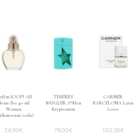
rfém JOOP! All
THIERRY
CARNER
bout Eve 40 ml
MUGLER A*Men
BARCELONA Latin
Woman
Kryptomint
Lover
arfumovaná voda)
24,90
€
78,00
€
102,30
€