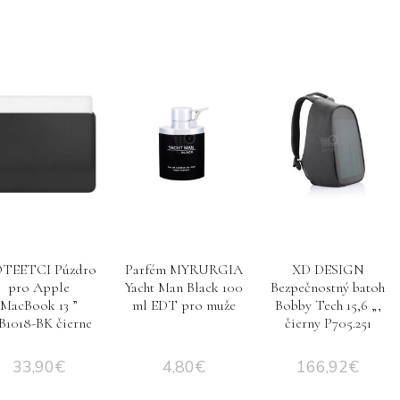
TEETCI Púzdro
Parfém MYRURGIA
XD DESIGN
pro Apple
Yacht Man Black 100
Bezpečnostný batoh
MacBook 13 ”
ml EDT pro muže
Bobby Tech 15,6 „,
1018-BK čierne
čierny P705.251
33,90
€
4,80
€
166,92
€