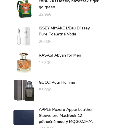
FABRIZIO Detský batôžtek tiger
go green
22,95
€
ISSEY MIYAKE L'Eau D'Issey
Pure Toaletná Voda
20,60
€
RASASI Abyan for Men
17,30
€
GUCCI Pour Homme
55,90
€
APPLE Púzdro Apple Leather
Sleeve pro MacBook 12 -
půlnočně modrý MQG02ZM/A