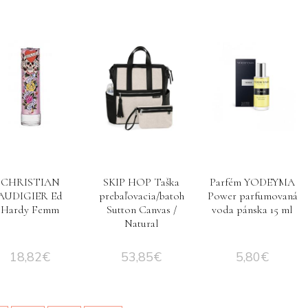
CHRISTIAN
SKIP HOP Taška
Parfém YODEYMA
AUDIGIER Ed
prebaľovacia/batoh
Power parfumovaná
Hardy Femm
Sutton Canvas /
voda pánska 15 ml
Natural
18,82
€
53,85
€
5,80
€