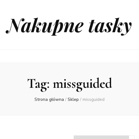
Nakupne tasky
Tag:
missguided
Strona główna
/
Sklep
/
missguided