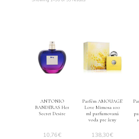
ANTONIO
Parfém AMOUAGE
Pa
BANDERAS Her
Love Mimosa 100
Secret Desire
ml parfumovaná
pa
voda pre ženy
1
10,76
€
138,30
€