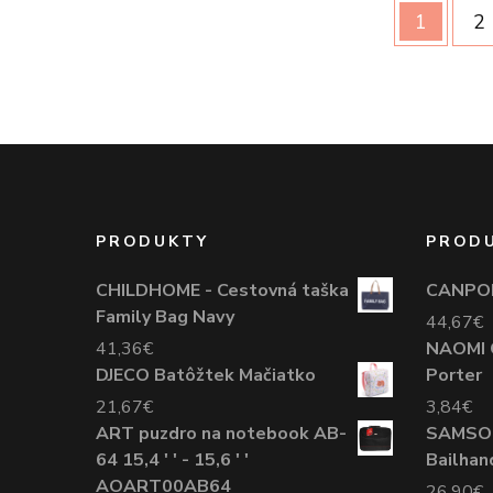
1
2
PRODUKTY
PROD
CHILDHOME - Cestovná taška
CANPOL
Family Bag Navy
44,67
€
41,36
€
NAOMI 
DJECO Batôžtek Mačiatko
Porter
21,67
€
3,84
€
ART puzdro na notebook AB-
SAMSON
64 15,4 ' ' - 15,6 ' '
Bailhan
AOART00AB64
26,90
€