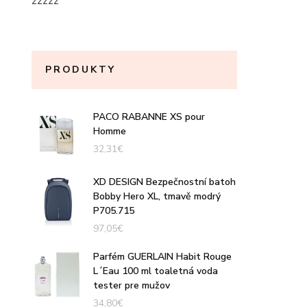
zzzzz
PRODUKTY
PACO RABANNE XS pour
Homme
32,31
€
XD DESIGN Bezpečnostní batoh
Bobby Hero XL, tmavě modrý
P705.715
97,05
€
Parfém GUERLAIN Habit Rouge
L´Eau 100 ml toaletná voda
tester pre mužov
34,80
€