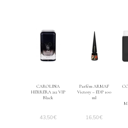
CAROLINA
Parfém ARMAF
CO
HERRERA 212 VIP
Victory – EDP 100
Black
ml
MB
43,50
€
16,50
€