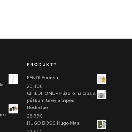
PRODUKTY
FENDI Furiosa
da
29,40
€
CHILDHOME - Púzdro na zips s
pútkom Grey Stripes
Red/Blue
pre
28,33
€
HUGO BOSS Hugo Man
21,51
€