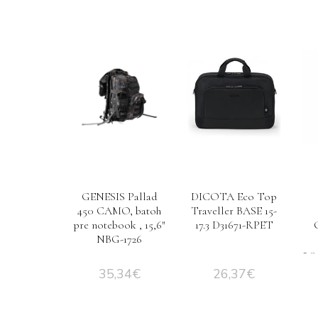
GENESIS Pallad
DICOTA Eco Top
450 CAMO, batoh
Traveller BASE 15-
pre notebook , 15,6″
17.3 D31671-RPET
NBG-1726
2.
35,34
€
26,37
€