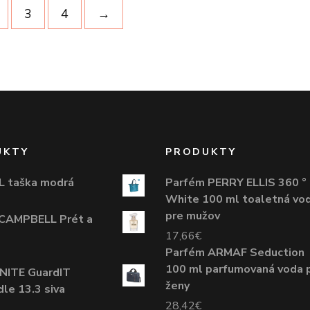
3
4
→
UKTY
PRODUKTY
 taška modrá
Parfém PERRY ELLIS 360 °
White 100 ml toaletná vo
pre mužov
CAMPBELL Prét a
17,66
€
Parfém ARMAF Seduction
100 ml parfumovaná voda 
ITE GuardIT
ženy
dle 13.3 siva
28,42
€