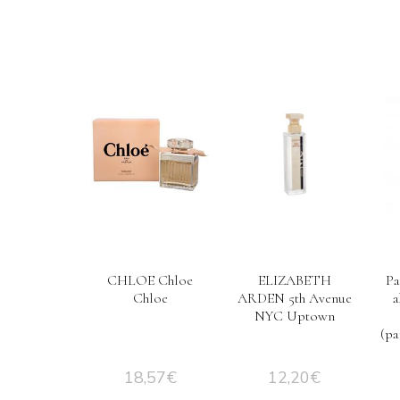
CHLOE Chloe
ELIZABETH
Pa
Chloe
ARDEN 5th Avenue
a
NYC Uptown
(p
18,57
€
12,20
€