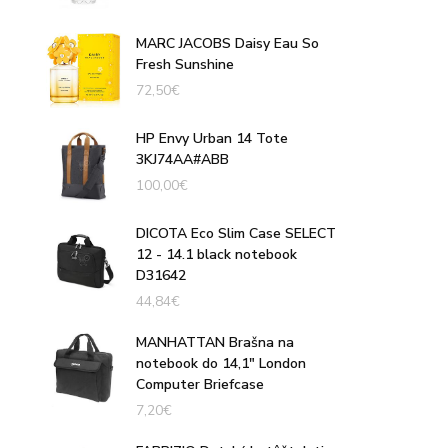
MARC JACOBS Daisy Eau So
Fresh Sunshine
72,50
€
HP Envy Urban 14 Tote
3KJ74AA#ABB
100,00
€
DICOTA Eco Slim Case SELECT
12 - 14.1 black notebook
D31642
44,84
€
MANHATTAN Brašna na
notebook do 14,1" London
Computer Briefcase
7,20
€