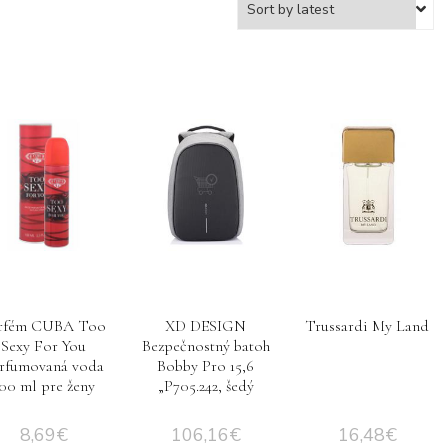
rfém CUBA Too
XD DESIGN
Trussardi My Land
Sexy For You
Bezpečnostný batoh
rfumovaná voda
Bobby Pro 15,6
00 ml pre ženy
„P705.242, šedý
8,69
€
106,16
€
16,48
€