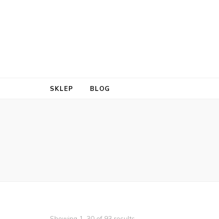
SKLEP
BLOG
Showing 1–30 of 93 results