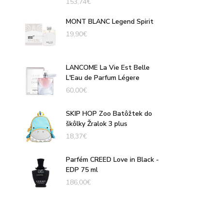
153,74
€
MONT BLANC Legend Spirit
19,90
€
LANCOME La Vie Est Belle
L'Eau de Parfum Légere
60,00
€
SKIP HOP Zoo Batôžtek do
škôlky Žralok 3 plus
18,37
€
Parfém CREED Love in Black -
EDP 75 ml
186,00
€