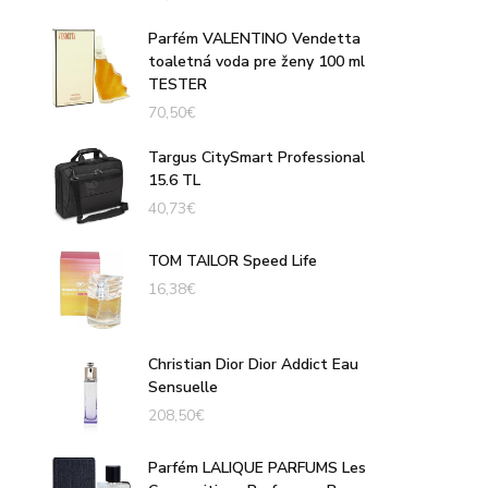
Parfém VALENTINO Vendetta
toaletná voda pre ženy 100 ml
TESTER
70,50
€
Targus CitySmart Professional
15.6 TL
40,73
€
TOM TAILOR Speed Life
16,38
€
Christian Dior Dior Addict Eau
Sensuelle
208,50
€
Parfém LALIQUE PARFUMS Les