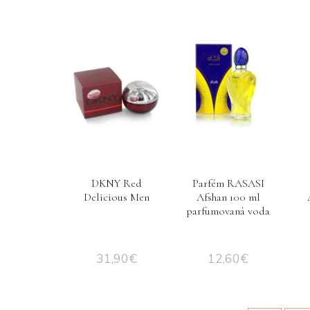
DKNY Red
Parfém RASASI
Delicious Men
Afshan 100 ml
parfumovaná voda
31,90
€
12,60
€