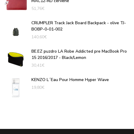
MAC12-RD červené
51,76
€
CRUMPLER Track Jack Board Backpack - olive TJ-
BOBP-0-01-002
140,60
€
BE.EZ puzdro LA Robe Addicted pre MacBook Pro
15 2016/2017 - Black/Lemon
30,41
€
KENZO L´Eau Pour Homme Hyper Wave
19,80
€