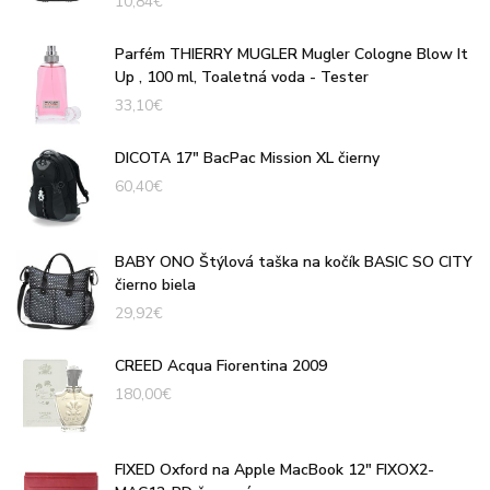
10,84
€
Parfém THIERRY MUGLER Mugler Cologne Blow It
Up , 100 ml, Toaletná voda - Tester
33,10
€
DICOTA 17" BacPac Mission XL čierny
60,40
€
BABY ONO Štýlová taška na kočík BASIC SO CITY
čierno biela
29,92
€
CREED Acqua Fiorentina 2009
180,00
€
FIXED Oxford na Apple MacBook 12" FIXOX2-