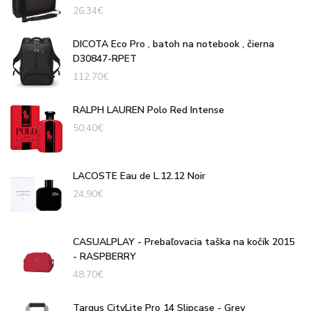
26,34
€
DICOTA Eco Pro , batoh na notebook , čierna
D30847-RPET
112,70
€
RALPH LAUREN Polo Red Intense
50,40
€
LACOSTE Eau de L.12.12 Noir
24,90
€
CASUALPLAY - Prebaľovacia taška na kočík 2015
- RASPBERRY
48,70
€
Targus CityLite Pro 14 Slipcase - Grey