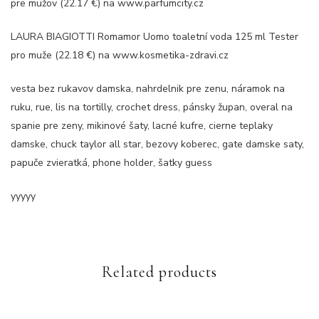
pre mužov (22.17 €) na www.parfumcity.cz
LAURA BIAGIOTTI Romamor Uomo toaletní voda 125 ml Tester
pro muže (22.18 €) na www.kosmetika-zdravi.cz
vesta bez rukavov damska, nahrdelnik pre zenu, náramok na
ruku, rue, lis na tortilly, crochet dress, pánsky župan, overal na
spanie pre zeny, mikinové šaty, lacné kufre, cierne teplaky
damske, chuck taylor all star, bezovy koberec, gate damske saty,
papuče zvieratká, phone holder, šatky guess
yyyyy
Related products