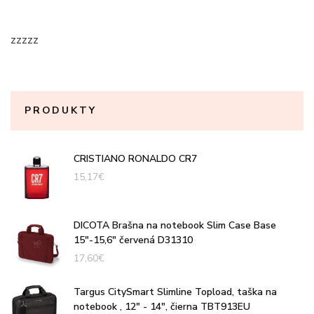
zzzzz
PRODUKTY
CRISTIANO RONALDO CR7
15,17
€
DICOTA Brašna na notebook Slim Case Base
15"-15,6" červená D31310
17,60
€
Targus CitySmart Slimline Topload, taška na
notebook , 12" - 14", čierna TBT913EU