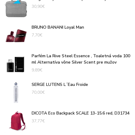
30,90
€
BRUNO BANANI Loyal Man
7,70
€
Parfém La Rive Steel Essence , Toaletná voda 100
ml Alternatíva vône Silver Scent pre mužov
9,89
€
SERGE LUTENS L´Eau Froide
70,00
€
DICOTA Eco Backpack SCALE 13-15.6 red, D31734
37,77
€