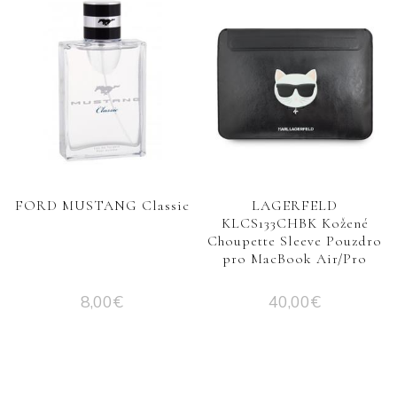
FORD MUSTANG Classic
LAGERFELD
KLCS133CHBK Kožené
Choupette Sleeve Pouzdro
pro MacBook Air/Pro
8,00
€
40,00
€