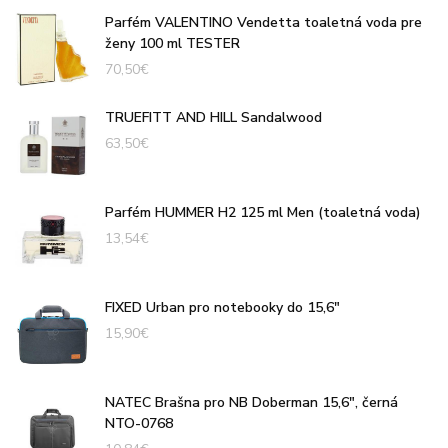
Parfém VALENTINO Vendetta toaletná voda pre
ženy 100 ml TESTER
70,50
€
TRUEFITT AND HILL Sandalwood
63,50
€
Parfém HUMMER H2 125 ml Men (toaletná voda)
13,54
€
FIXED Urban pro notebooky do 15,6"
15,90
€
NATEC Brašna pro NB Doberman 15,6", černá
NTO-0768