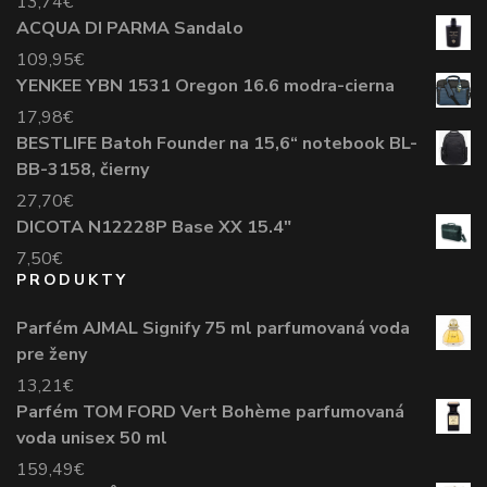
13,74
€
ACQUA DI PARMA Sandalo
109,95
€
YENKEE YBN 1531 Oregon 16.6 modra-cierna
17,98
€
BESTLIFE Batoh Founder na 15,6“ notebook BL-
BB-3158, čierny
27,70
€
DICOTA N12228P Base XX 15.4"
7,50
€
PRODUKTY
Parfém AJMAL Signify 75 ml parfumovaná voda
pre ženy
13,21
€
Parfém TOM FORD Vert Bohème parfumovaná
voda unisex 50 ml
159,49
€