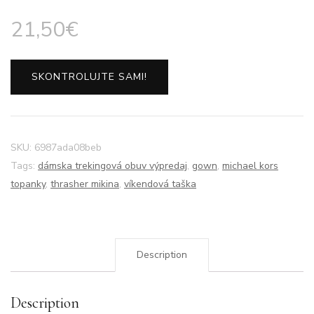
21,50
€
SKONTROLUJTE SAMI!
SKU:
6987ada08beb
Tags:
dámska trekingová obuv výpredaj
,
gown
,
michael kors
topanky
,
thrasher mikina
,
víkendová taška
Description
Description