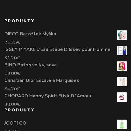
PRODUKTY
DJECO Batôžtek Myška
21,25
€
ISSEY MIYAKE L'Eau Bleue D'Issey pour Homme
31,20
€
BINO Batoh velký, sova
13,00
€
Christian Dior Escale a Marquises
84,20
€
CHOPARD Happy Spirit Elixir D´Amour
38,00
€
PRODUKTY
JOOP! GO