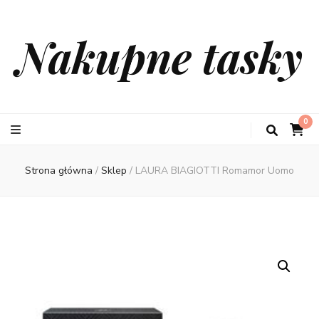
Nakupne tasky
0
Strona główna
/
Sklep
/
LAURA BIAGIOTTI Romamor Uomo