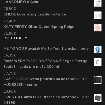
LANCOME Ô d'Azur
26,90
€
CHLOE Love Story Eau de Toilette
27,40
€
KATY PERRY Killer Queen Spring Reign
31,90
€
PRODUKTY
ME TO YOU Plecniak Me to You, 1 vrecko modrý
36,39
€
Parfém ERMENEGILDO ZEGNA Z Zegna Energy
toaletní voda pro muže 100 ml
37,79
€
CASELOGIC Huxton pouzdro na notebook 13,3"
HUXS213K - černé
23,60
€
TRUST Atlanta ECO, Brašna na notebook 17.3"
24190