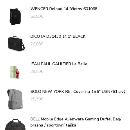
WENGER Reload 14 "čierny 601068
69,90
€
DICOTA D31430 14,1" BLACK
26,08
€
JEAN PAUL GAULTIER La Belle
39,50
€
SOLO NEW YORK RE : Cover na 15,6" UBN761 sivý
25,79
€
DELL Mobile Edge Alienware Gaming Duffel Bag/
brašna / sportovní taška