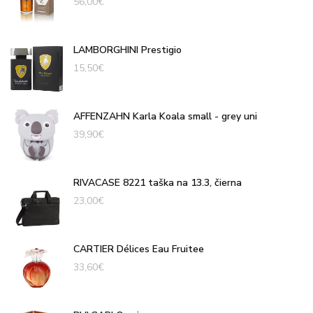
56,00
€
LAMBORGHINI Prestigio
15,50
€
AFFENZAHN Karla Koala small - grey uni
39,90
€
RIVACASE 8221 taška na 13.3, čierna
23,00
€
CARTIER Délices Eau Fruitee
33,60
€