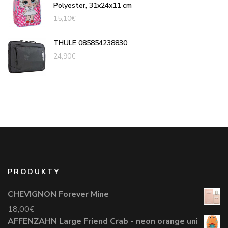
Polyester, 31x24x11 cm
15,10
€
THULE 085854238830
24,90
€
PRODUKTY
CHEVIGNON Forever Mine
18,00
€
AFFENZAHN Large Friend Crab - neon orange uni