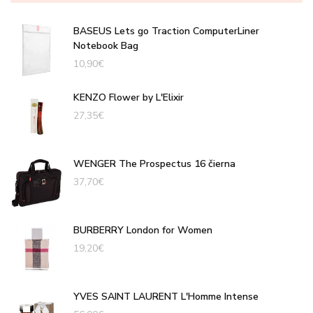
BASEUS Lets go Traction ComputerLiner
Notebook Bag
10,90
€
KENZO Flower by L'Elixir
27,35
€
WENGER The Prospectus 16 čierna
37,70
€
BURBERRY London for Women
19,20
€
YVES SAINT LAURENT L'Homme Intense