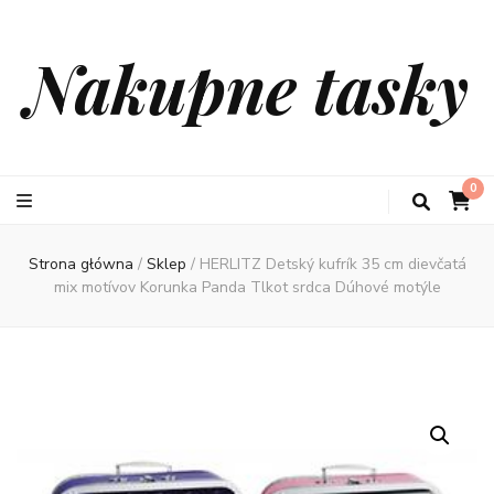
Nakupne tasky
0
Strona główna
/
Sklep
/
HERLITZ Detský kufrík 35 cm dievčatá
mix motívov Korunka Panda Tlkot srdca Dúhové motýle