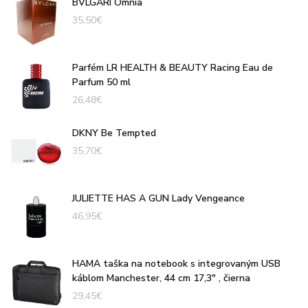
BVLGARI Omnia
35,50
€
Parfém LR HEALTH & BEAUTY Racing Eau de
Parfum 50 ml
26,48
€
DKNY Be Tempted
35,70
€
JULIETTE HAS A GUN Lady Vengeance
46,95
€
HAMA taška na notebook s integrovaným USB
káblom Manchester, 44 cm 17,3" , čierna
29,45
€