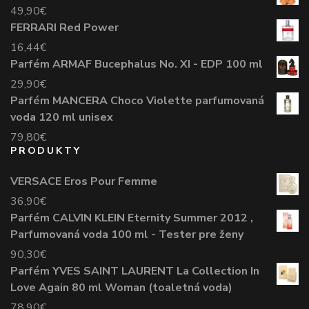
49,90
€
FERRARI Red Power
16,44
€
Parfém ARMAF Bucephalus No. XI - EDP 100 ml
29,90
€
Parfém MANCERA Choco Violette parfumovaná
voda 120 ml unisex
79,80
€
PRODUKTY
VERSACE Eros Pour Femme
36,90
€
Parfém CALVIN KLEIN Eternity Summer 2012 ,
Parfumovaná voda 100 ml - Tester pre ženy
90,30
€
Parfém YVES SAINT LAURENT La Collection In
Love Again 80 ml Woman (toaletná voda)
78,90
€