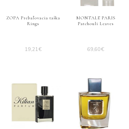
ZOPA Prebaľovacia taška
MONTALE PARIS
Rings
Patchouli Leaves
19,21
€
69,60
€