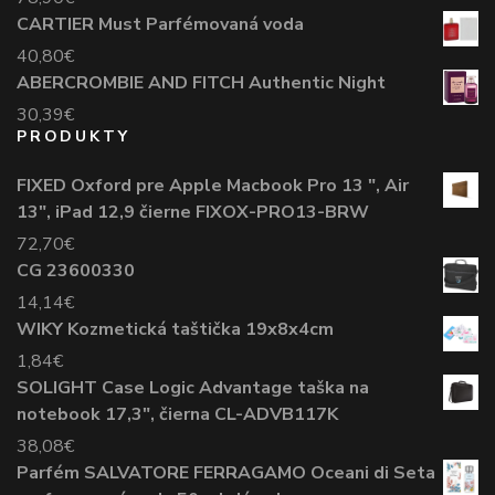
CARTIER Must Parfémovaná voda
40,80
€
ABERCROMBIE AND FITCH Authentic Night
30,39
€
PRODUKTY
FIXED Oxford pre Apple Macbook Pro 13 ", Air
13", iPad 12,9 čierne FIXOX-PRO13-BRW
72,70
€
CG 23600330
14,14
€
WIKY Kozmetická taštička 19x8x4cm
1,84
€
SOLIGHT Case Logic Advantage taška na
notebook 17,3", čierna CL-ADVB117K
38,08
€
Parfém SALVATORE FERRAGAMO Oceani di Seta