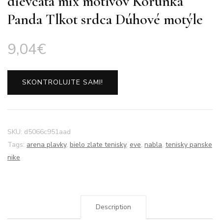
dievčatá mix motívov Korunka
Panda Tlkot srdca Dúhové motýle
9,04
€
SKONTROLUJTE SAMI!
SKU:
d5066c951aad
Tags:
arena plavky
,
bielo zlate tenisky
,
eve
,
nabla
,
tenisky panske
nike
Description