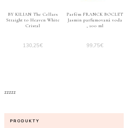
BY KILIAN The Cellars
Parfém FRANCK BOCLET
Straight to Heaven White
Jasmin parfumovaná voda
Cristal
, 100 ml
130,25
€
99,75
€
zzzzz
PRODUKTY