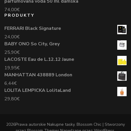
parfumovaná voda 50 ml dámska
74,00
€
PRODUKTY
FERRARI Black Signature
24,00
€
BABY ONO So City, Grey
25,90
€
LACOSTE Eau de L.12.12 Jaune
19,95
€
MANHATTAN 438889 London
6,44
€
LOLITA LEMPICKA LolitaLand
29,80
€
2026Prawa autorskie
Nakupne tasky
.
Blossom Chic | Stworzony
przez
Blossom Themes
.Napędzane przez
WordPress
.