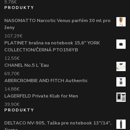
9,78
€
PRODUKTY
NASOMATTO Narcotic Venus parfém 30 ml pro
ženy
107,29
€
PLATINET brašna na notebook 15,6" YORK
COLLECTION/ČERNÁ PTO156YB
12,55
€
CHANEL No.5 L´Eau
69,70
€
ABERCROMBIE AND FITCH Authentic
14,88
€
LAGERFELD Private Klub for Men
39,90
€
PRODUKTY
DELTACO NV-905, Taška pre notebook 13"/14",
čierna