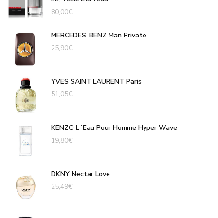
80,00
€
MERCEDES-BENZ Man Private
25,90
€
YVES SAINT LAURENT Paris
51,05
€
KENZO L´Eau Pour Homme Hyper Wave
19,80
€
DKNY Nectar Love
25,49
€