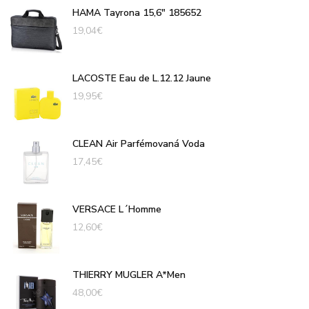
HAMA Tayrona 15,6" 185652
19,04
€
LACOSTE Eau de L.12.12 Jaune
19,95
€
CLEAN Air Parfémovaná Voda
17,45
€
VERSACE L´Homme
12,60
€
THIERRY MUGLER A*Men
48,00
€