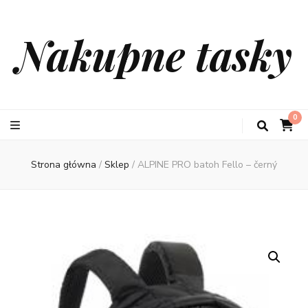
Nakupne tasky
0
Strona główna
/
Sklep
/
ALPINE PRO batoh Fello – černý