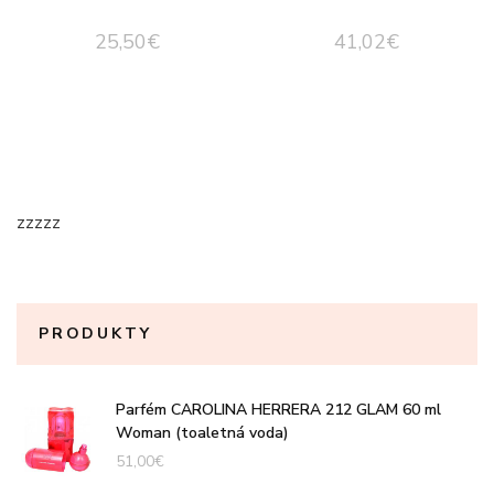
25,50
€
41,02
€
zzzzz
PRODUKTY
Parfém CAROLINA HERRERA 212 GLAM 60 ml
Woman (toaletná voda)
51,00
€