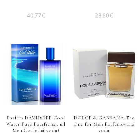
40,77
€
23,60
€
Parfém DAVIDOFF Cool
DOLCE & GABBANA The
Water Pure Pacific 125 ml
One for Men Parfémovaná
Men (toaletná voda)
voda