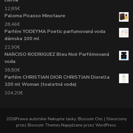
12,85
€
Paloma Picasso Minotaure
28,46
€
Parfém YODEYMA Poetic parfumovaná voda
dámska 100 ml
22,90
€
NARCISO RODRIGUEZ Bleu Noir Parfémovaná
voda
38,80
€
Parfém CHRISTIAN DIOR CHRISTIAN Diorella
100 ml Woman (toaletná voda)
104,20
€
2026Prawa autorskie
Nakupne tasky
.
Blossom Chic | Stworzony
przez
Blossom Themes
.Napędzane przez
WordPress
.