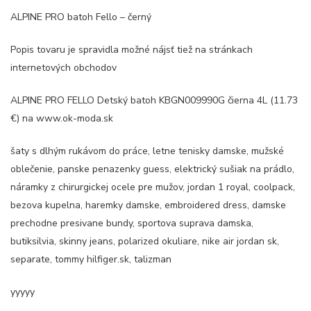
ALPINE PRO batoh Fello – černý
Popis tovaru je spravidla možné nájsť tiež na stránkach
internetových obchodov
ALPINE PRO FELLO Detský batoh KBGN009990G čierna 4L (11.73
€) na www.ok-moda.sk
šaty s dlhým rukávom do práce, letne tenisky damske, mužské
oblečenie, panske penazenky guess, elektrický sušiak na prádlo,
náramky z chirurgickej ocele pre mužov, jordan 1 royal, coolpack,
bezova kupelna, haremky damske, embroidered dress, damske
prechodne presivane bundy, sportova suprava damska,
butiksilvia, skinny jeans, polarized okuliare, nike air jordan sk,
separate, tommy hilfiger.sk, talizman
yyyyy