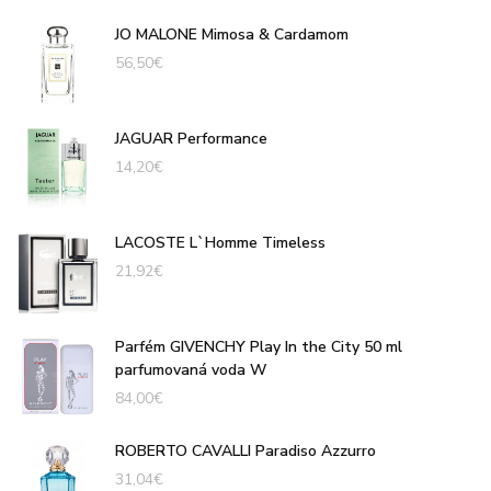
JO MALONE Mimosa & Cardamom
56,50
€
JAGUAR Performance
14,20
€
LACOSTE L`Homme Timeless
21,92
€
Parfém GIVENCHY Play In the City 50 ml
parfumovaná voda W
84,00
€
ROBERTO CAVALLI Paradiso Azzurro
31,04
€