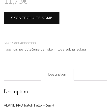
11,73
€
SKONTROLUJTE SAMI!
SKU:
9a86488ec888
Tags:
disney oblečenie damske
,
riflova sukna
,
sukna
Description
Description
ALPINE PRO batoh Fello – černý