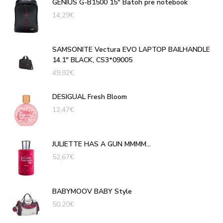
GENIUS G-B1500 15" Batoh pre notebook
14,29
€
SAMSONITE Vectura EVO LAPTOP BAILHANDLE
14.1" BLACK, CS3*09005
49,92
€
DESIGUAL Fresh Bloom
12,47
€
JULIETTE HAS A GUN MMMM...
52,67
€
BABYMOOV BABY Style
50,20
€