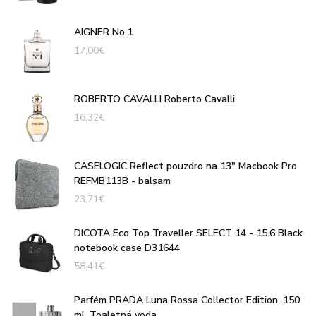
AIGNER No.1
17,00
€
ROBERTO CAVALLI Roberto Cavalli
16,32
€
CASELOGIC Reflect pouzdro na 13" Macbook Pro
REFMB113B - balsam
23,71
€
DICOTA Eco Top Traveller SELECT 14 - 15.6 Black
notebook case D31644
58,41
€
Parfém PRADA Luna Rossa Collector Edition, 150
ml, Toaletná voda