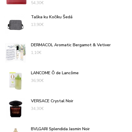
54,30
€
Taška ku Kočíku Šedá
13,90
€
DERMACOL Aromatic Bergamot & Vetiver
1,10
€
LANCOME Ô de Lancôme
36,90
€
VERSACE Crystal Noir
34,30
€
BVLGARI Splendida Jasmin Noir