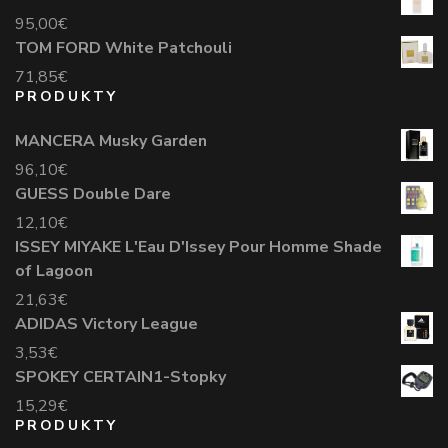
95,00
€
TOM FORD White Patchouli
71,85
€
PRODUKTY
MANCERA Musky Garden
96,10
€
GUESS Double Dare
12,10
€
ISSEY MIYAKE L'Eau D'Issey Pour Homme Shade
of Lagoon
21,63
€
ADIDAS Victory League
3,53
€
SPOKEY CERTAIN1-Stopky
15,29
€
PRODUKTY