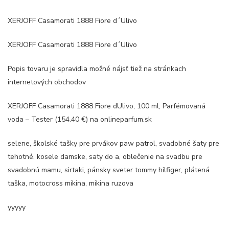
XERJOFF Casamorati 1888 Fiore d´Ulivo
XERJOFF Casamorati 1888 Fiore d´Ulivo
Popis tovaru je spravidla možné nájsť tiež na stránkach
internetových obchodov
XERJOFF Casamorati 1888 Fiore dUlivo, 100 ml, Parfémovaná
voda – Tester (154.40 €) na onlineparfum.sk
selene, školské tašky pre prvákov paw patrol, svadobné šaty pre
tehotné, kosele damske, saty do a, oblečenie na svadbu pre
svadobnú mamu, sirtaki, pánsky sveter tommy hilfiger, plátená
taška, motocross mikina, mikina ruzova
yyyyy