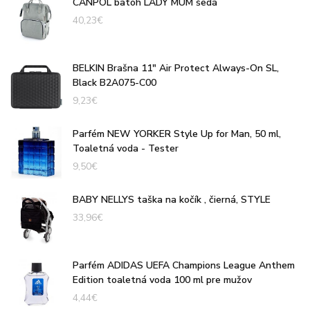
CANPOL batoh LADY MUM šedá
40,23
€
BELKIN Brašna 11" Air Protect Always-On SL,
Black B2A075-C00
9,23
€
Parfém NEW YORKER Style Up for Man, 50 ml,
Toaletná voda - Tester
9,50
€
BABY NELLYS taška na kočík , čierná, STYLE
33,96
€
Parfém ADIDAS UEFA Champions League Anthem
Edition toaletná voda 100 ml pre mužov
4,44
€