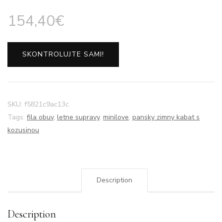
154,40
€
SKONTROLUJTE SAMI!
SKU:
f5821c9ac13c
Tags:
fila obuv
,
letne supravy
,
minilove
,
pansky zimny kabat s
kozusinou
Description
Description