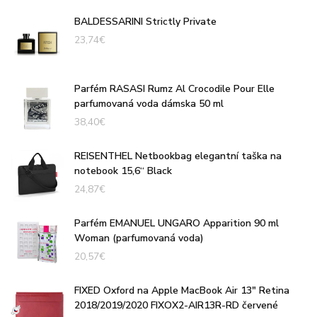
BALDESSARINI Strictly Private
23,74
€
Parfém RASASI Rumz Al Crocodile Pour Elle
parfumovaná voda dámska 50 ml
38,40
€
REISENTHEL Netbookbag elegantní taška na
notebook 15,6“ Black
24,87
€
Parfém EMANUEL UNGARO Apparition 90 ml
Woman (parfumovaná voda)
20,57
€
FIXED Oxford na Apple MacBook Air 13" Retina
2018/2019/2020 FIXOX2-AIR13R-RD červené