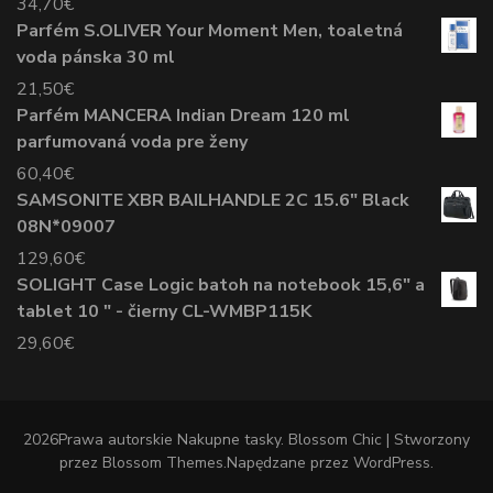
34,70
€
Parfém S.OLIVER Your Moment Men, toaletná
voda pánska 30 ml
21,50
€
Parfém MANCERA Indian Dream 120 ml
parfumovaná voda pre ženy
60,40
€
SAMSONITE XBR BAILHANDLE 2C 15.6" Black
08N*09007
129,60
€
SOLIGHT Case Logic batoh na notebook 15,6" a
tablet 10 " - čierny CL-WMBP115K
29,60
€
2026Prawa autorskie
Nakupne tasky
.
Blossom Chic | Stworzony
przez
Blossom Themes
.Napędzane przez
WordPress
.