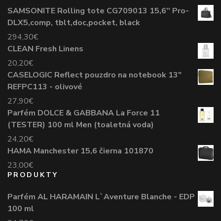
SAMSONITE Rolling tote CG709013 15,6'' Pro-
DLX5,comp, tblt,doc,pocket, black
294,30
€
CLEAN Fresh Linens
20,20
€
CASELOGIC Reflect pouzdro na notebook 13"
REFPC113 - olivové
27,90
€
Parfém DOLCE & GABBANA La Force 11
(TESTER) 100 ml Men (toaletná voda)
24,20
€
HAMA Manchester 15,6 čierna 101870
23,00
€
PRODUKTY
Parfém AL HARAMAIN L`Aventure Blanche - EDP
100 ml