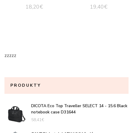
18,20
€
19,40
€
zzzzz
PRODUKTY
DICOTA Eco Top Traveller SELECT 14 - 15.6 Black
notebook case D31644
58,41
€