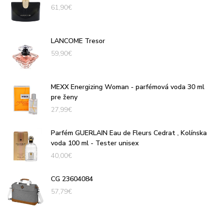
61,90
€
LANCOME Tresor
59,90
€
MEXX Energizing Woman - parfémová voda 30 ml
pre ženy
27,99
€
Parfém GUERLAIN Eau de Fleurs Cedrat , Kolínska
voda 100 ml - Tester unisex
40,00
€
CG 23604084
57,79
€