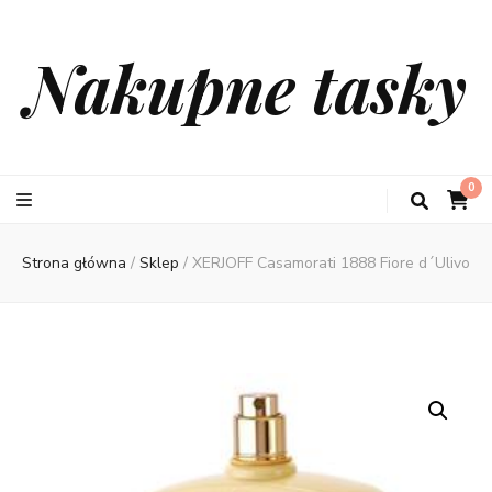
Nakupne tasky
0
Strona główna
/
Sklep
/
XERJOFF Casamorati 1888 Fiore d´Ulivo