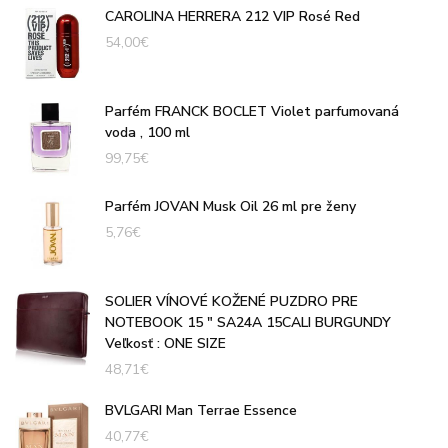
CAROLINA HERRERA 212 VIP Rosé Red
54,00
€
Parfém FRANCK BOCLET Violet parfumovaná
voda , 100 ml
99,75
€
Parfém JOVAN Musk Oil 26 ml pre ženy
5,76
€
SOLIER VÍNOVÉ KOŽENÉ PUZDRO PRE
NOTEBOOK 15 " SA24A 15CALI BURGUNDY
Veľkosť : ONE SIZE
48,71
€
BVLGARI Man Terrae Essence
40,77
€