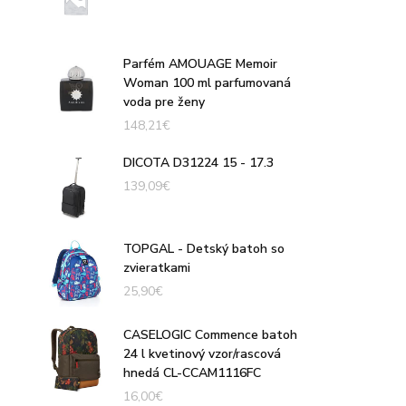
Parfém AMOUAGE Memoir
Woman 100 ml parfumovaná
voda pre ženy
148,21
€
DICOTA D31224 15 - 17.3
139,09
€
TOPGAL - Detský batoh so
zvieratkami
25,90
€
CASELOGIC Commence batoh
24 l kvetinový vzor/rascová
hnedá CL-CCAM1116FC
16,00
€