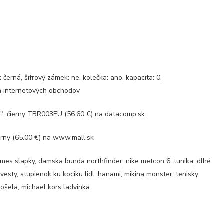
: černá, šifrový zámek: ne, kolečka: ano, kapacita: 0,
ch internetových obchodov
6″, čierny TBR003EU (56.60 €) na datacomp.sk
rny (65.00 €) na www.mall.sk
rmes slapky, damska bunda northfinder, nike metcon 6, tunika, dlhé
vesty, stupienok ku kociku lidl, hanami, mikina monster, tenisky
košela, michael kors ladvinka