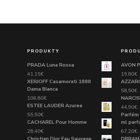
PRODUKTY
PROD
PRADA Luna Rossa
AVON P
41,15
€
19,80
€
XERJOFF Casamorati 1888
AZZAR
Dama Bianca
58,50
€
106,80
€
NARCIS
ESTEE LAUDER Azuree
44,90
€
55,50
€
Parfém
CACHAREL Pour Homme
ml parf
28,40
€
67,20
€
Christian Dior Eau Sauvage
DBRAM