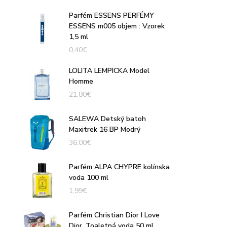
Parfém ESSENS PERFÉMY
ESSENS m005 objem : Vzorek
1,5 ml
0,40
€
LOLITA LEMPICKA Model
Homme
21,80
€
SALEWA Detský batoh
Maxitrek 16 BP Modrý
36,00
€
Parfém ALPA CHYPRE kolínska
voda 100 ml
1,99
€
Parfém Christian Dior I Love
Dior, Toaletná voda 50 ml