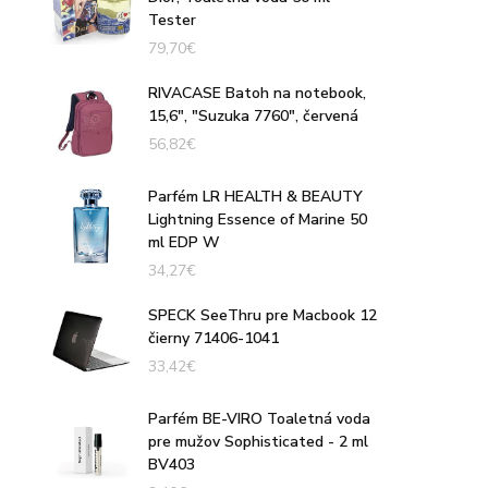
Tester
79,70
€
RIVACASE Batoh na notebook,
15,6", "Suzuka 7760", červená
56,82
€
Parfém LR HEALTH & BEAUTY
Lightning Essence of Marine 50
ml EDP W
34,27
€
SPECK SeeThru pre Macbook 12
čierny 71406-1041
33,42
€
Parfém BE-VIRO Toaletná voda
pre mužov Sophisticated - 2 ml
BV403