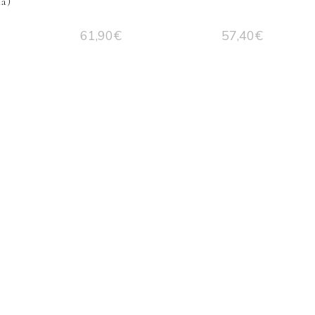
a)
61,90
€
57,40
€