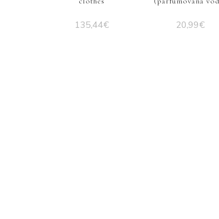
clothes
(parfumovaná vod
135,44
€
20,99
€