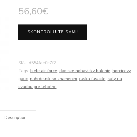
56,60
€
SKONTROLUJTE SAMI!
SKU:
d554fae0c7f2
Tags:
biele air force
,
damske nohavicky balenie
,
horcicovy
gauc
,
nahrdelnik so znamenim
,
ruska fusakle
,
saty na
svadbu pre tehotne
Description