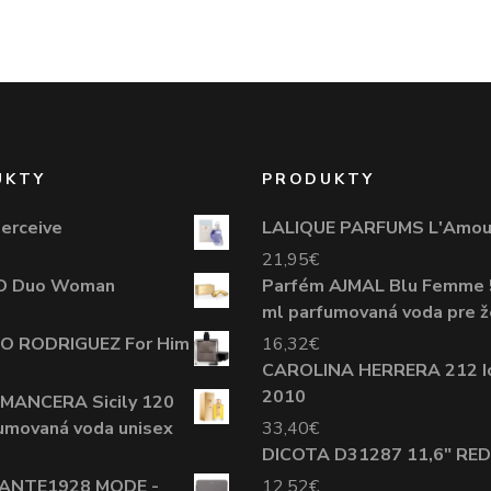
UKTY
PRODUKTY
erceive
LALIQUE PARFUMS L'Amou
21,95
€
O Duo Woman
Parfém AJMAL Blu Femme 
ml parfumovaná voda pre ž
O RODRIGUEZ For Him
16,32
€
CAROLINA HERRERA 212 I
2010
 MANCERA Sicily 120
umovaná voda unisex
33,40
€
DICOTA D31287 11,6" RED
ANTE1928 MODE -
12,52
€