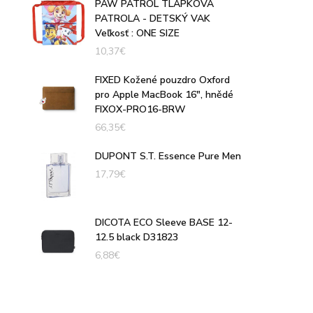
PAW PATROL TLAPKOVÁ
PATROLA - DETSKÝ VAK
Veľkosť : ONE SIZE
10,37
€
FIXED Kožené pouzdro Oxford
pro Apple MacBook 16", hnědé
FIXOX-PRO16-BRW
66,35
€
DUPONT S.T. Essence Pure Men
17,79
€
DICOTA ECO Sleeve BASE 12-
12.5 black D31823
6,88
€