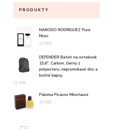
PRODUKTY
NARCISO RODRIGUEZ Pure
Musc
52,90
€
DEFENDER Batoh na notebook
15,6", Carbon, čierny z
polyesteru, nepromokavé dno a
bočné kapsy,
11,59
€
Paloma Picasso Minotaure
28,46
€