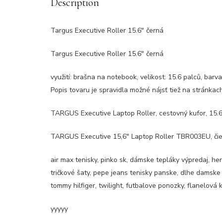
Description
Targus Executive Roller 15.6″ černá
Targus Executive Roller 15.6″ černá
využití: brašna na notebook, velikost: 15.6 palců, barva
Popis tovaru je spravidla možné nájsť tiež na stránka
TARGUS Executive Laptop Roller, cestovný kufor, 15.
TARGUS Executive 15,6″ Laptop Roller TBR003EU, čie
air max tenisky, pinko sk, dámske tepláky výpredaj, he
tričkové šaty, pepe jeans tenisky panske, dlhe damske 
tommy hilfiger, twilight, futbalove ponozky, flanelová 
yyyyy