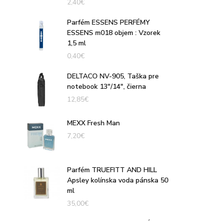
2,40
€
Parfém ESSENS PERFÉMY
ESSENS m018 objem : Vzorek
1,5 ml
0,40
€
DELTACO NV-905, Taška pre
notebook 13"/14", čierna
12,85
€
MEXX Fresh Man
7,20
€
Parfém TRUEFITT AND HILL
Apsley kolínska voda pánska 50
ml
35,00
€