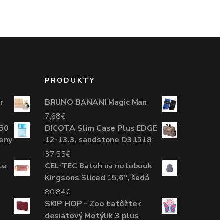
PRODUKTY
r
BRUNO BANANI Magic Man
7,68
€
50
DICOTA Slim Case Plus EDGE
eny
12-13.3, sandstone D31518
37,55
€
ce
CEL-TEC Batoh na notebook
Kingsons Sliced 15,6", šedá
80,84
€
SKIP HOP - Zoo batôžtek
desiatový Motýlik 3 plus