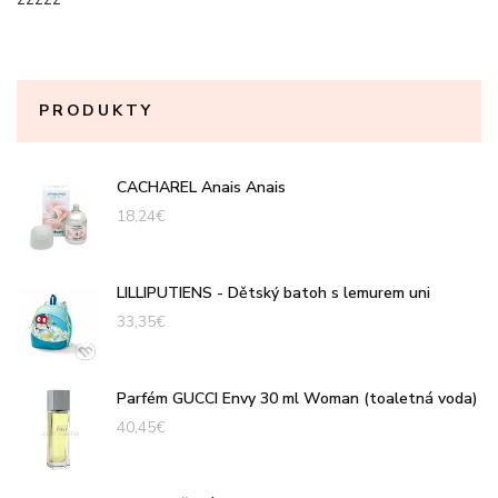
PRODUKTY
CACHAREL Anais Anais
18,24
€
LILLIPUTIENS - Dětský batoh s lemurem uni
33,35
€
Parfém GUCCI Envy 30 ml Woman (toaletná voda)
40,45
€