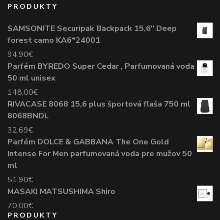
PRODUKTY
SAMSONITE Securipak Backpack 15,6" Deep
forest camo KA6*24001
94,90
€
Parfém BYREDO Super Cedar , Parfumovaná voda
50 ml unisex
148,00
€
RIVACASE 8068 15,6 plus športová fľaša 750 ml
8068BNDL
32,69
€
Parfém DOLCE & GABBANA The One Gold
Intense For Men parfumovaná voda pre mužov 50
ml
51,90
€
MASAKI MATSUSHIMA Shiro
70,00
€
PRODUKTY