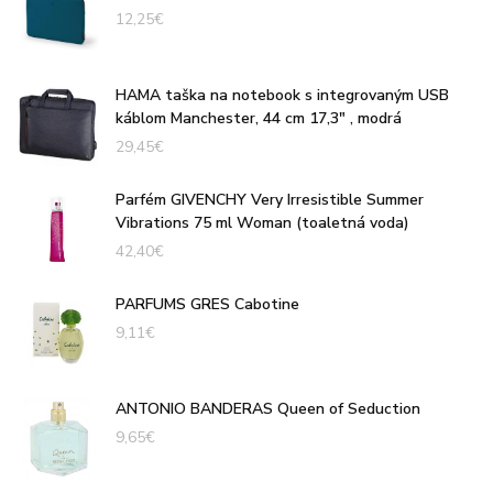
12,25
€
HAMA taška na notebook s integrovaným USB
káblom Manchester, 44 cm 17,3" , modrá
29,45
€
Parfém GIVENCHY Very Irresistible Summer
Vibrations 75 ml Woman (toaletná voda)
42,40
€
PARFUMS GRES Cabotine
9,11
€
ANTONIO BANDERAS Queen of Seduction
9,65
€