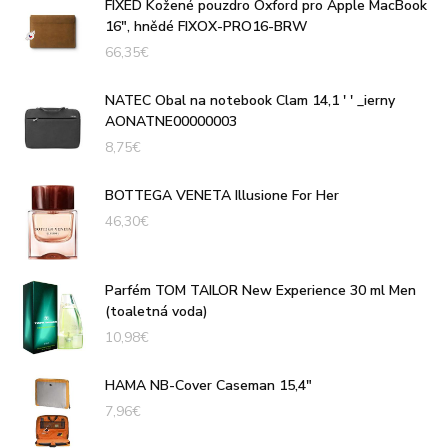
FIXED Kožené pouzdro Oxford pro Apple MacBook
16", hnědé FIXOX-PRO16-BRW
66,35
€
NATEC Obal na notebook Clam 14,1 ' ' _ierny
AONATNE00000003
8,75
€
BOTTEGA VENETA Illusione For Her
46,30
€
Parfém TOM TAILOR New Experience 30 ml Men
(toaletná voda)
10,98
€
HAMA NB-Cover Caseman 15,4"
7,96
€