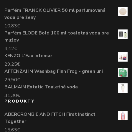
Parfém FRANCK OLIVIER 50 ml parfumovaná
voda pre ženy
10,83
€
Parfém ELODE Bold 100 ml toaletná voda pre
mužov
4,42
€
KENZO L'Eau Intense
29,25
€
AFFENZAHN Washbag Finn Frog - green uni
29,90
€
BALMAIN Extatic Toaletná voda
31,30
€
PRODUKTY
ABERCROMBIE AND FITCH First Instinct
Together
15,65
€