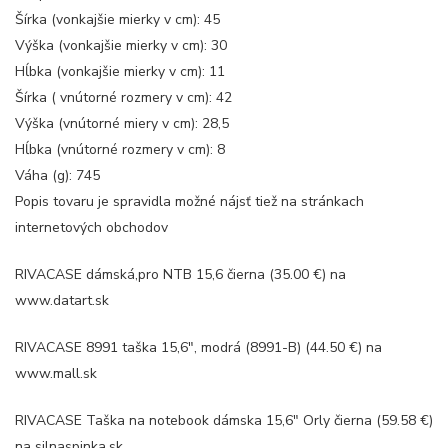
Šírka (vonkajšie mierky v cm): 45
Výška (vonkajšie mierky v cm): 30
Hĺbka (vonkajšie mierky v cm): 11
Šírka ( vnútorné rozmery v cm): 42
Výška (vnútorné miery v cm): 28,5
Hĺbka (vnútorné rozmery v cm): 8
Váha (g): 745
Popis tovaru je spravidla možné nájsť tiež na stránkach
internetových obchodov
RIVACASE dámská,pro NTB 15,6 čierna (35.00 €) na
www.datart.sk
RIVACASE 8991 taška 15,6″, modrá (8991-B) (44.50 €) na
www.mall.sk
RIVACASE Taška na notebook dámska 15,6″ Orly čierna (59.58 €)
na silnaspinka.sk