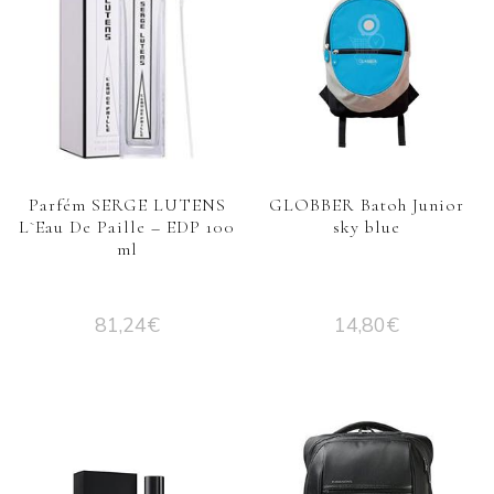
Parfém SERGE LUTENS
GLOBBER Batoh Junior
L`Eau De Paille – EDP 100
sky blue
ml
81,24
€
14,80
€