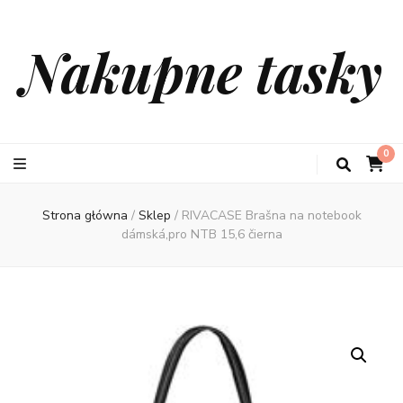
Nakupne tasky
0
Strona główna
/
Sklep
/
RIVACASE Brašna na notebook
dámská,pro NTB 15,6 čierna