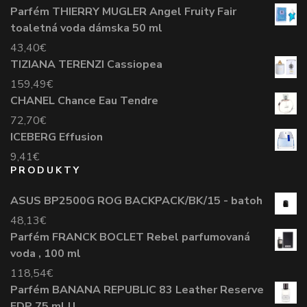
Parfém THIERRY MUGLER Angel Fruity Fair
toaletná voda dámska 50 ml
43,40
€
TIZIANA TERENZI Cassiopea
159,49
€
CHANEL Chance Eau Tendre
72,70
€
ICEBERG Effusion
9,41
€
PRODUKTY
ASUS BP2500G ROG BACKPACK/BK/15 - batoh
48,13
€
Parfém FRANCK BOCLET Rebel parfumovaná
voda , 100 ml
118,54
€
Parfém BANANA REPUBLIC 83 Leather Reserve
EDP 75 ml U