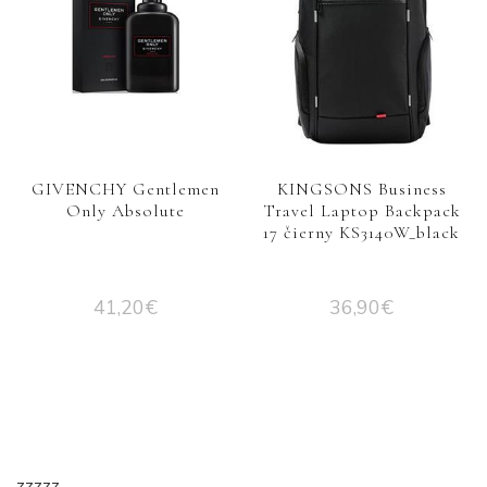
GIVENCHY Gentlemen
KINGSONS Business
Only Absolute
Travel Laptop Backpack
17 čierny KS3140W_black
41,20
€
36,90
€
zzzzz