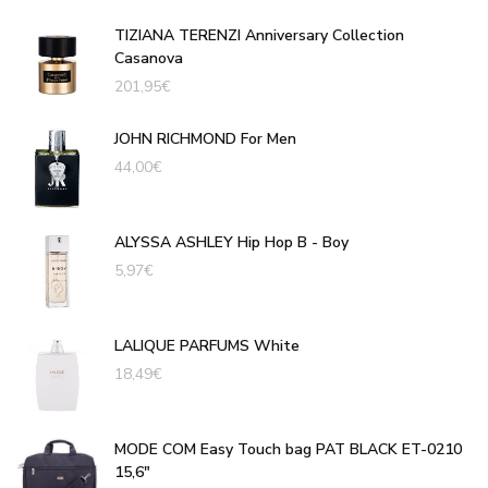
TIZIANA TERENZI Anniversary Collection
Casanova
201,95
€
JOHN RICHMOND For Men
44,00
€
ALYSSA ASHLEY Hip Hop B - Boy
5,97
€
LALIQUE PARFUMS White
18,49
€
MODE COM Easy Touch bag PAT BLACK ET-0210
15,6"