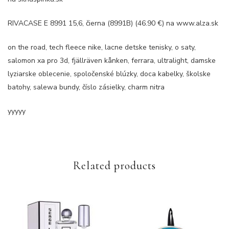
RIVACASE E 8991 15,6, čierna (8991B) (46.90 €) na www.alza.sk
on the road, tech fleece nike, lacne detske tenisky, o saty,
salomon xa pro 3d, fjällräven kånken, ferrara, ultralight, damske
lyziarske oblecenie, spoločenské blúzky, doca kabelky, školske
batohy, salewa bundy, číslo zásielky, charm nitra
yyyyy
Related products