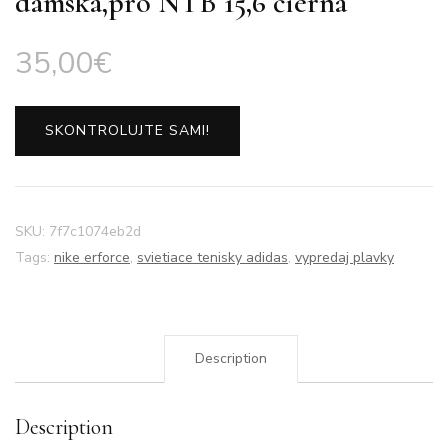
dámská,pro NTB 15,6 čierna
35,00
€
SKONTROLUJTE SAMI!
SKU:
7f7c1074eb2d
Tags:
nike erforce
,
svietiace tenisky adidas
,
vypredaj plavky
Description
Description