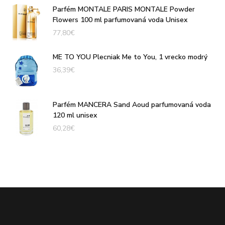
Parfém MONTALE PARIS MONTALE Powder
Flowers 100 ml parfumovaná voda Unisex
77,80
€
ME TO YOU Plecniak Me to You, 1 vrecko modrý
36,39
€
Parfém MANCERA Sand Aoud parfumovaná voda
120 ml unisex
60,28
€