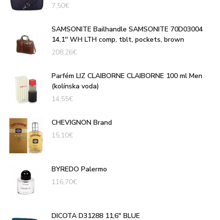
7,50
€
SAMSONITE Bailhandle SAMSONITE 70D03004
14,1'' WH LTH comp, tblt, pockets, brown
208,26
€
Parfém LIZ CLAIBORNE CLAIBORNE 100 ml Men
(kolínska voda)
14,55
€
CHEVIGNON Brand
15,10
€
BYREDO Palermo
116,70
€
DICOTA D31288 11,6" BLUE