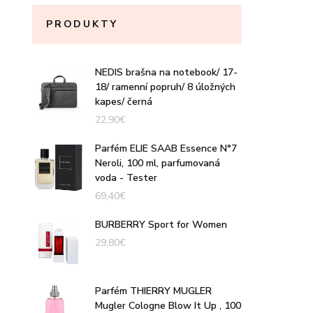
PRODUKTY
NEDIS brašna na notebook/ 17-
18/ ramenní popruh/ 8 úložných
kapes/ černá
22,90
€
Parfém ELIE SAAB Essence N°7
Neroli, 100 ml, parfumovaná
voda - Tester
69,40
€
BURBERRY Sport for Women
29,80
€
Parfém THIERRY MUGLER
Mugler Cologne Blow It Up , 100