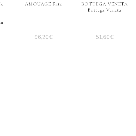
ek
AMOUAGE Fate
BOTTEGA VENETA
Bottega Veneta
em
96,20
€
51,60
€