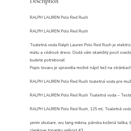
Description
RALPH LAUREN Polo Red Rush
RALPH LAUREN Polo Red Rush
Toaletná voda Ralph Lauren Polo Red Rush je elektriz
mätu a cédrové drevo. Dodá vám okamžitý pocit sviež
budete potrebovať.
Popis tovaru je spravidla možné nájsť tiež na stránka
RALPH LAUREN Polo Red Rush toaletná voda pre muž
RALPH LAUREN Polo Red Rush Toaletná voda – Tester
RALPH LAUREN Polo Red Rush, 125 ml, Toaletná voda 
yerim okuliare, wu tang mikina, pánska kožená taška,
clenkove topanky velkost 43