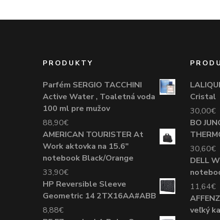
PRODUKTY
PROD
Parfém SERGIO TACCHINI
LALIQU
Active Water , Toaletná voda
Cristal
100 ml pre mužov
30,00
€
88,90
€
BO JUNG
AMERICAN TOURISTER At
THERMO
Work aktovka na 15.6"
30,60
€
notebook Black/Orange
DELL Wo
33,90
€
noteboo
HP Reversible Sleeve
11,64
€
Geometric 14 2TX16AA#ABB
AFFENZ
8,88
€
veľký k