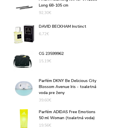
Long 68-105 cm
92,30
€
DAVID BECKHAM Instinct
6,72
€
CG 23599962
15,19
€
Parfém DKNY Be Delicious City
Blossom Avenue Iris - toaletná
voda pre ženy
39,60
€
Parfém ADIDAS Free Emotions
50 ml Woman (toaletná voda)
19,56
€