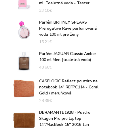
ml, Toaletná voda - Tester
33,10
€
Parfém BRITNEY SPEARS
Prerogative Rave parfumovaná
voda 100 ml pre ženy
15,21
€
Parfém JAGUAR Classic Amber
100 ml Men (toaletná voda)
48,60
€
CASELOGIC Reflect pouzdro na
notebook 14" REFPC114 - Coral
Gold / meruňková
28,39
€
DBRAMANTE1928 - Puzdro
Skagen Pro pre laptop
14''/MacBook 15'' 2016 tan