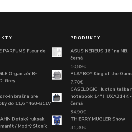
UKTY
PRODUKTY
E PARFUMS Fleur de
ASUS NEREUS 16'' na NB,
černá
10,89
€
LE Organizér B-
PLAYBOY King of the Gam
, Grey
7,70
€
CASELOGIC Huxton taška 
rk-In brašna pre
notebook 14" HUXA214K -
ky do 11,6 "460-BCLV
černá
34,90
€
AHN Detský ruksak -
THIERRY MUGLER Show
amarát / Modrý Sloník
31,30
€