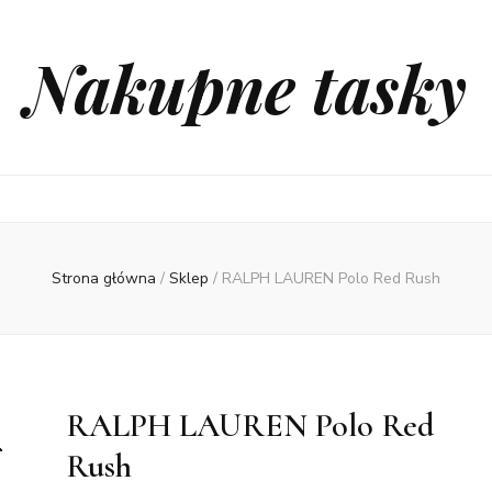
Nakupne tasky
Strona główna
/
Sklep
/
RALPH LAUREN Polo Red Rush
RALPH LAUREN Polo Red
Rush