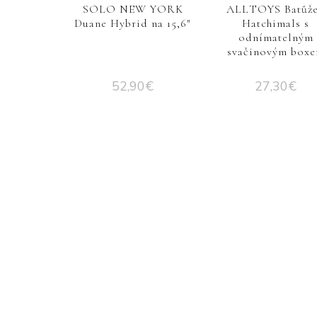
SOLO NEW YORK
ALLTOYS Batůž
Duane Hybrid na 15,6″
Hatchimals s
odnímatelným
svačinovým box
52,90
€
27,30
€