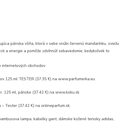
ujúca pánska vôňa, ktorá v sebe snúbi červenú mandarínku, sviežu
osti a energie a pomôže zdvihnúť sebavedomie, kedykoľvek to
ch internetových obchodov
ov 125 ml TESTER (37.35 €) na www.parfumerka.eu
, 125 ml, pánske (37.42 €) na www.koku.sk
– Tester (37.42 €) na onlineparfum.sk
 bambusova lampa, kabelky gant, dámske kožené tenisky adidas,