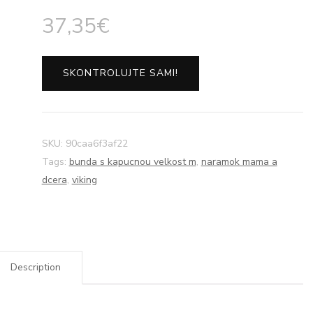
37,35
€
SKONTROLUJTE SAMI!
SKU:
90caa6f3af22
Tags:
bunda s kapucnou velkost m
,
naramok mama a
dcera
,
viking
Description