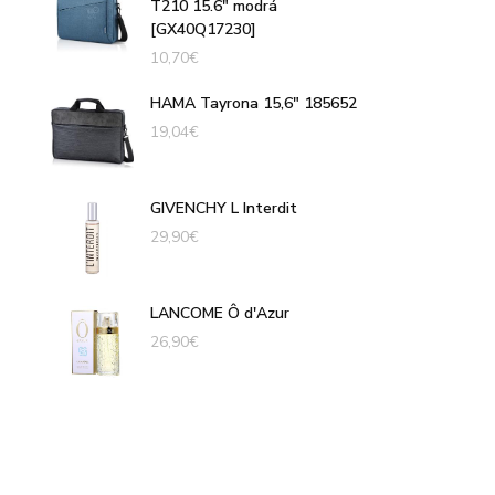
T210 15.6" modrá
[GX40Q17230]
10,70
€
HAMA Tayrona 15,6" 185652
19,04
€
GIVENCHY L Interdit
29,90
€
LANCOME Ô d'Azur
26,90
€