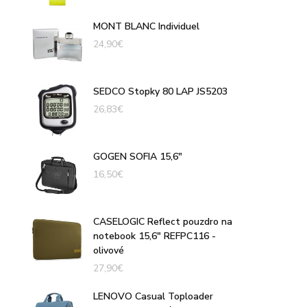
MONT BLANC Individuel
24,90
€
SEDCO Stopky 80 LAP JS5203
26,83
€
GOGEN SOFIA 15,6"
16,50
€
CASELOGIC Reflect pouzdro na
notebook 15,6" REFPC116 -
olivové
27,90
€
LENOVO Casual Toploader