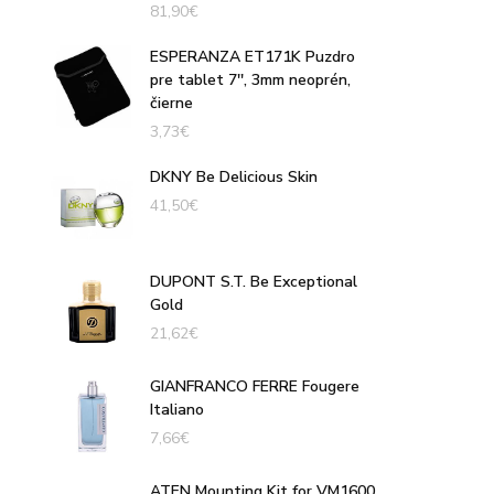
81,90
€
ESPERANZA ET171K Puzdro
pre tablet 7'', 3mm neoprén,
čierne
3,73
€
DKNY Be Delicious Skin
41,50
€
DUPONT S.T. Be Exceptional
Gold
21,62
€
GIANFRANCO FERRE Fougere
Italiano
7,66
€
ATEN Mounting Kit for VM1600