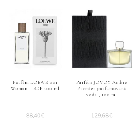
Parfém LOEWE 001
Parfém JOVOY Ambre
Woman – EDP 100 ml
Premier parfumovaná
voda , 100 ml
88,40
€
129,68
€