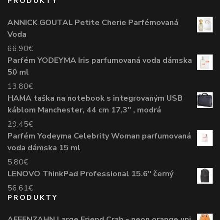
PRODUKTY
ANNICK GOUTAL Petite Cherie Parfémovaná
Voda
66,90
€
Parfém YODEYMA Iris parfumovaná voda dámska
50 ml
13,80
€
HAMA taška na notebook s integrovaným USB
káblom Manchester, 44 cm 17,3" , modrá
29,45
€
Parfém Yodeyma Celebrity Woman parfumovaná
voda dámska 15 ml
5,80
€
LENOVO ThinkPad Professional 15.6" černý
56,61
€
PRODUKTY
AFFENZAHN Large Friend Crab - neon orange uni