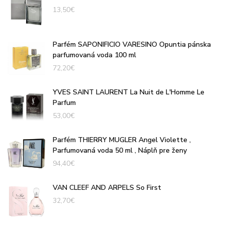
13,50
€
Parfém SAPONIFICIO VARESINO Opuntia pánska
parfumovaná voda 100 ml
72,20
€
YVES SAINT LAURENT La Nuit de L'Homme Le
Parfum
53,00
€
Parfém THIERRY MUGLER Angel Violette ,
Parfumovaná voda 50 ml , Náplň pre ženy
94,40
€
VAN CLEEF AND ARPELS So First
32,70
€