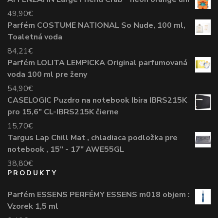
49,90
€
Parfém COSTUME NATIONAL So Nude, 100 ml,
Toaletná voda
84,21
€
Parfém LOLITA LEMPICKA Original parfumovaná
voda 100 ml pre ženy
54,90
€
CASELOGIC Puzdro na notebook Ibira IBRS215K
pro 15,6" CL-IBRS215K čierne
15,70
€
Targus Lap Chill Mat , chladiaca podložka pre
notebook , 15" - 17" AWE55GL
38,80
€
PRODUKTY
Parfém ESSENS PERFÉMY ESSENS m018 objem :
Vzorek 1,5 ml