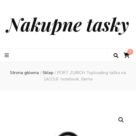
Nakupne tasky
0
Strona główna
/
Sklep
/
PORT ZURICH Toploading taška na
14/15,6” notebook, čierna