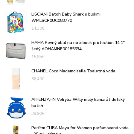
LISCIANI Batoh Baby Shark s blokmi
WMLSCP0UC083770
14,30
€
HAMA Pevný obal na notebook protection 14,1''
šedý AOHAMNE00185634
15,85
€
CHANEL Coco Mademoiselle Toaletná voda
66,40
€
AFFENZAHN Veľryba Willy malý kamarát detský
batoh
39,90
€
Parfém CUBA Maya for Women parfumovaná voda