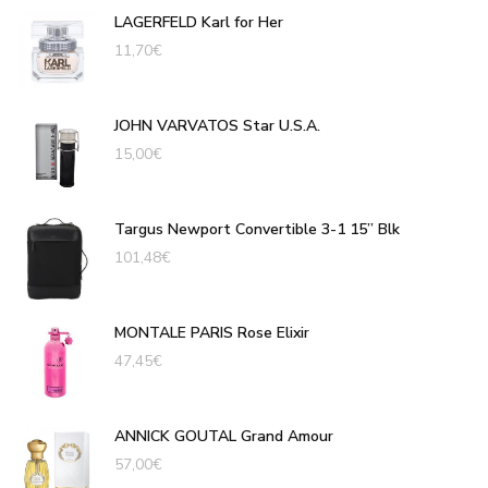
LAGERFELD Karl for Her
11,70
€
JOHN VARVATOS Star U.S.A.
15,00
€
Targus Newport Convertible 3-1 15” Blk
101,48
€
MONTALE PARIS Rose Elixir
47,45
€
ANNICK GOUTAL Grand Amour
57,00
€