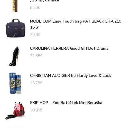
, 35 ml , dámske
8,50
€
MODE COM Easy Touch bag PAT BLACK ET-0210
15,6"
7,50
€
CAROLINA HERRERA Good Girl Dot Drama
72,85
€
CHRISTIAN AUDIGIER Ed Hardy Love & Luck
15,78
€
SKIP HOP - Zoo Batôžtek Mini Beruška
18,90
€