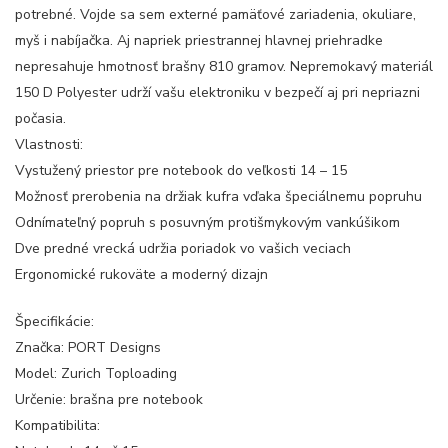
potrebné. Vojde sa sem externé pamäťové zariadenia, okuliare,
myš i nabíjačka. Aj napriek priestrannej hlavnej priehradke
nepresahuje hmotnosť brašny 810 gramov. Nepremokavý materiál
150 D Polyester udrží vašu elektroniku v bezpečí aj pri nepriazni
počasia.
Vlastnosti:
Vystužený priestor pre notebook do veľkosti 14 – 15
Možnosť prerobenia na držiak kufra vďaka špeciálnemu popruhu
Odnímateľný popruh s posuvným protišmykovým vankúšikom
Dve predné vrecká udržia poriadok vo vašich veciach
Ergonomické rukoväte a moderný dizajn
Špecifikácie:
Značka: PORT Designs
Model: Zurich Toploading
Určenie: brašna pre notebook
Kompatibilita: