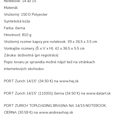
Notebook: 14 až 15
Materiál:
Vnútorný: 150 D Polyester
Syntetická koža
Farba: čierna
Hmotnosť: 810 g
Vnútorný rozmer kapsy pre notebook: 39 x 26,5 x 3,5 cm
Vonkajšie rozmery (Š x V x H): 42 x 36,5 x 5,5 cm
Záruka: doživotná (pri registrácii)
Popis tovaru je spravidla možné nájsť tiež na stránkach
internetových obchodov
PORT Zurich 14/15“ (34.50 €) na www.hej.sk
PORT Zurich 14/15“ (110301) čierna (34.50 €) na www.datart.sk
PORT ZURICH TOPLOADING BRASNA NA 14/15 NOTEBOOK,
CIERNA (30.59 €) na www.andreashop.sk