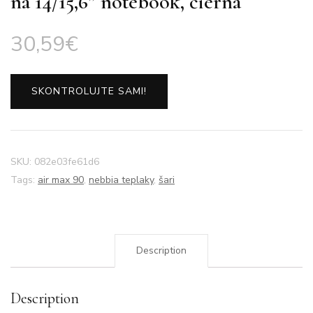
na 14/15,6” notebook, čierna
30,59
€
SKONTROLUJTE SAMI!
SKU:
082e03fe61d6
Tags:
air max 90
,
nebbia teplaky
,
šari
Description
Description