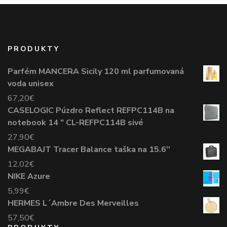
PRODUKTY
Parfém MANCERA Sicily 120 ml parfumovaná
voda unisex
67,20
€
CASELOGIC Púzdro Reflect REFPC114B na
notebook 14 " CL-REFPC114B sivé
27,90
€
MEGABAJT Tracer Balance taška na 15.6''
12,02
€
NIKE Azure
5,99
€
HERMES L´Ambre Des Merveilles
57,50
€