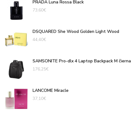
PRADA Luna Rossa Black
73,60
€
DSQUARED She Wood Golden Light Wood
44,40
€
SAMSONITE Pro-dlx 4 Laptop Backpack M čierna
176,25
€
LANCOME Miracle
37,10
€