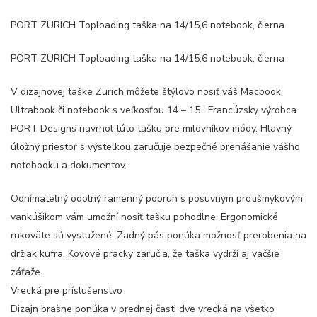
PORT ZURICH Toploading taška na 14/15,6 notebook, čierna
PORT ZURICH Toploading taška na 14/15,6 notebook, čierna
V dizajnovej taške Zurich môžete štýlovo nosiť váš Macbook,
Ultrabook či notebook s veľkosťou 14 – 15 . Francúzsky výrobca
PORT Designs navrhol túto tašku pre milovníkov módy. Hlavný
úložný priestor s výstelkou zaručuje bezpečné prenášanie vášho
notebooku a dokumentov.
Odnímateľný odolný ramenný popruh s posuvným protišmykovým
vankúšikom vám umožní nosiť tašku pohodlne. Ergonomické
rukoväte sú vystužené. Zadný pás ponúka možnosť prerobenia na
držiak kufra. Kovové pracky zaručia, že taška vydrží aj väčšie
záťaže.
Vrecká pre príslušenstvo
Dizajn brašne ponúka v prednej časti dve vrecká na všetko