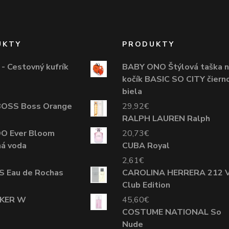
UKTY
PRODUKTY
- Cestovný kufrík
BABY ONO Štýlová taška 
kočík BASIC SO CITY čiern
biela
OSS Boss Orange
29,92
€
RALPH LAUREN Ralph
DO Ever Bloom
20,73
€
á voda
CUBA Royal
2,61
€
 Eau de Rochas
CAROLINA HERRERA 212 V
Club Edition
AKER W
45,60
€
COSTUME NATIONAL So
Nude