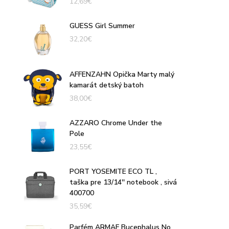
12,69
€
GUESS Girl Summer
32,20
€
AFFENZAHN Opička Marty malý
kamarát detský batoh
38,00
€
AZZARO Chrome Under the
Pole
23,55
€
PORT YOSEMITE ECO TL ,
taška pre 13/14'' notebook , sivá
400700
35,59
€
Parfém ARMAF Bucephalus No.