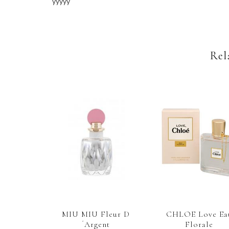
yyyyy
Rel
MIU MIU Fleur D
CHLOE Love Ea
´Argent
Florale