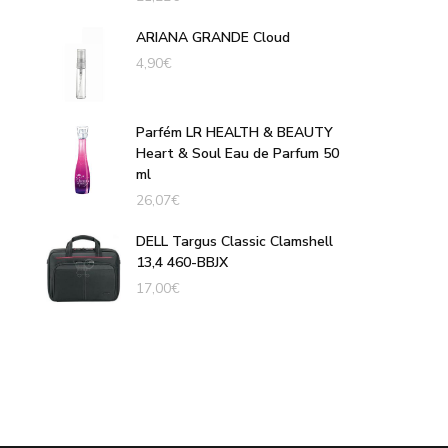
ARIANA GRANDE Cloud
4,90
€
Parfém LR HEALTH & BEAUTY
Heart & Soul Eau de Parfum 50
ml
26,07
€
DELL Targus Classic Clamshell
13,4 460-BBJX
17,00
€