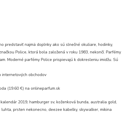
o predstaviť najmä doplnky ako sú slnečné okuliare, hodinky,
značkou Police, ktorá bola založená v roku 1983, nekončí. Parfémy
am. Moderné parfémy Police prispievajú k dokresleniu imidžu. Sú
ch internetových obchodov
da (19.60 €) na onlineparfum.sk
 kalendár 2019, hamburger sv, koženková bunda, australia gold,
y, luhta, prsten nekonecno, deezee kabelky, skywalker, mikina