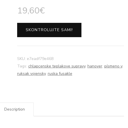
19,60
€
SKONTROLUJTE SAMI!
SKU:
e7eadf79e468
Tags:
chlapcenske teplakove supravy
,
hanover
,
písmeno v
,
ruksak vojensky
,
ruska fusakle
Description