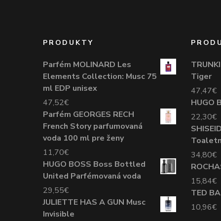
PRODUKTY
PROD
Parfém MOLINARD Les
TRUNKI 
Elements Collection: Musc 75
Tiger
ml EDP unisex
47,47
€
47,52
€
HUGO B
Parfém GEORGES RECH
22,30
€
French Story parfumovaná
SHISEI
voda 100 ml pre ženy
Toaletn
11,70
€
34,80
€
HUGO BOSS Boss Bottled
ROCHAS
United Parfémovaná voda
15,84
€
29,55
€
TED B
JULIETTE HAS A GUN Musc
10,96
€
Invisible