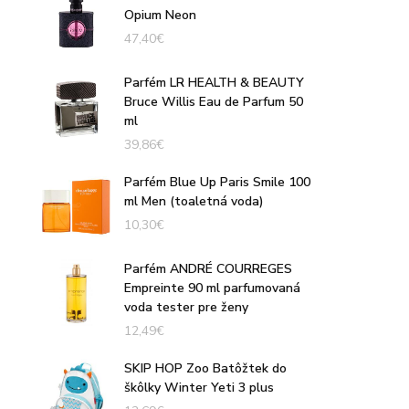
Opium Neon
47,40
€
Parfém LR HEALTH & BEAUTY
Bruce Willis Eau de Parfum 50
ml
39,86
€
Parfém Blue Up Paris Smile 100
ml Men (toaletná voda)
10,30
€
Parfém ANDRÉ COURREGES
Empreinte 90 ml parfumovaná
voda tester pre ženy
12,49
€
SKIP HOP Zoo Batôžtek do
škôlky Winter Yeti 3 plus