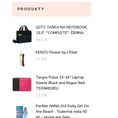
PRODUKTY
LEITZ TAŠKA NA NOTEBOOK,
13,3", "COMPLETE", ČIERNA
84,42
€
KENZO Flower by L'Elixir
27,35
€
Targus Pulse 13-14'' Laptop
Sleeve Black and Rogue Red
TSS94813EU
13,36
€
Parfém ANNA SUI Dolly Girl On
the Beach , Toaletná voda 50
ml - tester pre ženy