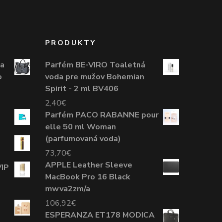
PRODUKTY
na
Parfém BE-VIRO Toaletná
o
voda pre mužov Bohemian
Spirit - 2 ml BV406
2,40
€
Parfém PACO RABANNE pour
elle 50 ml Woman
(parfumovaná voda)
73,70
€
APPLE Leather Sleeve
IP
MacBook Pro 16 Black
mwva2zm/a
106,92
€
ESPERANZA ET178 MODICA