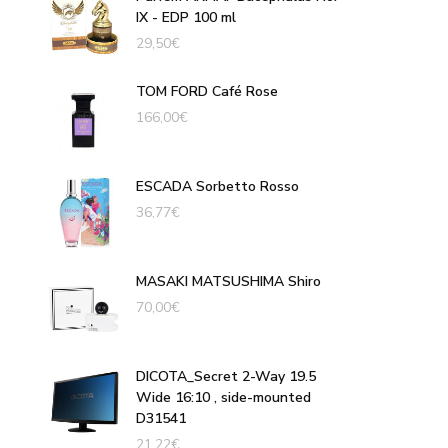
IX - EDP 100 ml
29,50
€
TOM FORD Café Rose
166,00
€
ESCADA Sorbetto Rosso
36,77
€
MASAKI MATSUSHIMA Shiro
70,00
€
DICOTA_Secret 2-Way 19.5
Wide 16:10 , side-mounted
D31541
21,22
€