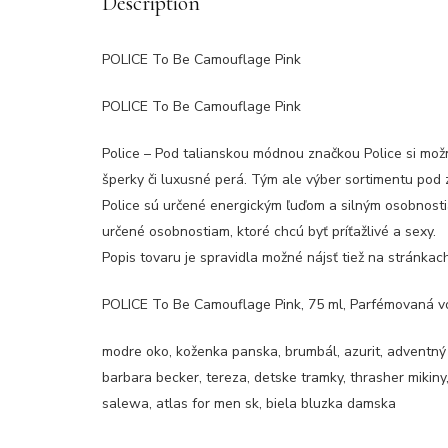
Description
POLICE To Be Camouflage Pink
POLICE To Be Camouflage Pink
Police – Pod talianskou módnou značkou Police si možn
šperky či luxusné perá. Tým ale výber sortimentu pod 
Police sú určené energickým ľuďom a silným osobnosti
určené osobnostiam, ktoré chcú byť príťažlivé a sexy.
Popis tovaru je spravidla možné nájsť tiež na stránka
POLICE To Be Camouflage Pink, 75 ml, Parfémovaná vo
modre oko, koženka panska, brumbál, azurit, adventný
barbara becker, tereza, detske tramky, thrasher mikin
salewa, atlas for men sk, biela bluzka damska