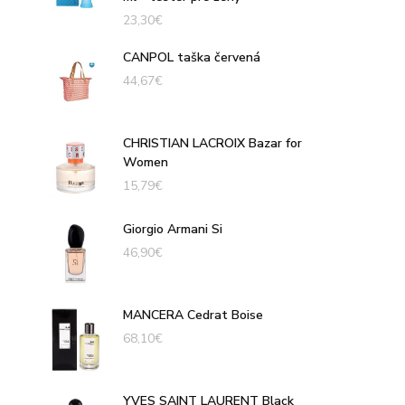
23,30
€
CANPOL taška červená
44,67
€
CHRISTIAN LACROIX Bazar for
Women
15,79
€
Giorgio Armani Si
46,90
€
MANCERA Cedrat Boise
68,10
€
YVES SAINT LAURENT Black