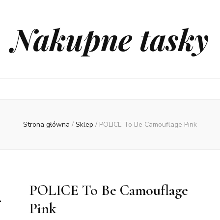
Nakupne tasky
Strona główna
/
Sklep
/
POLICE To Be Camouflage Pink
POLICE To Be Camouflage
Pink