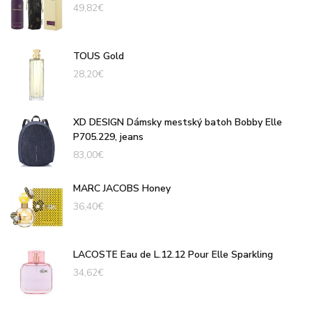
49,82
€
TOUS Gold
28,20
€
XD DESIGN Dámsky mestský batoh Bobby Elle
P705.229, jeans
83,00
€
MARC JACOBS Honey
36,40
€
LACOSTE Eau de L.12.12 Pour Elle Sparkling
34,62
€