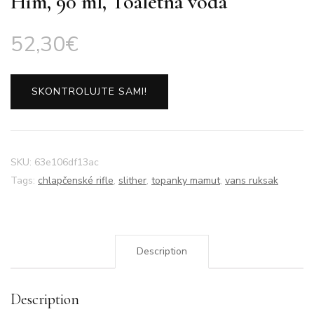
Him, 90 ml, Toaletná voda
52,30
€
SKONTROLUJTE SAMI!
SKU:
63e106df13ac
Tags:
chlapčenské rifle
,
slither
,
topanky mamut
,
vans ruksak
Description
Description