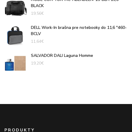
BLACK
19,56
€
DELL Work-In brašna pre notebooky do 11,6 "460-
BCLV
11,64
€
SALVADOR DALI Laguna Homme
19,20
€
PRODUKTY