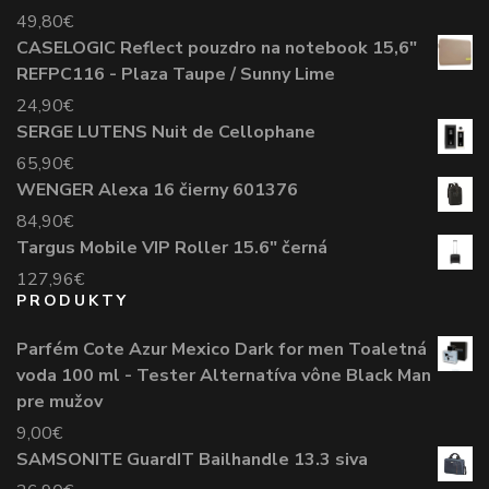
49,80
€
CASELOGIC Reflect pouzdro na notebook 15,6"
REFPC116 - Plaza Taupe / Sunny Lime
24,90
€
SERGE LUTENS Nuit de Cellophane
65,90
€
WENGER Alexa 16 čierny 601376
84,90
€
Targus Mobile VIP Roller 15.6" černá
127,96
€
PRODUKTY
Parfém Cote Azur Mexico Dark for men Toaletná
voda 100 ml - Tester Alternatíva vône Black Man
pre mužov
9,00
€
SAMSONITE GuardIT Bailhandle 13.3 siva