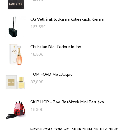
CG Veľká aktovka na kolieskach, čierna
163,56
€
Christian Dior J'adore In Joy
45,50
€
TOM FORD Metallique
87,80
€
SKIP HOP - Zoo Batôžtek Mini Beruška
18,90
€
MODE COM TOR-MC-ABERDEEN-15-BLA 15,6"