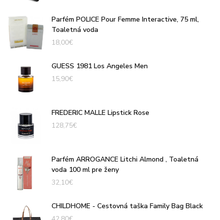
Parfém POLICE Pour Femme Interactive, 75 ml,
Toaletná voda
18,00
€
GUESS 1981 Los Angeles Men
15,90
€
FREDERIC MALLE Lipstick Rose
128,75
€
Parfém ARROGANCE Litchi Almond , Toaletná
voda 100 ml pre ženy
32,10
€
CHILDHOME - Cestovná taška Family Bag Black
42,80
€