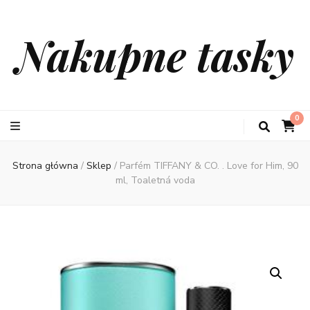
Nakupne tasky
0
Strona główna
/
Sklep
/
Parfém TIFFANY & CO. . Love for Him, 90
ml, Toaletná voda