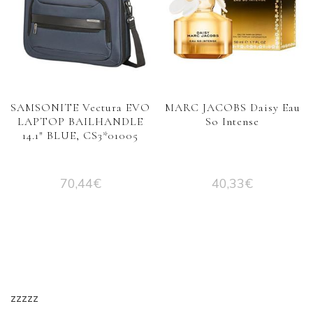
SAMSONITE Vectura EVO
MARC JACOBS Daisy Eau
LAPTOP BAILHANDLE
So Intense
14.1″ BLUE, CS3*01005
70,44
€
40,33
€
zzzzz