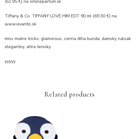
(61.95 €) na onlineparfum.sk
Tiffany & Co. TIFFANY LOVE HIM EDT 90 ml (69.30 €) na
www.vivantis.sk
miss mokre tricko, glamorous, cierna dlha bunda, damsky ruksak
elegantny, altra tenisky
yyyyy
Related products