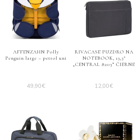
AFFENZAHN Polly
RIVACASE PUZDRO NA
Penguin large – petrol uni
NOTEBOOK, 13,3″
„CENTRAL 8203” ČIERNE
49,90
€
12,00
€