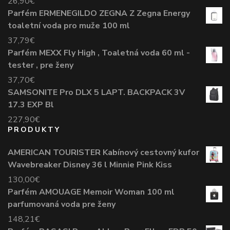
26,90
€
Parfém ERMENEGILDO ZEGNA Z Zegna Energy
toaletní voda pro muže 100 ml
37,79
€
Parfém MEXX Fly High , Toaletná voda 60 ml -
tester , pre ženy
37,70
€
SAMSONITE Pro DLX 5 LAPT. BACKPACK 3V
17.3 EXP Bl
227,90
€
PRODUKTY
AMERICAN TOURISTER Kabínový cestovný kufor
Wavebreaker Disney 36 l Minnie Pink Kiss
130,00
€
Parfém AMOUAGE Memoir Woman 100 ml
parfumovaná voda pre ženy
148,21
€