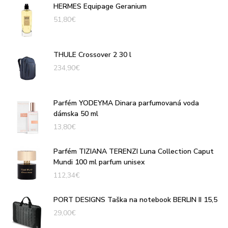
HERMES Equipage Geranium
51,80
€
THULE Crossover 2 30 l
234,90
€
Parfém YODEYMA Dinara parfumovaná voda
dámska 50 ml
13,80
€
Parfém TIZIANA TERENZI Luna Collection Caput
Mundi 100 ml parfum unisex
112,34
€
PORT DESIGNS Taška na notebook BERLIN II 15,5
29,00
€