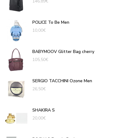
146,89
€
POLICE To Be Men
10,00
€
BABYMOOV Glitter Bag cherry
105,50
€
SERGIO TACCHINI Ozone Men
26,50
€
SHAKIRA S
20,00
€