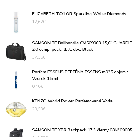
ELIZABETH TAYLOR Sparkling White Diamonds
12,62
€
SAMSONITE Bailhandle CM509003 15,6'' GUARDIT
2.0 comp, pock, tblt, doc, Black
37,15
€
Parfém ESSENS PERFÉMY ESSENS m025 objem :
Vzorek 1,5 ml
0,40
€
KENZO World Power Parfémovaná Voda
29,53
€
SAMSONITE XBR Backpack 17.3 čierny 08N*09005