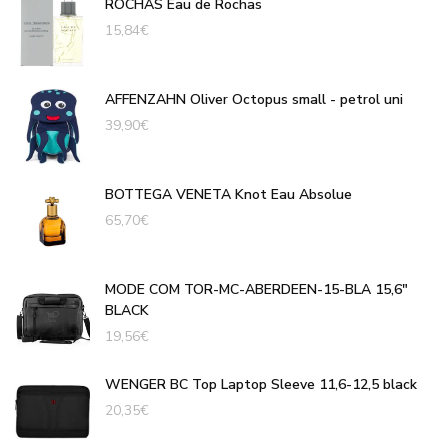
ROCHAS Eau de Rochas
15,84
€
AFFENZAHN Oliver Octopus small - petrol uni
39,90
€
BOTTEGA VENETA Knot Eau Absolue
65,70
€
MODE COM TOR-MC-ABERDEEN-15-BLA 15,6"
BLACK
19,56
€
WENGER BC Top Laptop Sleeve 11,6-12,5 black
20,35
€