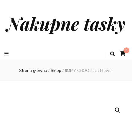
Nakupne tasky
0
Strona główna
/
Sklep
/
JIMMY CHOO Illicit Flower