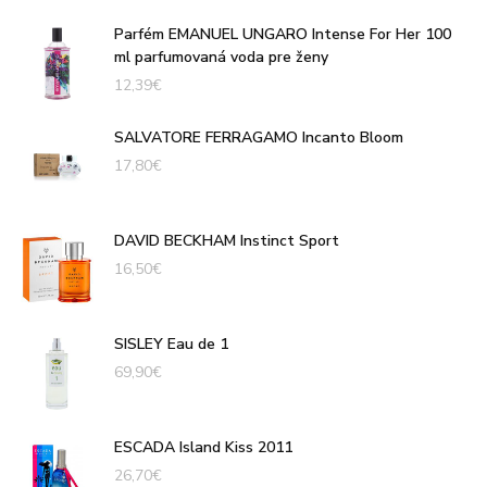
Parfém EMANUEL UNGARO Intense For Her 100
ml parfumovaná voda pre ženy
12,39
€
SALVATORE FERRAGAMO Incanto Bloom
17,80
€
DAVID BECKHAM Instinct Sport
16,50
€
SISLEY Eau de 1
69,90
€
ESCADA Island Kiss 2011
26,70
€