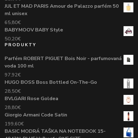
JUL ET MAD PARIS Amour de Palazzo parfém 50
ml unisex
65,80
€
BABYMOOV BABY Style
50,20
€
PRODUKTY
Parfém ROBERT PIGUET Bois Noir - parfumovaná
voda 100 ml
97,92
€
HUGO BOSS Boss Bottled On-The-Go
28,50
€
BVLGARI Rose Goldea
28,80
€
Giorgio Armani Code Satin
199,60
€
BASIC MODRÁ TAŠKA NA NOTEBOOK 15-