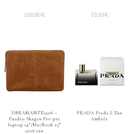
100,80
€
10,33
€
DBRAMANTE1928 –
PRADA Prada L´Eau
Puzdro Skagen Pro pre
Ambrée
laptop 14”/MacBook 15”
2016 tan