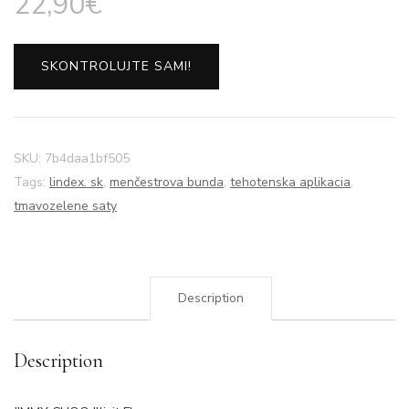
22,90
€
SKONTROLUJTE SAMI!
SKU:
7b4daa1bf505
Tags:
lindex. sk
,
menčestrova bunda
,
tehotenska aplikacia
,
tmavozelene saty
Description
Description