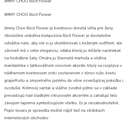
JIMMY CHOO Illicit Flower
JIMMY CHOO Illicit Flower
Jimmy Choo Illicit Flower je kvetinovo-drevitá vôňa pre ženy.
Absolútne unikátna kompozícia Illicit Flower je dostatočne
odvážna nato, aby ste si ju skombinovali s koženým outfitom, ale
zároveň má v sebe eleganciu, vďaka ktorej ju môžete nastriekať
na hodvábne šaty. Otvára ju šťavnatá marhuľa a vitálna
mandarínka v ľahkovážnom ovocnom akorde, ktorý sa rozplýva v
nádhernom kvetinovom srdci zostavenom z tónov ruže, kvetu
grapefruitu a zmyselného jazmínu do vône osviežujúcej pokožku i
ovzdušie. Krémový santal a vláčne zvodné pižmo sa v základe
presadzujú nad sladkými citrusovými akcentmi a zahaľujú telo
závojom tajomna symbolizujúcim všetko, čo je nezabudnuteľné.
Popis tovaru je spravidla možné nájsť tiež na stránkach
internetových obchodov