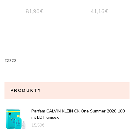
81,90
€
41,16
€
zzzzz
PRODUKTY
Parfém CALVIN KLEIN CK One Summer 2020 100
ml EDT unisex
15,50
€