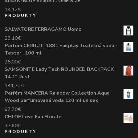
4043N-BLUE Veľkosť : ONE SIZE
14,12
€
PRODUKTY
SALVATORE FERRAGAMO Uomo
23,10
€
Parfém CERRUTI 1881 Fairplay Toaletná voda -
Tester , 100 ml
25,00
€
SAMSONITE Lady Tech ROUNDED BACKPACK
14.1" Rust
141,72
€
Parfém MANCERA Rainbow Collection Aqua
Wood parfumovaná voda 120 ml unisex
67,70
€
CHLOE Love Eau Florale
37,60
€
PRODUKTY