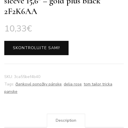
sleeve 15,6″ – gold plus black
2F2K6AA
10,33
€
SKONTROLUJTE SAMI!
SKU:
3ca55bef4b40
Tags:
členkové ponožky pánske
,
delia rose
,
tom tailor tricka
panske
Description