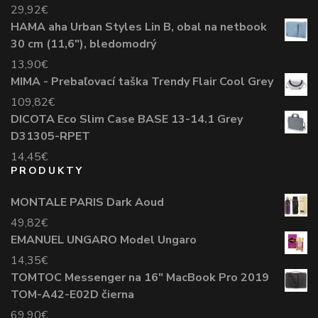
29,92
€
HAMA aha Urban Styles Lin B, obal na netbook
30 cm (11,6"), bledomodrý
13,90
€
MIMA - Prebaľovací taška Trendy Flair Cool Grey
109,82
€
DICOTA Eco Slim Case BASE 13-14.1 Grey
D31305-RPET
14,45
€
PRODUKTY
MONTALE PARIS Dark Aoud
49,82
€
EMANUEL UNGARO Model Ungaro
14,35
€
TOMTOC Messenger na 16" MacBook Pro 2019
TOM-A42-E02D čierna
69,90
€