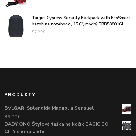
Targus Cypress Security Backpack with EcoSmart,
batoh na notebook , 15.6", modrý TBB58801GL
57,25
€
PRODUKTY
BVLGARI Splendida Magnolia Sensuel
36,00
€
BABY ONO Štýlová taška na kočík BASIC SO
CITY čierno biela