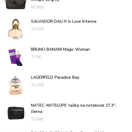
60,90
€
SALVADOR DALI It Is Love Intense
16,00
€
BRUNO BANANI Magic Woman
7,70
€
LAGERFELD Paradise Bay
15,95
€
NATEC ANTELOPE taška na notebook 17,3'',
čierna
10,84
€