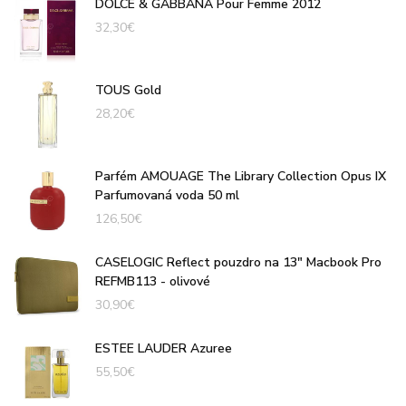
DOLCE & GABBANA Pour Femme 2012
32,30
€
TOUS Gold
28,20
€
Parfém AMOUAGE The Library Collection Opus IX
Parfumovaná voda 50 ml
126,50
€
CASELOGIC Reflect pouzdro na 13" Macbook Pro
REFMB113 - olivové
30,90
€
ESTEE LAUDER Azuree
55,50
€