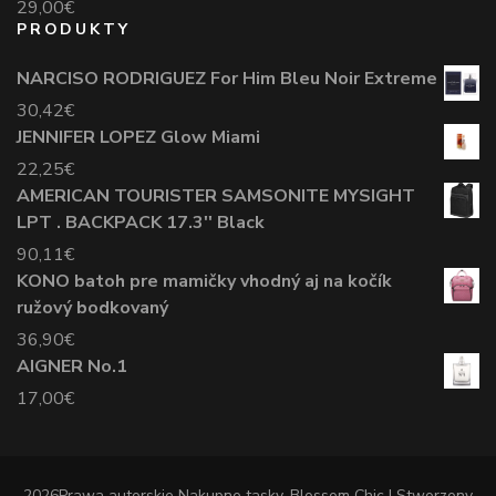
29,00
€
PRODUKTY
NARCISO RODRIGUEZ For Him Bleu Noir Extreme
30,42
€
JENNIFER LOPEZ Glow Miami
22,25
€
AMERICAN TOURISTER SAMSONITE MYSIGHT
LPT . BACKPACK 17.3'' Black
90,11
€
KONO batoh pre mamičky vhodný aj na kočík
ružový bodkovaný
36,90
€
AIGNER No.1
17,00
€
2026Prawa autorskie
Nakupne tasky
.
Blossom Chic | Stworzony