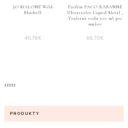
JO MALONE Wild
Parfém PACO RABANNE
Bluebell
Ultraviolet Liquid Metal ,
Toaletná voda 100 ml pre
mužov
45,76
€
66,70
€
zzzzz
PRODUKTY