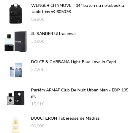
WENGER CITYMOVE - 14" batoh na notebook a
tablet černý 605076
65,90
€
JIL SANDER Ultrasense
30,90
€
DOLCE & GABBANA Light Blue Love in Capri
32,20
€
Parfém ARMAF Club De Nuit Urban Man - EDP 105
ml
15,91
€
BOUCHERON Tubereuse de Madras
90,90
€