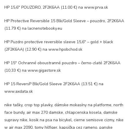
HP 15,6″ POUZDRO, 2F2K6AA (11.00 €) na www.prva.sk
HP Protective Reversible 15 Blk/Gold Sleeve – pouzdro, 2F2K6AA
(11.79 €) na lacnenotebooky.eu
HP Puzdro protective reversible sleeve 15,6″ – gold + black
(2F2K6AA) (12.90 €) na www.hpobchod.sk
HP 15″ Ochranné oboustranné pouzdro – černo-zlaté 2F2K6AA
(10.33 €) na www.gigastore.sk
HP 15 ReversP Blk/Gold Sleeve 2F2K6AA (13.51 €) na
www.axdata.sk
nike tašky, crop top plavky, dámske mokasíny na platforme, north
face bundy, air max 270 damske, chlapcenska kosela, damske
supravy nike, kosik na psa na bicykel, cierne semisove cizmy, nike
w air max 2090, tomy hilfiger, kapsička cez rameno, panske