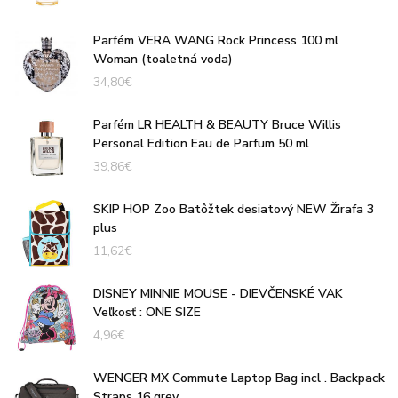
Parfém VERA WANG Rock Princess 100 ml
Woman (toaletná voda)
34,80
€
Parfém LR HEALTH & BEAUTY Bruce Willis
Personal Edition Eau de Parfum 50 ml
39,86
€
SKIP HOP Zoo Batôžtek desiatový NEW Žirafa 3
plus
11,62
€
DISNEY MINNIE MOUSE - DIEVČENSKÉ VAK
Veľkosť : ONE SIZE
4,96
€
WENGER MX Commute Laptop Bag incl . Backpack
Straps 16 grey