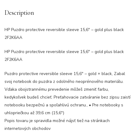
Description
HP Puzdro protective reversible sleeve 15,6″ – gold plus black
2F2K6AA
HP Puzdro protective reversible sleeve 15,6″ – gold plus black
2F2K6AA
Puzdro protective reversible sleeve 15,6″ – gold + black, Zabal
svoj notebook do puzdra z odolného neoprénového materiálu.
Vďaka obojstrannému prevedenie môžeš zmeniť farbu,
kedykoľvek budeš chcieť. Preťahovacie zatváranie bez zipsu zaistí
notebooku bezpečnú a spoľahlivú ochranu., • Pre notebooky s
uhlopriečkou až 39,6 cm (15,6″)
Popis tovaru je spravidla možné nájsť tiež na stránkach
internetových obchodov