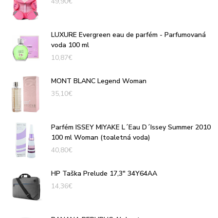
49,90
€
LUXURE Evergreen eau de parfém - Parfumovaná
voda 100 ml
10,87
€
MONT BLANC Legend Woman
35,10
€
Parfém ISSEY MIYAKE L´Eau D´Issey Summer 2010
100 ml Woman (toaletná voda)
40,80
€
HP Taška Prelude 17,3" 34Y64AA
14,36
€