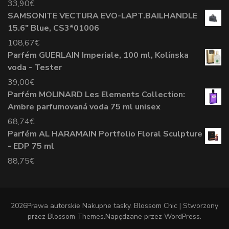
33,90
€
SAMSONITE VECTURA EVO-LAPT.BAILHANDLE
15.6" Blue, CS3*01006
108,67
€
Parfém GUERLAIN Imperiale, 100 ml, Kolínska
voda - Tester
39,00
€
Parfém MOLINARD Les Elements Collection:
Ambre parfumovaná voda 75 ml unisex
68,74
€
Parfém AL HARAMAIN Portfolio Floral Sculpture
- EDP 75 ml
88,75
€
2026Prawa autorskie
Nakupne tasky
.
Blossom Chic | Stworzony
przez
Blossom Themes
.Napędzane przez
WordPress
.