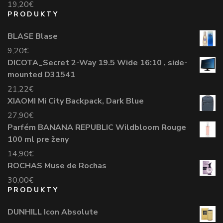
19,20
€
PRODUKTY
BLASE Blase
9,20
€
DICOTA_Secret 2-Way 19.5 Wide 16:10 , side-
mounted D31541
21,22
€
XIAOMI Mi City Backpack, Dark Blue
27,90
€
Parfém BANANA REPUBLIC Wildbloom Rouge
100 ml pre ženy
14,90
€
ROCHAS Muse de Rochas
30,00
€
PRODUKTY
DUNHILL Icon Absolute