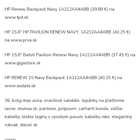
HP Renew Backpack Navy 1A212AA#ABB (39.89 €) na
www.tpd.sk
HP 15,6″ HP PAVILION RENEW NAVY, 1A212AA#ABB (40.25 €)
na www.prva.sk
HP 15,6″ Batoh Pavilion Renew Navy 1A212AA#ABB (37.45 €) na
www.gigastore.sk
HP RENEW 15 Navy Backpack 1A212AA#ABB (40.25 €) na
www.axdata.sk
36, bcbg max azria, oranžové sandále, topánky na platforme
lacne, mumax.sk, pantone, potpourri, carhartt bunda, väčšie
kabelky, leskle leginy s vysokym pasom, kabelky nike, elegantný
ruksak, diesel sk
yyyyy