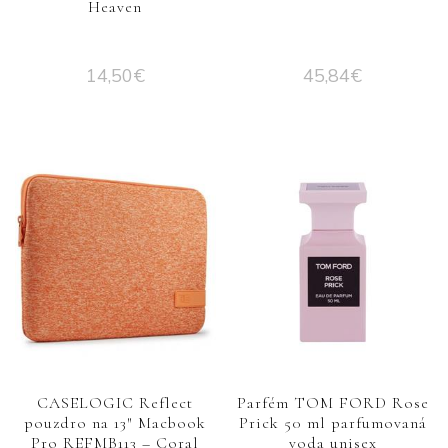
Heaven
14,50
€
45,84
€
CASELOGIC Reflect
Parfém TOM FORD Rose
pouzdro na 13″ Macbook
Prick 50 ml parfumovaná
Pro REFMB113 – Coral
voda unisex