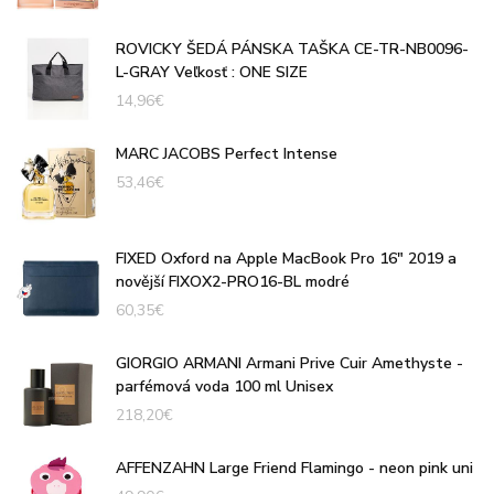
ROVICKY ŠEDÁ PÁNSKA TAŠKA CE-TR-NB0096-
L-GRAY Veľkosť : ONE SIZE
14,96
€
MARC JACOBS Perfect Intense
53,46
€
FIXED Oxford na Apple MacBook Pro 16" 2019 a
novější FIXOX2-PRO16-BL modré
60,35
€
GIORGIO ARMANI Armani Prive Cuir Amethyste -
parfémová voda 100 ml Unisex
218,20
€
AFFENZAHN Large Friend Flamingo - neon pink uni