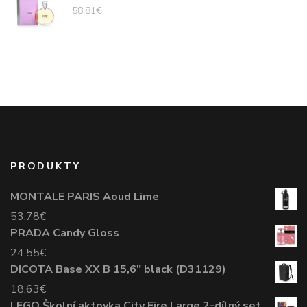
58,81
€
PRODUKTY
MONTALE PARIS Aoud Lime
53,78
€
PRADA Candy Gloss
24,55
€
DICOTA Base XX B 15,6" black (D31129)
18,63
€
LEGO Školní aktovka City Fire Large 2-dílný set