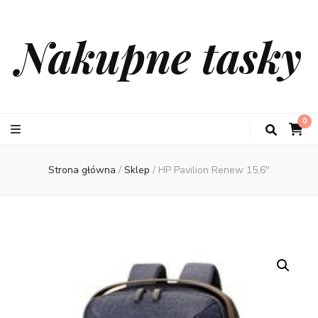
Nakupne tasky
0
Strona główna
/
Sklep
/
HP Pavilion Renew 15,6″