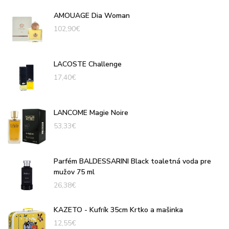
AMOUAGE Dia Woman
102,90
€
LACOSTE Challenge
17,40
€
LANCOME Magie Noire
53,33
€
Parfém BALDESSARINI Black toaletná voda pre
mužov 75 ml
26,38
€
KAZETO - Kufrík 35cm Krtko a mašinka
12,55
€