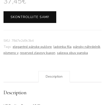
37,45
€
SKONTROLUJTE SAMI!
SKU:
78d7e2d9c3b4
Tags:
elegantné pánske pulóvre
,
ladvinka fila
,
pánsky náhrdelník
,
písmeno v
,
reserved zlavovy kupon
,
salewa obuv panska
Description
Description