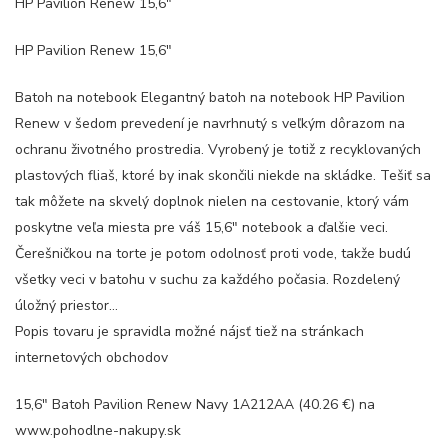
HP Pavilion Renew 15,6″
HP Pavilion Renew 15,6″
Batoh na notebook Elegantný batoh na notebook HP Pavilion
Renew v šedom prevedení je navrhnutý s veľkým dôrazom na
ochranu životného prostredia. Vyrobený je totiž z recyklovaných
plastových fliaš, ktoré by inak skončili niekde na skládke. Tešiť sa
tak môžete na skvelý doplnok nielen na cestovanie, ktorý vám
poskytne veľa miesta pre váš 15,6″ notebook a ďalšie veci.
Čerešničkou na torte je potom odolnosť proti vode, takže budú
všetky veci v batohu v suchu za každého počasia. Rozdelený
úložný priestor…
Popis tovaru je spravidla možné nájsť tiež na stránkach
internetových obchodov
15,6″ Batoh Pavilion Renew Navy 1A212AA (40.26 €) na
www.pohodlne-nakupy.sk