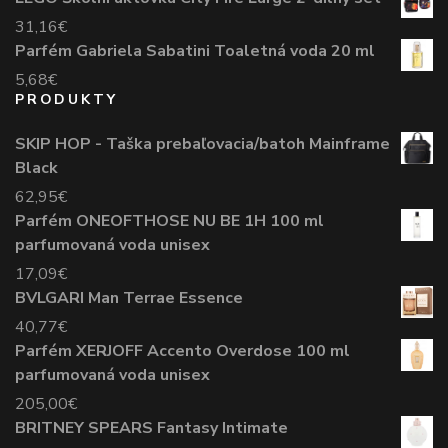
31,16
€
Parfém Gabriela Sabatini Toaletná voda 20 ml
5,68
€
PRODUKTY
SKIP HOP - Taška prebaľovacia/batoh Mainframe
Black
62,95
€
Parfém ONEOFTHOSE NU BE 1H 100 ml
parfumovaná voda unisex
17,09
€
BVLGARI Man Terrae Essence
40,77
€
Parfém XERJOFF Accento Overdose 100 ml
parfumovaná voda unisex
205,00
€
BRITNEY SPEARS Fantasy Intimate