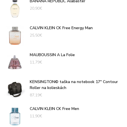
BANANA REPUBLIC Alabaster
20,90
€
CALVIN KLEIN CK Free Energy Man
25,50
€
MAUBOUSSIN A La Folie
11,79
€
KENSINGTON© taška na notebook 17'' Contour
Roller na kolieskách
87,19
€
CALVIN KLEIN CK Free Men
11,90
€