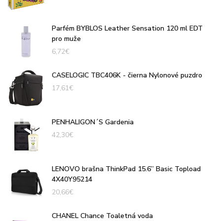
Parfém BYBLOS Leather Sensation 120 ml EDT
pro muže
6,72
€
CASELOGIC TBC406K - čierna Nylonové puzdro
17,61
€
PENHALIGON´S Gardenia
42,30
€
LENOVO brašna ThinkPad 15.6” Basic Topload
4X40Y95214
20,66
€
CHANEL Chance Toaletná voda