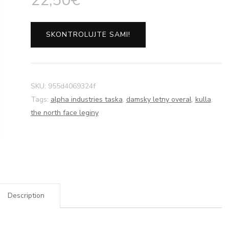
22,50
€
SKONTROLUJTE SAMI!
SKU:
955d4069324f
Tags:
alpha industries taska
,
damsky letny overal
,
kulla
,
the north face leginy
Description