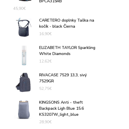
BPCA315RB
45,90
€
CARETERO doplnky Taška na
kočík - black Čierna
16,90
€
ELIZABETH TAYLOR Sparkling
White Diamonds
12,62
€
RIVACASE 7529 13,3, sivý
7529GR
52,75
€
KINGSONS Anti - theft
Backpack Ligh Blue 15.6
KS3207W_light_blue
28,90
€