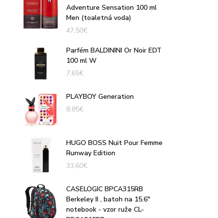
Adventure Sensation 100 ml
Men (toaletná voda)
47,50
€
Parfém BALDININI Or Noir EDT
100 ml W
7,65
€
PLAYBOY Generation
8,85
€
HUGO BOSS Nuit Pour Femme
Runway Edition
33,60
€
CASELOGIC BPCA315RB
Berkeley II , batoh na 15.6"
notebook - vzor ruže CL-