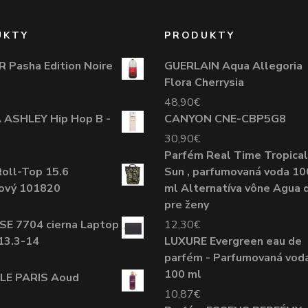
UKTY
PRODUKTY
 Pasha Edition Noire
GUERLAIN Aqua Allegoria
Flora Cherrysia
48,90
€
 ASHLEY Hip Hop B -
CANYON CNE-CBP5G8
30,90
€
Parfém Real Time Tropical
oll-Top 15.6
Sun , parfumovaná voda 10
ový 101820
ml Alternatíva vône Agua 
pre ženy
E 7704 cierna Laptop
12,30
€
13.3-14
LUXURE Evergreen eau de
parfém - Parfumovaná vod
100 ml
E PARIS Aoud
10,87
€