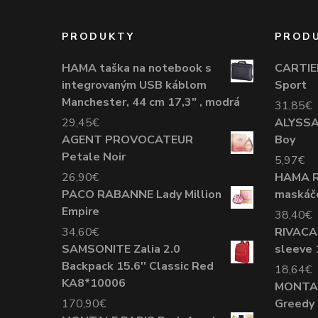
PRODUKTY
PROD
HAMA taška na notebook s
CARTIER
integrovaným USB káblom
Sport
Manchester, 44 cm 17,3" , modrá
31,85
€
29,45
€
ALYSSA
AGENT PROVOCATEUR
Boy
Petale Noir
5,97
€
26,90
€
HAMA R
PACO RABANNE Lady Million
maskáč
Empire
38,40
€
34,60
€
RIVACAS
SAMSONITE Zalia 2.0
sleeve 
Backpack 15.6'' Classic Red
18,64
€
KA8*10006
MONTAL
170,90
€
Greedy