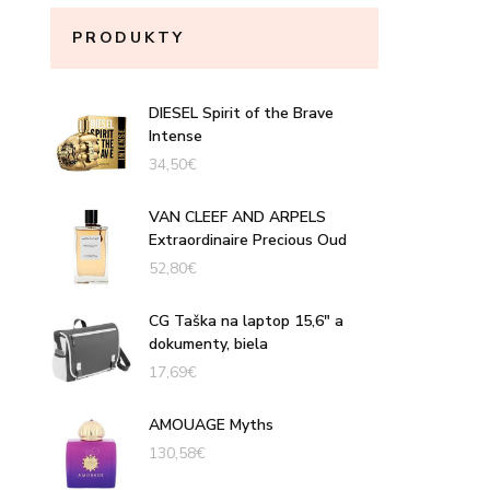
PRODUKTY
DIESEL Spirit of the Brave
Intense
34,50
€
VAN CLEEF AND ARPELS
Extraordinaire Precious Oud
52,80
€
CG Taška na laptop 15,6" a
dokumenty, biela
17,69
€
AMOUAGE Myths
130,58
€