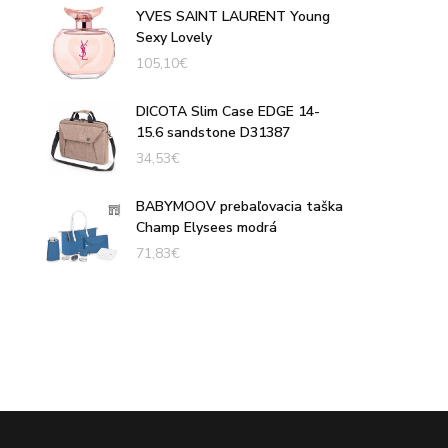
YVES SAINT LAURENT Young
Sexy Lovely
105,10
€
DICOTA Slim Case EDGE 14-
15.6 sandstone D31387
34,53
€
BABYMOOV prebaľovacia taška
Champ Elysees modrá
71,83
€