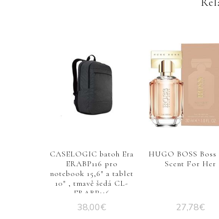
Rel
CASELOGIC batoh Era
HUGO BOSS Boss 
ERABP116 pro
Scent For Her
notebook 15,6″ a tablet
10″ , tmavě šedá CL-
ERABP116
38,00
€
27,78
€