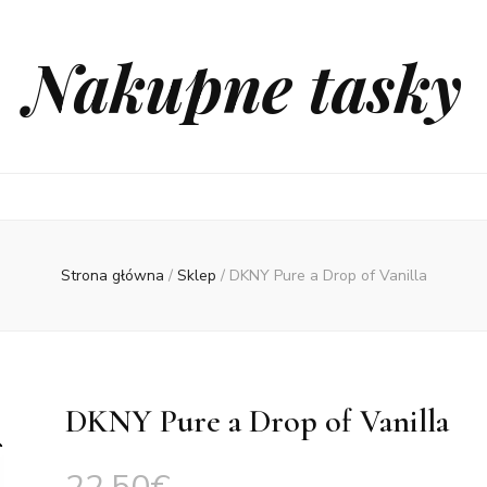
Nakupne tasky
Strona główna
/
Sklep
/
DKNY Pure a Drop of Vanilla
DKNY Pure a Drop of Vanilla