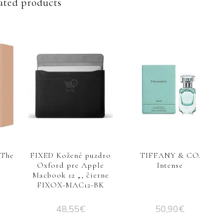
ated products
The
FIXED Kožené puzdro
TIFFANY & CO.
Oxford pre Apple
Intense
Macbook 12 „, čierne
FIXOX-MAC12-BK
48,55
€
50,90
€