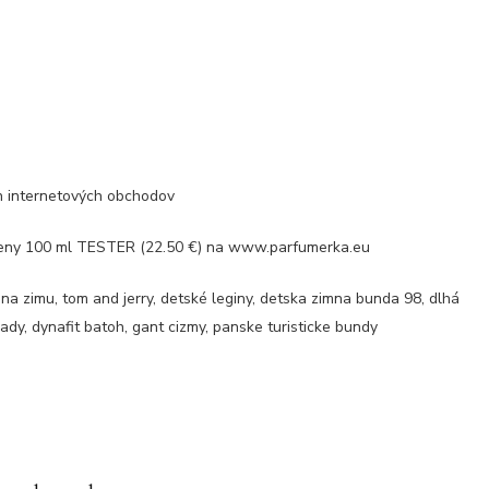
ch internetových obchodov
ženy 100 ml TESTER (22.50 €) na www.parfumerka.eu
a zimu, tom and jerry, detské leginy, detska zimna bunda 98, dlhá
rady, dynafit batoh, gant cizmy, panske turisticke bundy