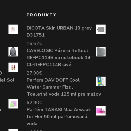
PRODUKTY
DICOTA Skin URBAN 13 grey
D31751
16,67
€
CASELOGIC Púzdro Reflect
REFPC114B na notebook 14 "
CL-REFPC114B sivé
0
27,90
€
del Sol
Parfém DAVIDOFF Cool
Water Summer Fizz ,
Toaletná voda 125 ml pre mužov
62,80
€
a
Parfém RASASI Maa Arwaak
for Her 50 ml parfumovaná
voda