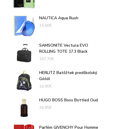
NAUTICA Aqua Rush
15,60
€
SAMSONITE Vectura EVO
ROLLING TOTE 17.3 Black
167,70
€
HERLITZ Batôžtek predškolský
Góóól
16,90
€
HUGO BOSS Boss Bottled Oud
34,85
€
Parfém GIVENCHY Pour Homme