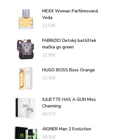
MEXX Woman Parfémovaná
Voda
11,53
€
FABRIZIO Detský batôžtek
mačka go green
22,95
€
HUGO BOSS Boss Orange
22,30
€
JULIETTE HAS A GUN Miss
Charming
48,57
€
AIGNER Man 2 Evolution
69,50
€