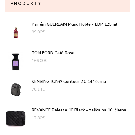
PRODUKTY
Parfém GUERLAIN Musc Noble - EDP 125 ml
99,00
€
TOM FORD Café Rose
166,00
€
KENSINGTON© Contour 2.0 14" černá
78,14
€
REVANCE Palette 10 Black - taška na 10, čierna
17,80
€