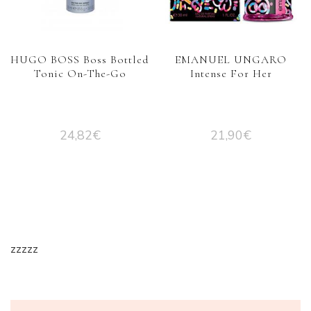
HUGO BOSS Boss Bottled
EMANUEL UNGARO
Tonic On-The-Go
Intense For Her
24,82
€
21,90
€
zzzzz