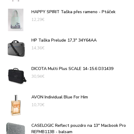
HAPPY SPIRIT Taška přes rameno - Ptáček
12,29
€
HP Taška Prelude 17,3" 34Y64AA
14,36
€
DICOTA Multi Plus SCALE 14-15.6 D31439
30,94
€
AVON Individual Blue For Him
10,70
€
CASELOGIC Reflect pouzdro na 13" Macbook Pro
REFMB113B - balsam