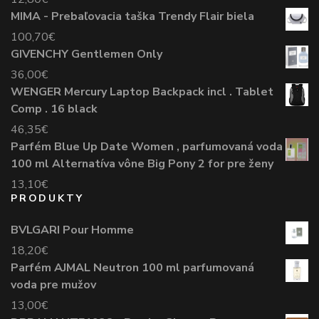
MIMA - Prebaľovacia taška Trendy Flair biela
100,70
€
GIVENCHY Gentlemen Only
36,00
€
WENGER Mercury Laptop Backpack incl . Tablet
Comp . 16 black
46,35
€
Parfém Blue Up Date Women , parfumovaná voda
100 ml Alternatíva vône Big Pony 2 for pre ženy
13,10
€
PRODUKTY
BVLGARI Pour Homme
18,20
€
Parfém AJMAL Neutron 100 ml parfumovaná
voda pre mužov
13,00
€