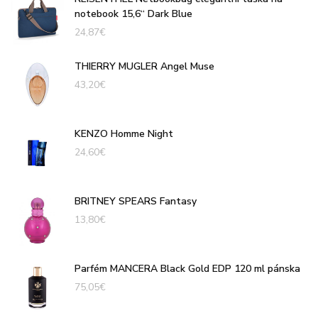
notebook 15,6“ Dark Blue
24,87
€
THIERRY MUGLER Angel Muse
43,20
€
KENZO Homme Night
24,60
€
BRITNEY SPEARS Fantasy
13,80
€
Parfém MANCERA Black Gold EDP 120 ml pánska
75,05
€