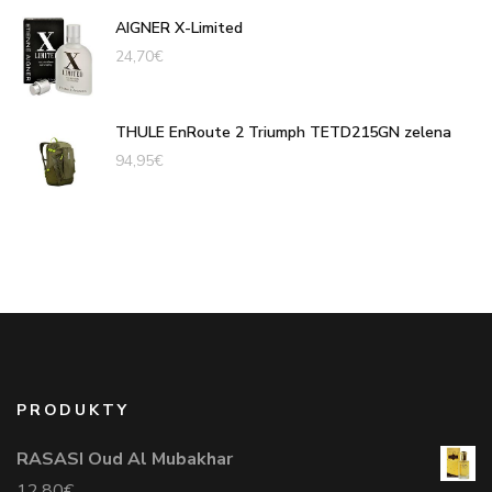
AIGNER X-Limited
24,70
€
THULE EnRoute 2 Triumph TETD215GN zelena
94,95
€
PRODUKTY
RASASI Oud Al Mubakhar
12,80
€