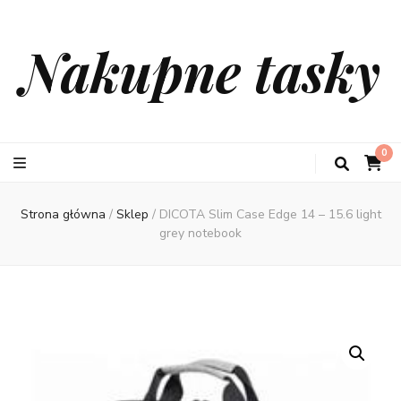
Nakupne tasky
0
Strona główna
/
Sklep
/
DICOTA Slim Case Edge 14 – 15.6 light
grey notebook