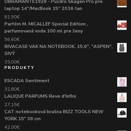
DBRAMANTE1928 - Puzdro Skagen Pro pre
laptop 14''/MacBook 15'' 2016 tan
81,90
€
Parfém M. MICALLEF Special Edition ,
parfumovaná voda 100 ml pre ženy
96,60
€
RIVACASE VAK NA NOTEBOOK, 15,6", "ASPEN",
SIVÝ
35,00
€
PRODUKTY
ESCADA Sentiment
32,80
€
LALIQUE PARFUMS Reve d'Infini
27,15
€
CAT notebooková brašna BIZZ TOOLS NEW
YORK 15" 38 cm
42,00
€