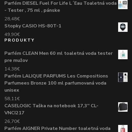
Parfém DIESEL Fuel For Life L´Eau Toaletná voda
- Tester , 75 ml , pánske
28,48
€
Stopky CASIO HS-80T-1
49,90
€
PRODUKTY
Parfém CLEAN Men 60 ml toaletná voda tester
pre mužov
14,38
€
Parfém LALIQUE PARFUMS Les Compositions
Parfumees Bronze 100 ml parfumovaná voda
unisex
58,11
€
CASELOGIC Taška na notebook 17,3'' CL-
VNCI217
26,70
€
Parfém AIGNER Private Number toaletná voda