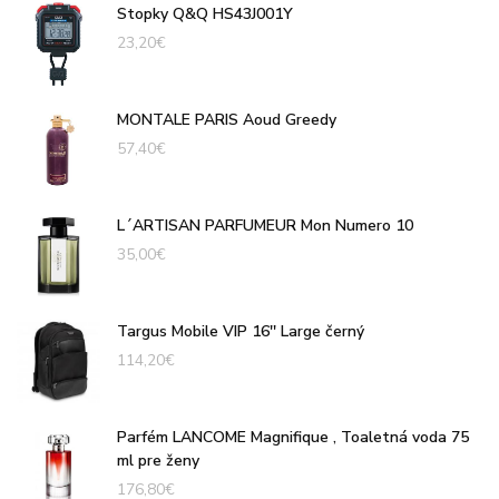
Stopky Q&Q HS43J001Y
23,20
€
MONTALE PARIS Aoud Greedy
57,40
€
L´ARTISAN PARFUMEUR Mon Numero 10
35,00
€
Targus Mobile VIP 16'' Large černý
114,20
€
Parfém LANCOME Magnifique , Toaletná voda 75
ml pre ženy
176,80
€