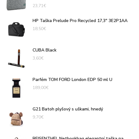
23,71
€
HP Taška Prelude Pro Recycled 17,3" 3E2P1AA
18,50
€
CUBA Black
3,60
€
Parfém TOM FORD London EDP 50 ml U
189,00
€
G21 Batoh plyšový s uškami, hnedý
9,70
€
REISENTHEL Netbookbag elegantní taška na