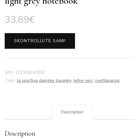
light grey notebook
33,89
€
SKONTROLUJTE SAMI!
SKU:
12290d7e391f
Tags:
la sportiva damske topanky
,
letne veci
,
svettopanok
Description
Description