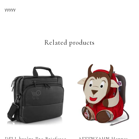
yyyyy
Related products
DELL brašna Pro Briefcase
AFFENZAHN Hennes