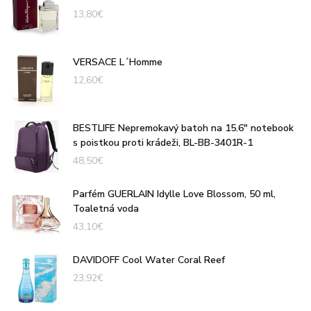
13,80
€
VERSACE L´Homme
12,60
€
BESTLIFE Nepremokavý batoh na 15.6" notebook
s poistkou proti krádeži, BL-BB-3401R-1
48,50
€
Parfém GUERLAIN Idylle Love Blossom, 50 ml,
Toaletná voda
43,10
€
DAVIDOFF Cool Water Coral Reef
23,92
€