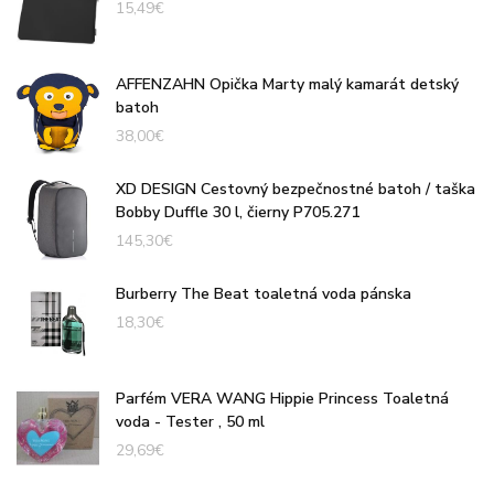
15,49
€
AFFENZAHN Opička Marty malý kamarát detský
batoh
38,00
€
XD DESIGN Cestovný bezpečnostné batoh / taška
Bobby Duffle 30 l, čierny P705.271
145,30
€
Burberry The Beat toaletná voda pánska
18,30
€
Parfém VERA WANG Hippie Princess Toaletná
voda - Tester , 50 ml
29,69
€