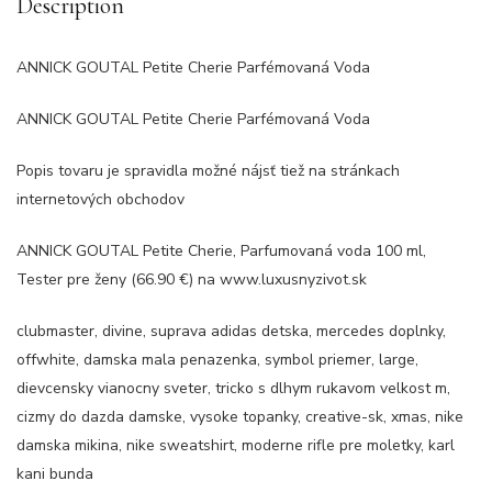
Description
ANNICK GOUTAL Petite Cherie Parfémovaná Voda
ANNICK GOUTAL Petite Cherie Parfémovaná Voda
Popis tovaru je spravidla možné nájsť tiež na stránkach
internetových obchodov
ANNICK GOUTAL Petite Cherie, Parfumovaná voda 100 ml,
Tester pre ženy (66.90 €) na www.luxusnyzivot.sk
clubmaster, divine, suprava adidas detska, mercedes doplnky,
offwhite, damska mala penazenka, symbol priemer, large,
dievcensky vianocny sveter, tricko s dlhym rukavom velkost m,
cizmy do dazda damske, vysoke topanky, creative-sk, xmas, nike
damska mikina, nike sweatshirt, moderne rifle pre moletky, karl
kani bunda