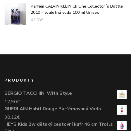
Parfém CALVIN KLEIN Ck One Collector´s Bottle
2010 - toaletná voda 100 ml Unisex
42,53
€
PRODUKTY
SERGIO TACCHINI With Style
12,90
€
GUERLAIN Habit Rouge Parfémovaná Voda
38,12
€
HEYS Kids 2w dětský cestovní kufr 46 cm Trolls