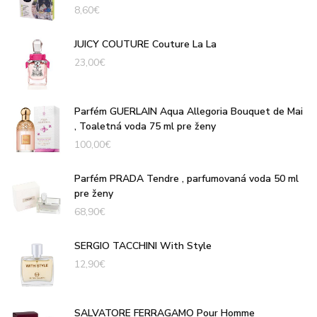
8,60
€
JUICY COUTURE Couture La La
23,00
€
Parfém GUERLAIN Aqua Allegoria Bouquet de Mai
, Toaletná voda 75 ml pre ženy
100,00
€
Parfém PRADA Tendre , parfumovaná voda 50 ml
pre ženy
68,90
€
SERGIO TACCHINI With Style
12,90
€
SALVATORE FERRAGAMO Pour Homme