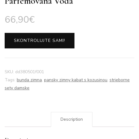
Parfémovaná Voda
66,90
€
SKONTROLUJTE SAMI!
SKU:
dd380501f001
Tags:
bunda zimna
,
pansky zimny kabat s kozusinou
,
strieborne
sety damske
Description