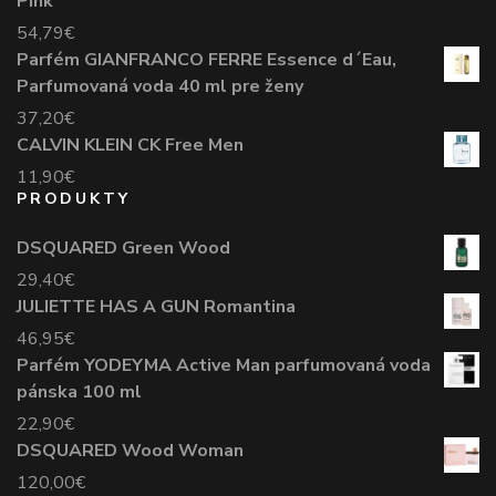
Pink
54,79
€
Parfém GIANFRANCO FERRE Essence d´Eau,
Parfumovaná voda 40 ml pre ženy
37,20
€
CALVIN KLEIN CK Free Men
11,90
€
PRODUKTY
DSQUARED Green Wood
29,40
€
JULIETTE HAS A GUN Romantina
46,95
€
Parfém YODEYMA Active Man parfumovaná voda
pánska 100 ml
22,90
€
DSQUARED Wood Woman
120,00
€