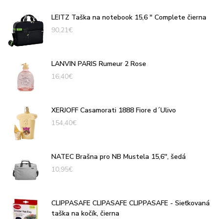
LEITZ Taška na notebook 15,6 " Complete čierna
90,21
€
LANVIN PARIS Rumeur 2 Rose
16,40
€
XERJOFF Casamorati 1888 Fiore d´Ulivo
154,40
€
NATEC Brašna pro NB Mustela 15,6'', šedá
10,95
€
CLIPPASAFE CLIPASAFE CLIPPASAFE - Sieťkovaná
taška na kočík, čierna