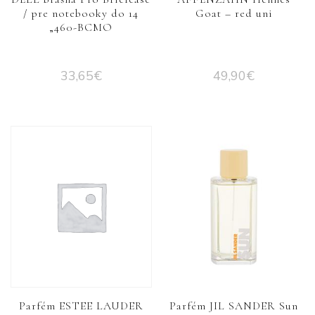
/ pre notebooky do 14
Goat – red uni
„460-BCMO
33,65
€
49,90
€
Parfém ESTEE LAUDER
Parfém JIL SANDER Sun