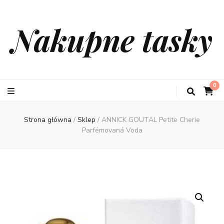
Nakupne tasky
0
Strona główna
/
Sklep
/
ANNICK GOUTAL Petite Cherie
Parfémovaná Voda