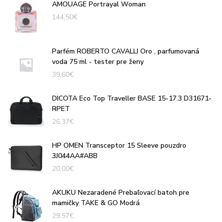
AMOUAGE Portrayal Woman
144,50
€
Parfém ROBERTO CAVALLI Oro , parfumovaná
voda 75 ml - tester pre ženy
39,60
€
DICOTA Eco Top Traveller BASE 15-17.3 D31671-
RPET
26,37
€
HP OMEN Transceptor 15 Sleeve pouzdro
3J044AA#ABB
20,00
€
AKUKU Nezaradené Prebaľovací batoh pre
mamičky TAKE & GO Modrá
29,57
€